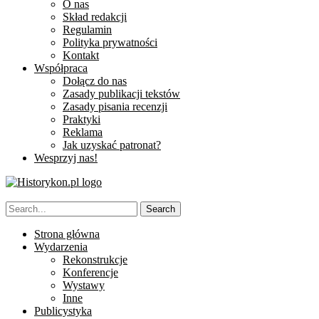
O nas
Skład redakcji
Regulamin
Polityka prywatności
Kontakt
Współpraca
Dołącz do nas
Zasady publikacji tekstów
Zasady pisania recenzji
Praktyki
Reklama
Jak uzyskać patronat?
Wesprzyj nas!
Strona główna
Wydarzenia
Rekonstrukcje
Konferencje
Wystawy
Inne
Publicystyka