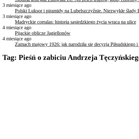
3 miesiące ago
Polski Luksor i piramidy na Lubelszczyźnie. Niezwykłe ślady 
3 miesiące ago
Madryckie corralas: historia sąsiedzkiego życia wraca na ulice
4 miesiące ago
Pijackie oblicze Jagiellonów
4 miesiące ago
Zamach majowy 1926: jak narodziła się decyzja Piłsudskiego i
Tag:
Pieśń o zabiciu Andrzeja Tęczyńskieg