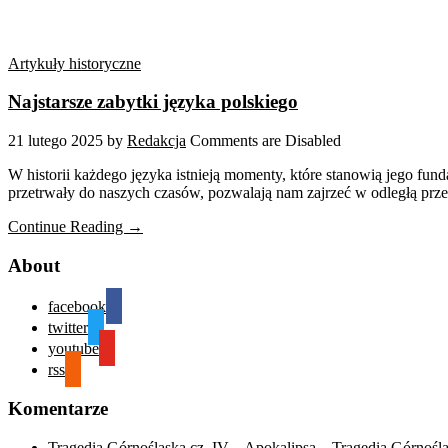
Artykuły historyczne
Najstarsze zabytki języka polskiego
21 lutego 2025
by
Redakcja
Comments are Disabled
W historii każdego języka istnieją momenty, które stanowią jego fund
przetrwały do naszych czasów, pozwalają nam zajrzeć w odległą prz
Continue Reading →
About
facebook
twitter
youtube
rss
Komentarze
Tragedia Górnośląska cz. IV – Apokalipsa – Tragedia Górnośl