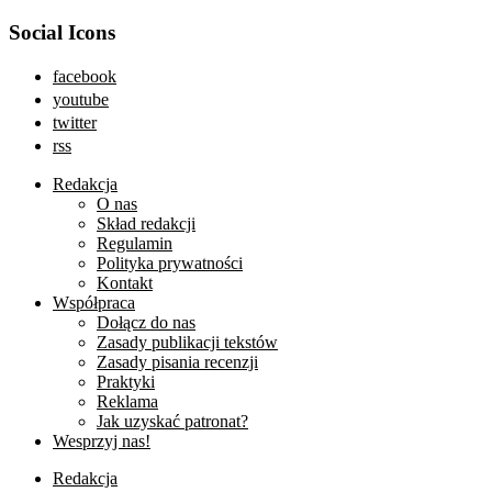
Social Icons
facebook
youtube
twitter
rss
Redakcja
O nas
Skład redakcji
Regulamin
Polityka prywatności
Kontakt
Współpraca
Dołącz do nas
Zasady publikacji tekstów
Zasady pisania recenzji
Praktyki
Reklama
Jak uzyskać patronat?
Wesprzyj nas!
Redakcja