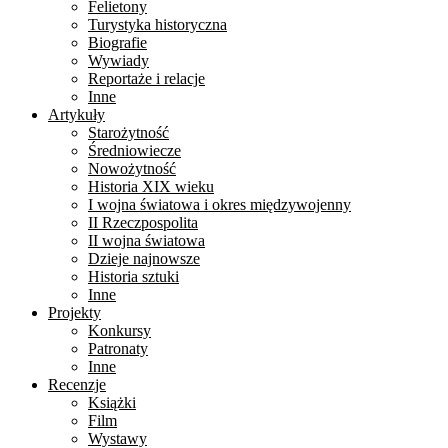
Felietony
Turystyka historyczna
Biografie
Wywiady
Reportaże i relacje
Inne
Artykuły
Starożytność
Średniowiecze
Nowożytność
Historia XIX wieku
I wojna światowa i okres międzywojenny
II Rzeczpospolita
II wojna światowa
Dzieje najnowsze
Historia sztuki
Inne
Projekty
Konkursy
Patronaty
Inne
Recenzje
Książki
Film
Wystawy