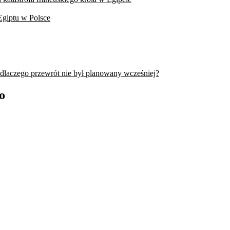
Egiptu w Polsce
 dlaczego przewrót nie był planowany wcześniej?
o