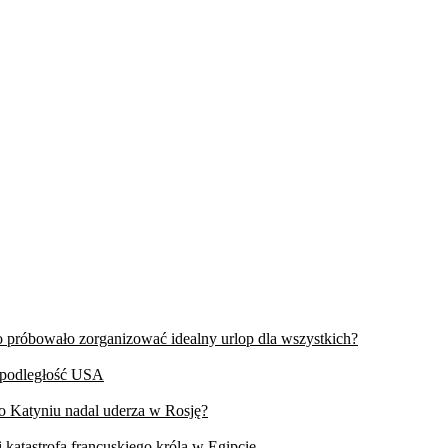
wo próbowało zorganizować idealny urlop dla wszystkich?
iepodległość USA
 o Katyniu nadal uderza w Rosję?
 katastrofa francuskiego króla w Egipcie