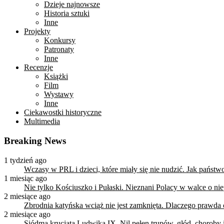
Dzieje najnowsze
Historia sztuki
Inne
Projekty
Konkursy
Patronaty
Inne
Recenzje
Książki
Film
Wystawy
Inne
Ciekawostki historyczne
Multimedia
Breaking News
1 tydzień ago
Wczasy w PRL i dzieci, które miały się nie nudzić. Jak państ
1 miesiąc ago
Nie tylko Kościuszko i Pułaski. Nieznani Polacy w walce o n
2 miesiące ago
Zbrodnia katyńska wciąż nie jest zamknięta. Dlaczego prawda
2 miesiące ago
Siódma krucjata Ludwika IX. Nil pełen trupów, głód, choroby i