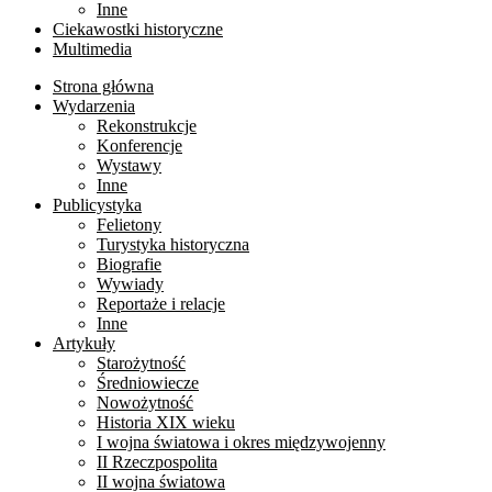
Inne
Ciekawostki historyczne
Multimedia
Strona główna
Wydarzenia
Rekonstrukcje
Konferencje
Wystawy
Inne
Publicystyka
Felietony
Turystyka historyczna
Biografie
Wywiady
Reportaże i relacje
Inne
Artykuły
Starożytność
Średniowiecze
Nowożytność
Historia XIX wieku
I wojna światowa i okres międzywojenny
II Rzeczpospolita
II wojna światowa