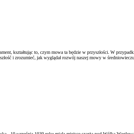
ament, kształtując to, czym mowa ta będzie w przyszłości. W przypadku
eszłość i zrozumieć, jak wyglądał rozwój naszej mowy w średniowiecz
ąska
-
19 września 1939 roku miała miejsce szarża pod Wólką Węglow