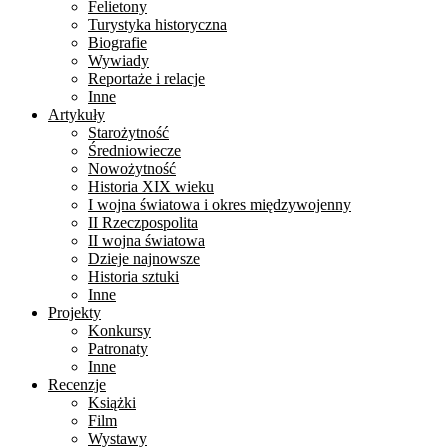
Felietony
Turystyka historyczna
Biografie
Wywiady
Reportaże i relacje
Inne
Artykuły
Starożytność
Średniowiecze
Nowożytność
Historia XIX wieku
I wojna światowa i okres międzywojenny
II Rzeczpospolita
II wojna światowa
Dzieje najnowsze
Historia sztuki
Inne
Projekty
Konkursy
Patronaty
Inne
Recenzje
Książki
Film
Wystawy