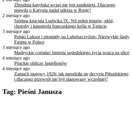
Zbrodnia katyńska wciąż nie jest zamknięta. Dlaczego
prawda o Katyniu nadal uderza w Rosję?
2 miesiące ago
Siódma krucjata Ludwika IX. Nil pełen trupów, głód,
choroby i katastrofa francuskiego króla w Egipcie
3 miesiące ago
Polski Luksor i piramidy na Lubelszczyźnie. Niezwykłe ślady
Egiptu w Polsce
3 miesiące ago
Madryckie corralas: historia sąsiedzkiego życia wraca na ulice
4 miesiące ago
Pijackie oblicze Jagiellonów
4 miesiące ago
Zamach majowy 1926: jak narodziła się decyzja Piłsudskiego
i dlaczego przewrót nie był planowany wcześniej?
Tag:
Pieśni Janusza