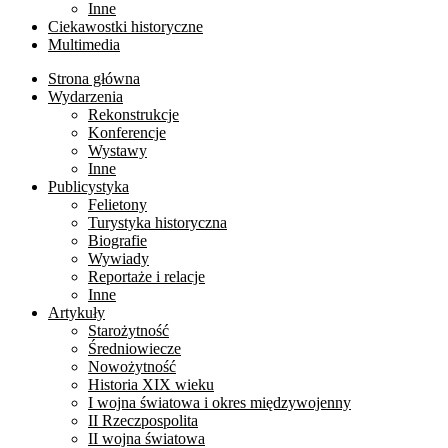
Inne
Ciekawostki historyczne
Multimedia
Strona główna
Wydarzenia
Rekonstrukcje
Konferencje
Wystawy
Inne
Publicystyka
Felietony
Turystyka historyczna
Biografie
Wywiady
Reportaże i relacje
Inne
Artykuły
Starożytność
Średniowiecze
Nowożytność
Historia XIX wieku
I wojna światowa i okres międzywojenny
II Rzeczpospolita
II wojna światowa