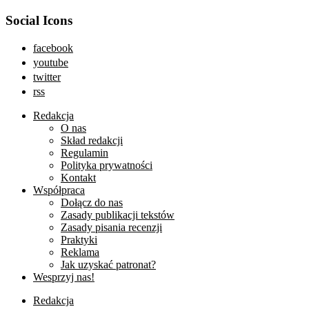
Social Icons
facebook
youtube
twitter
rss
Redakcja
O nas
Skład redakcji
Regulamin
Polityka prywatności
Kontakt
Współpraca
Dołącz do nas
Zasady publikacji tekstów
Zasady pisania recenzji
Praktyki
Reklama
Jak uzyskać patronat?
Wesprzyj nas!
Redakcja