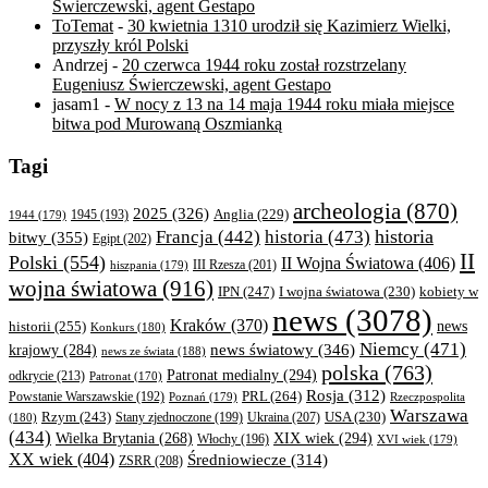
Świerczewski, agent Gestapo
ToTemat
-
30 kwietnia 1310 urodził się Kazimierz Wielki,
przyszły król Polski
Andrzej
-
20 czerwca 1944 roku został rozstrzelany
Eugeniusz Świerczewski, agent Gestapo
jasam1
-
W nocy z 13 na 14 maja 1944 roku miała miejsce
bitwa pod Murowaną Oszmianką
Tagi
archeologia
(870)
2025
(326)
Anglia
(229)
1944
(179)
1945
(193)
historia
Francja
(442)
historia
(473)
bitwy
(355)
Egipt
(202)
II
Polski
(554)
II Wojna Światowa
(406)
III Rzesza
(201)
hiszpania
(179)
wojna światowa
(916)
IPN
(247)
kobiety w
I wojna światowa
(230)
news
(3078)
Kraków
(370)
historii
(255)
news
Konkurs
(180)
Niemcy
(471)
news światowy
(346)
krajowy
(284)
news ze świata
(188)
polska
(763)
Patronat medialny
(294)
odkrycie
(213)
Patronat
(170)
Rosja
(312)
PRL
(264)
Powstanie Warszawskie
(192)
Poznań
(179)
Rzeczpospolita
Warszawa
Rzym
(243)
Ukraina
(207)
USA
(230)
(180)
Stany zjednoczone
(199)
(434)
XIX wiek
(294)
Wielka Brytania
(268)
Włochy
(196)
XVI wiek
(179)
XX wiek
(404)
Średniowiecze
(314)
ZSRR
(208)