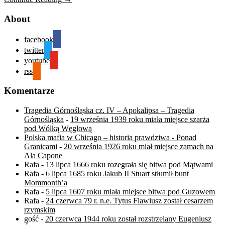
About
facebook
twitter
youtube
rss
Komentarze
Tragedia Górnośląska cz. IV – Apokalipsa – Tragedia
Górnośląska
-
19 września 1939 roku miała miejsce szarża
pod Wólką Węglową
Polska mafia w Chicago – historia prawdziwa - Ponad
Granicami
-
20 września 1926 roku miał miejsce zamach na
Ala Capone
Rafa
-
13 lipca 1666 roku rozegrała się bitwa pod Mątwami
Rafa
-
6 lipca 1685 roku Jakub II Stuart stłumił bunt
Mommonth’a
Rafa
-
5 lipca 1607 roku miała miejsce bitwa pod Guzowem
Rafa
-
24 czerwca 79 r. n.e. Tytus Flawiusz został cesarzem
rzymskim
gość
-
20 czerwca 1944 roku został rozstrzelany Eugeniusz