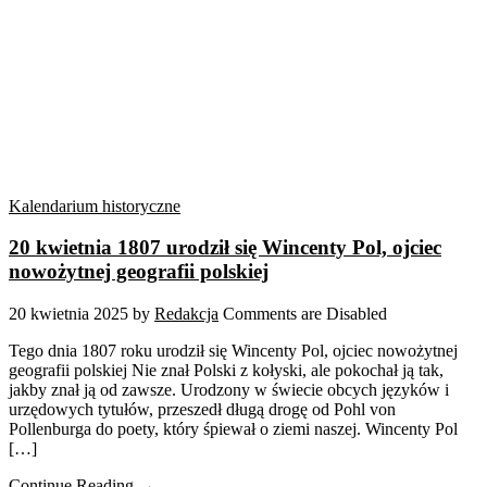
Kalendarium historyczne
20 kwietnia 1807 urodził się Wincenty Pol, ojciec
nowożytnej geografii polskiej
20 kwietnia 2025
by
Redakcja
Comments are Disabled
Tego dnia 1807 roku urodził się Wincenty Pol, ojciec nowożytnej
geografii polskiej Nie znał Polski z kołyski, ale pokochał ją tak,
jakby znał ją od zawsze. Urodzony w świecie obcych języków i
urzędowych tytułów, przeszedł długą drogę od Pohl von
Pollenburga do poety, który śpiewał o ziemi naszej. Wincenty Pol
[…]
Continue Reading →