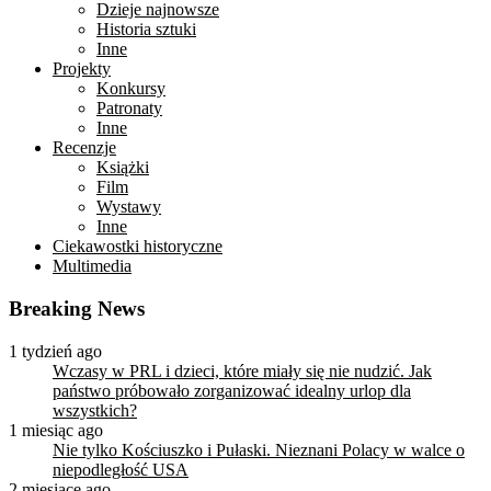
Dzieje najnowsze
Historia sztuki
Inne
Projekty
Konkursy
Patronaty
Inne
Recenzje
Książki
Film
Wystawy
Inne
Ciekawostki historyczne
Multimedia
Breaking News
1 tydzień ago
Wczasy w PRL i dzieci, które miały się nie nudzić. Jak
państwo próbowało zorganizować idealny urlop dla
wszystkich?
1 miesiąc ago
Nie tylko Kościuszko i Pułaski. Nieznani Polacy w walce o
niepodległość USA
2 miesiące ago