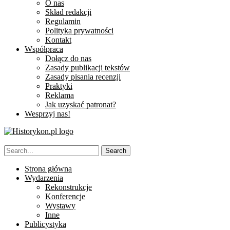
O nas
Skład redakcji
Regulamin
Polityka prywatności
Kontakt
Współpraca
Dołącz do nas
Zasady publikacji tekstów
Zasady pisania recenzji
Praktyki
Reklama
Jak uzyskać patronat?
Wesprzyj nas!
Strona główna
Wydarzenia
Rekonstrukcje
Konferencje
Wystawy
Inne
Publicystyka