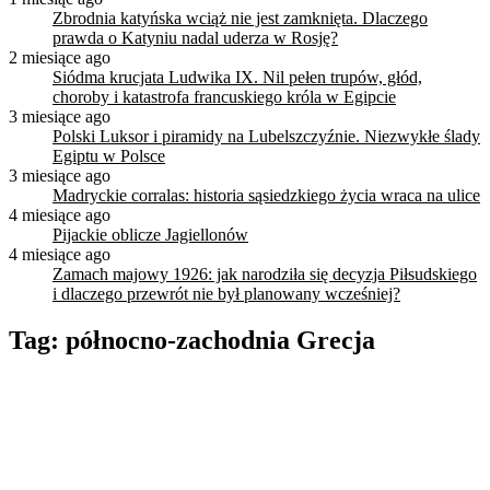
Zbrodnia katyńska wciąż nie jest zamknięta. Dlaczego
prawda o Katyniu nadal uderza w Rosję?
2 miesiące ago
Siódma krucjata Ludwika IX. Nil pełen trupów, głód,
choroby i katastrofa francuskiego króla w Egipcie
3 miesiące ago
Polski Luksor i piramidy na Lubelszczyźnie. Niezwykłe ślady
Egiptu w Polsce
3 miesiące ago
Madryckie corralas: historia sąsiedzkiego życia wraca na ulice
4 miesiące ago
Pijackie oblicze Jagiellonów
4 miesiące ago
Zamach majowy 1926: jak narodziła się decyzja Piłsudskiego
i dlaczego przewrót nie był planowany wcześniej?
Tag:
północno-zachodnia Grecja