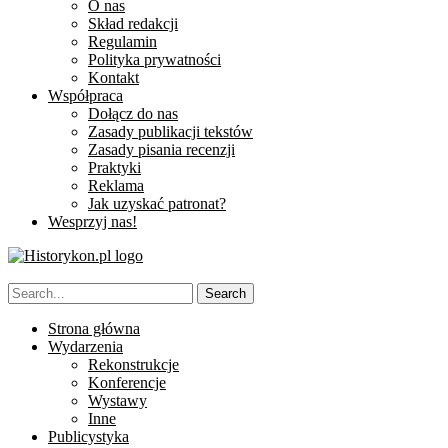
O nas
Skład redakcji
Regulamin
Polityka prywatności
Kontakt
Współpraca
Dołącz do nas
Zasady publikacji tekstów
Zasady pisania recenzji
Praktyki
Reklama
Jak uzyskać patronat?
Wesprzyj nas!
Strona główna
Wydarzenia
Rekonstrukcje
Konferencje
Wystawy
Inne
Publicystyka