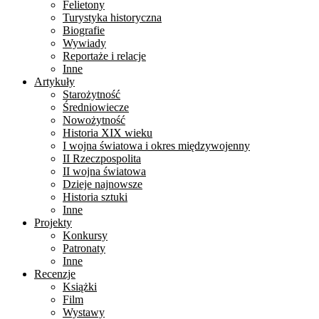
Felietony
Turystyka historyczna
Biografie
Wywiady
Reportaże i relacje
Inne
Artykuły
Starożytność
Średniowiecze
Nowożytność
Historia XIX wieku
I wojna światowa i okres międzywojenny
II Rzeczpospolita
II wojna światowa
Dzieje najnowsze
Historia sztuki
Inne
Projekty
Konkursy
Patronaty
Inne
Recenzje
Książki
Film
Wystawy