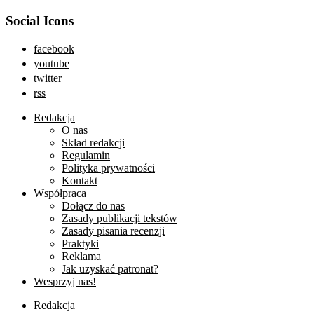
Social Icons
facebook
youtube
twitter
rss
Redakcja
O nas
Skład redakcji
Regulamin
Polityka prywatności
Kontakt
Współpraca
Dołącz do nas
Zasady publikacji tekstów
Zasady pisania recenzji
Praktyki
Reklama
Jak uzyskać patronat?
Wesprzyj nas!
Redakcja