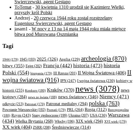
Świerczewski, agent Gestapo
ToTemat
-
30 kwietnia 1310 urodził się Kazimierz Wielki,
przyszły król Polski
Andrzej
-
20 czerwca 1944 roku został rozstrzelany
Eugeniusz Świerczewski, agent Gestapo
jasam1
-
W nocy z 13 na 14 maja 1944 roku miała miejsce
bitwa pod Murowaną Oszmianką
Tagi
archeologia
(870)
2025
(326)
Anglia
(229)
1944
(179)
1945
(193)
historia
Francja
(442)
historia
(473)
bitwy
(355)
Egipt
(202)
II
Polski
(554)
II Wojna Światowa
(406)
III Rzesza
(201)
hiszpania
(179)
wojna światowa
(916)
IPN
(247)
kobiety w
I wojna światowa
(230)
news
(3078)
Kraków
(370)
historii
(255)
news
Konkurs
(180)
Niemcy
(471)
news światowy
(346)
krajowy
(284)
news ze świata
(188)
polska
(763)
Patronat medialny
(294)
odkrycie
(213)
Patronat
(170)
Rosja
(312)
PRL
(264)
Powstanie Warszawskie
(192)
Poznań
(179)
Rzeczpospolita
Warszawa
Rzym
(243)
Ukraina
(207)
USA
(230)
(180)
Stany zjednoczone
(199)
(434)
XIX wiek
(294)
Wielka Brytania
(268)
Włochy
(196)
XVI wiek
(179)
XX wiek
(404)
Średniowiecze
(314)
ZSRR
(208)