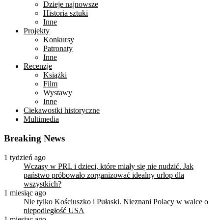
Dzieje najnowsze
Historia sztuki
Inne
Projekty
Konkursy
Patronaty
Inne
Recenzje
Książki
Film
Wystawy
Inne
Ciekawostki historyczne
Multimedia
Breaking News
1 tydzień ago
Wczasy w PRL i dzieci, które miały się nie nudzić. Jak
państwo próbowało zorganizować idealny urlop dla
wszystkich?
1 miesiąc ago
Nie tylko Kościuszko i Pułaski. Nieznani Polacy w walce o
niepodległość USA
1 miesiąc ago