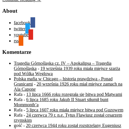
About
facebook
twitter
youtube
rss
Komentarze
Tragedia Górnośląska cz. IV – Apokalipsa – Tragedia
Górnośląska
-
19 września 1939 roku miała miejsce szarża
pod Wólką Węglową
Polska mafia w Chicago – historia prawdziwa - Ponad
Granicami
-
20 września 1926 roku miał miejsce zamach na
Ala Capone
Rafa
-
13 lipca 1666 roku rozegrała się bitwa pod Mątwami
Rafa
-
6 lipca 1685 roku Jakub II Stuart stłumił bunt
Mommonth’a
Rafa
-
5 lipca 1607 roku miała miejsce bitwa pod Guzowem
Rafa
-
24 czerwca 79 r. n.e. Tytus Flawiusz został cesarzem
rzymskim
gość
-
20 czerwca 1944 roku został rozstrzelany Eugeniusz