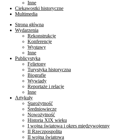
Inne
Ciekawostki historyczne
Multimedia
Strona główna
Wydarzenia
Rekonstrukcje
Konferencje
Wystawy
Inne
Publicystyka
Felietony
Turystyka historyczna
Biografie
Wywiady
Reportaże i relacje
Inne
Artykuły
Starożytność
Średniowiecze
Nowożytność
Historia XIX wieku
I wojna światowa i okres międzywojenny
II Rzeczpospolita
II wojna światowa