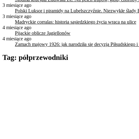
3 miesiące ago
Polski Luksor i piramidy na Lubelszczyźnie. Niezwykłe ślady 
3 miesiące ago
Madryckie corralas: historia sąsiedzkiego życia wraca na ulice
4 miesiące ago
Pijackie oblicze Jagiellonów
4 miesiące ago
Zamach majowy 1926: jak narodziła się decyzja Piłsudskiego i
Tag:
półprzewodniki