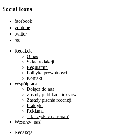
Social Icons
facebook
youtube
twitter
rss
Redakcja
O nas
Skład redakcji
Regulamin
Polityka prywatności
Kontakt
Współpraca
Dołącz do nas
Zasady publikacji tekstów
Zasady pisania recenzji
Praktyki
Reklama
Jak uzyskać patronat?
Wesprzyj nas!
Redakcja