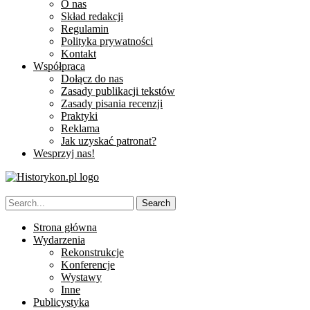
O nas
Skład redakcji
Regulamin
Polityka prywatności
Kontakt
Współpraca
Dołącz do nas
Zasady publikacji tekstów
Zasady pisania recenzji
Praktyki
Reklama
Jak uzyskać patronat?
Wesprzyj nas!
Strona główna
Wydarzenia
Rekonstrukcje
Konferencje
Wystawy
Inne
Publicystyka