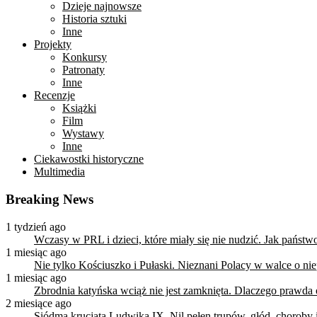
Dzieje najnowsze
Historia sztuki
Inne
Projekty
Konkursy
Patronaty
Inne
Recenzje
Książki
Film
Wystawy
Inne
Ciekawostki historyczne
Multimedia
Breaking News
1 tydzień ago
Wczasy w PRL i dzieci, które miały się nie nudzić. Jak państ
1 miesiąc ago
Nie tylko Kościuszko i Pułaski. Nieznani Polacy w walce o n
1 miesiąc ago
Zbrodnia katyńska wciąż nie jest zamknięta. Dlaczego prawda
2 miesiące ago
Siódma krucjata Ludwika IX. Nil pełen trupów, głód, choroby i