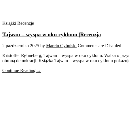
Książki
Recenzje
Tajwan – wyspa w oku cyklonu |Recenzja
2 października 2025
by
Marcin Cybulski
Comments are Disabled
Kristoffer Rønneberg, Tajwan – wyspa w oku cyklonu. Walka o przyszł
obroną demokracji. Książka Tajwan – wyspa w oku cyklonu pokazuje,
Continue Reading →