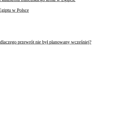
Egiptu w Polsce
 dlaczego przewrót nie był planowany wcześniej?