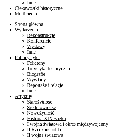
Inne
Ciekawostki historyczne
Multimedia
Strona główna
Wydarzenia
Rekonstrukcje
Konferencje
Wystawy
Inne
Publicystyka
Felietony
Turystyka historyczna
Biografie
Wywiady
Reportaże i relacje
Inne
Artykuły
Starożytność
Średniowiecze
Nowożytność
Historia XIX wieku
I wojna światowa i okres międzywojenny
II Rzeczpospolita
II wojna światowa