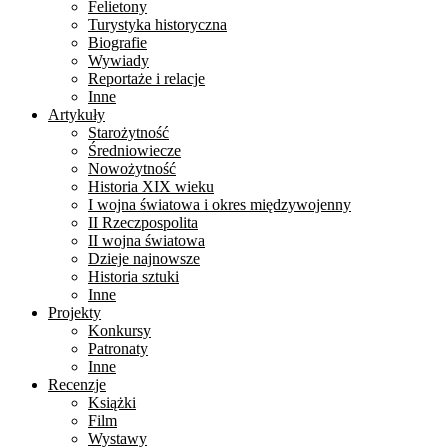
Felietony
Turystyka historyczna
Biografie
Wywiady
Reportaże i relacje
Inne
Artykuły
Starożytność
Średniowiecze
Nowożytność
Historia XIX wieku
I wojna światowa i okres międzywojenny
II Rzeczpospolita
II wojna światowa
Dzieje najnowsze
Historia sztuki
Inne
Projekty
Konkursy
Patronaty
Inne
Recenzje
Książki
Film
Wystawy