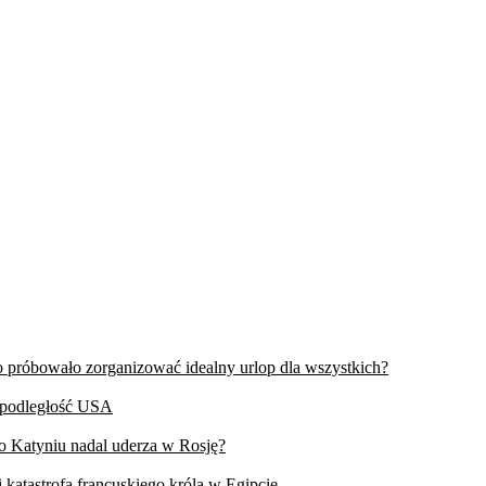
wo próbowało zorganizować idealny urlop dla wszystkich?
iepodległość USA
 o Katyniu nadal uderza w Rosję?
 katastrofa francuskiego króla w Egipcie