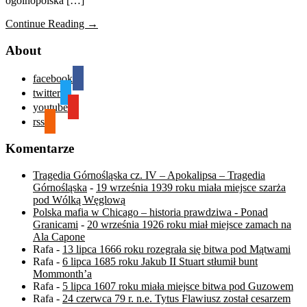
ogólnopolska […]
Continue Reading →
About
facebook
twitter
youtube
rss
Komentarze
Tragedia Górnośląska cz. IV – Apokalipsa – Tragedia
Górnośląska
-
19 września 1939 roku miała miejsce szarża
pod Wólką Węglową
Polska mafia w Chicago – historia prawdziwa - Ponad
Granicami
-
20 września 1926 roku miał miejsce zamach na
Ala Capone
Rafa
-
13 lipca 1666 roku rozegrała się bitwa pod Mątwami
Rafa
-
6 lipca 1685 roku Jakub II Stuart stłumił bunt
Mommonth’a
Rafa
-
5 lipca 1607 roku miała miejsce bitwa pod Guzowem
Rafa
-
24 czerwca 79 r. n.e. Tytus Flawiusz został cesarzem