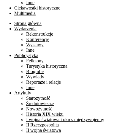
Inne
Ciekawostki historyczne
Multimedia
Strona główna
Wydarzenia
Rekonstrukcje
Konferencje
Wystawy
Inne
Publicystyka
Felietony
Turystyka historyczna
Biografie
Wywiady
Reportaże i relacje
Inne
Artykuły
Starożytność
Średniowiecze
Nowożytność
Historia XIX wieku
I wojna światowa i okres międzywojenny
II Rzeczpospolita
II wojna światowa