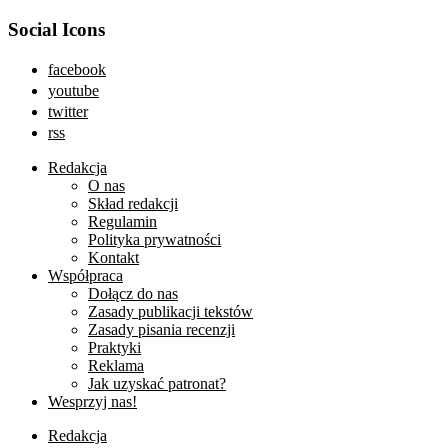
Social Icons
facebook
youtube
twitter
rss
Redakcja
O nas
Skład redakcji
Regulamin
Polityka prywatności
Kontakt
Współpraca
Dołącz do nas
Zasady publikacji tekstów
Zasady pisania recenzji
Praktyki
Reklama
Jak uzyskać patronat?
Wesprzyj nas!
Redakcja