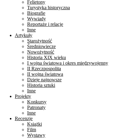
Felietony
Turystyka historyczna
Biografie
Wywiady
Reportaże i relacje
Inne
Artykuły
Starożytność
Średniowiecze
Nowożytność
Historia XIX wieku
I wojna światowa i okres międzywojenny
II Rzeczpospolita
II wojna światowa
Dzieje najnowsze
Historia sztuki
Inne
Projekty
Konkursy
Patronaty
Inne
Recenzje
Książki
Film
Wystawy