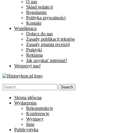
O nas
Skład redakcji
Regulamin
Polityka prywatności
Kontakt
Współpraca
Dołącz do nas
Zasady publikacji tekstów
Zasady pisania recenzji
Praktyki
Reklama
Jak uzyskać patronat?
Wesprzyj nas!
Strona główna
Wydarzenia
Rekonstrukcje
Konferencje
Wystawy
Inne
Publicystyka