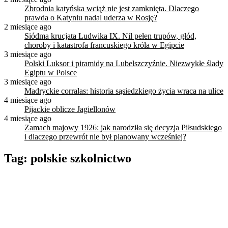
Zbrodnia katyńska wciąż nie jest zamknięta. Dlaczego
prawda o Katyniu nadal uderza w Rosję?
2 miesiące ago
Siódma krucjata Ludwika IX. Nil pełen trupów, głód,
choroby i katastrofa francuskiego króla w Egipcie
3 miesiące ago
Polski Luksor i piramidy na Lubelszczyźnie. Niezwykłe ślady
Egiptu w Polsce
3 miesiące ago
Madryckie corralas: historia sąsiedzkiego życia wraca na ulice
4 miesiące ago
Pijackie oblicze Jagiellonów
4 miesiące ago
Zamach majowy 1926: jak narodziła się decyzja Piłsudskiego
i dlaczego przewrót nie był planowany wcześniej?
Tag:
polskie szkolnictwo