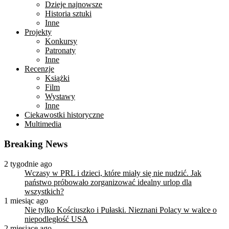
Dzieje najnowsze
Historia sztuki
Inne
Projekty
Konkursy
Patronaty
Inne
Recenzje
Książki
Film
Wystawy
Inne
Ciekawostki historyczne
Multimedia
Breaking News
2 tygodnie ago
Wczasy w PRL i dzieci, które miały się nie nudzić. Jak
państwo próbowało zorganizować idealny urlop dla
wszystkich?
1 miesiąc ago
Nie tylko Kościuszko i Pułaski. Nieznani Polacy w walce o
niepodległość USA
2 miesiące ago