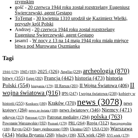
rzymskim
gość
-
20 czerwca 1944 roku został rozstrzelany Eugeniusz
Świerczewski, agent Gestapo
ToTemat
-
30 kwietnia 1310 urodził się Kazimierz Wielki,
przyszły król Polski
Andrzej
-
20 czerwca 1944 roku został rozstrzelany
Eugeniusz Świerczewski, agent Gestapo
jasam1
-
W nocy z 13 na 14 maja 1944 roku miała miejsce
bitwa pod Murowaną Oszmianką
Tagi
archeologia
(870)
2025
(326)
Anglia
(229)
1944
(179)
1945
(193)
historia
Francja
(442)
historia
(473)
bitwy
(355)
Egipt
(202)
II
Polski
(554)
II Wojna Światowa
(406)
III Rzesza
(201)
hiszpania
(179)
wojna światowa
(916)
IPN
(247)
kobiety w
I wojna światowa
(230)
news
(3078)
Kraków
(370)
historii
(255)
news
Konkurs
(180)
Niemcy
(471)
news światowy
(346)
krajowy
(284)
news ze świata
(188)
polska
(763)
Patronat medialny
(294)
odkrycie
(213)
Patronat
(170)
Rosja
(312)
PRL
(264)
Powstanie Warszawskie
(192)
Poznań
(179)
Rzeczpospolita
Warszawa
Rzym
(243)
Ukraina
(207)
USA
(230)
(180)
Stany zjednoczone
(199)
(434)
XIX wiek
(294)
Wielka Brytania
(268)
Włochy
(196)
XVI wiek
(179)