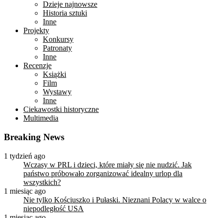
Dzieje najnowsze
Historia sztuki
Inne
Projekty
Konkursy
Patronaty
Inne
Recenzje
Książki
Film
Wystawy
Inne
Ciekawostki historyczne
Multimedia
Breaking News
1 tydzień ago
Wczasy w PRL i dzieci, które miały się nie nudzić. Jak
państwo próbowało zorganizować idealny urlop dla
wszystkich?
1 miesiąc ago
Nie tylko Kościuszko i Pułaski. Nieznani Polacy w walce o
niepodległość USA
1 miesiąc ago