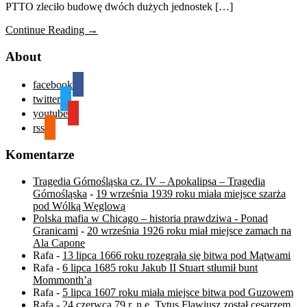
PTTO zleciło budowę dwóch dużych jednostek […]
Continue Reading →
About
facebook
twitter
youtube
rss
Komentarze
Tragedia Górnośląska cz. IV – Apokalipsa – Tragedia
Górnośląska
-
19 września 1939 roku miała miejsce szarża
pod Wólką Węglową
Polska mafia w Chicago – historia prawdziwa - Ponad
Granicami
-
20 września 1926 roku miał miejsce zamach na
Ala Capone
Rafa
-
13 lipca 1666 roku rozegrała się bitwa pod Mątwami
Rafa
-
6 lipca 1685 roku Jakub II Stuart stłumił bunt
Mommonth’a
Rafa
-
5 lipca 1607 roku miała miejsce bitwa pod Guzowem
Rafa
-
24 czerwca 79 r. n.e. Tytus Flawiusz został cesarzem