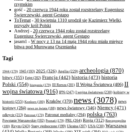
rzymskim
gość
-
20 czerwca 1944 roku został rozstrzelany Eugeniusz
Świerczewski, agent Gestapo
ToTemat
-
30 kwietnia 1310 urodził się Kazimierz Wielki,
przyszły król Polski
Andrzej
-
20 czerwca 1944 roku został rozstrzelany
Eugeniusz Świerczewski, agent Gestapo
jasam1
-
W nocy z 13 na 14 maja 1944 roku miała miejsce
bitwa pod Murowaną Oszmianką
Tagi
archeologia
(870)
2025
(326)
Anglia
(229)
1944
(179)
1945
(193)
historia
Francja
(442)
historia
(473)
bitwy
(355)
Egipt
(202)
II
Polski
(554)
II Wojna Światowa
(406)
III Rzesza
(201)
hiszpania
(179)
wojna światowa
(916)
IPN
(247)
kobiety w
I wojna światowa
(230)
news
(3078)
Kraków
(370)
historii
(255)
news
Konkurs
(180)
Niemcy
(471)
news światowy
(346)
krajowy
(284)
news ze świata
(188)
polska
(763)
Patronat medialny
(294)
odkrycie
(213)
Patronat
(170)
Rosja
(312)
PRL
(264)
Powstanie Warszawskie
(192)
Poznań
(179)
Rzeczpospolita
Warszawa
Rzym
(243)
Ukraina
(207)
USA
(230)
(180)
Stany zjednoczone
(199)
(434)
XIX wiek
(294)
Wielka Brytania
(268)