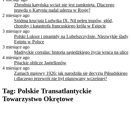
Zbrodnia katyńska wciąż nie jest zamknięta. Dlaczego
prawda o Katyniu nadal uderza w Rosję?
2 miesiące ago
Siódma krucjata Ludwika IX. Nil pełen trupów, głód,
choroby i katastrofa francuskiego króla w Egipcie
3 miesiące ago
Polski Luksor i piramidy na Lubelszczyźnie. Niezwykłe ślady
Egiptu w Polsce
3 miesiące ago
Madryckie corralas: historia sąsiedzkiego życia wraca na ulice
4 miesiące ago
Pijackie oblicze Jagiellonów
4 miesiące ago
Zamach majowy 1926: jak narodziła się decyzja Piłsudskiego
i dlaczego przewrót nie był planowany wcześniej?
Tag:
Polskie Transatlantyckie
Towarzystwo Okrętowe