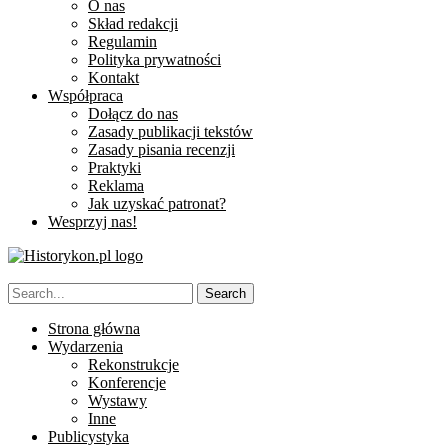
O nas
Skład redakcji
Regulamin
Polityka prywatności
Kontakt
Współpraca
Dołącz do nas
Zasady publikacji tekstów
Zasady pisania recenzji
Praktyki
Reklama
Jak uzyskać patronat?
Wesprzyj nas!
Strona główna
Wydarzenia
Rekonstrukcje
Konferencje
Wystawy
Inne
Publicystyka