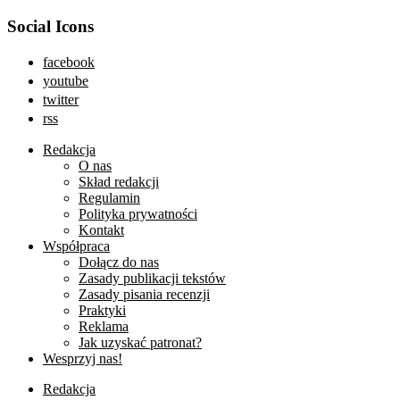
Social Icons
facebook
youtube
twitter
rss
Redakcja
O nas
Skład redakcji
Regulamin
Polityka prywatności
Kontakt
Współpraca
Dołącz do nas
Zasady publikacji tekstów
Zasady pisania recenzji
Praktyki
Reklama
Jak uzyskać patronat?
Wesprzyj nas!
Redakcja