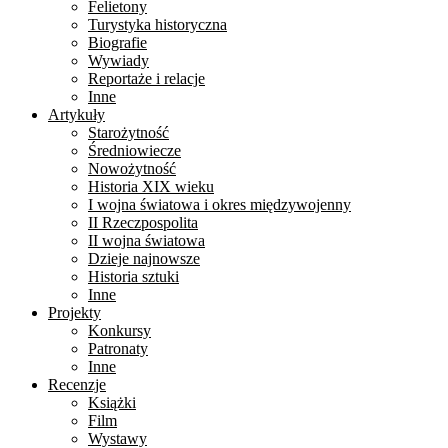
Felietony
Turystyka historyczna
Biografie
Wywiady
Reportaże i relacje
Inne
Artykuły
Starożytność
Średniowiecze
Nowożytność
Historia XIX wieku
I wojna światowa i okres międzywojenny
II Rzeczpospolita
II wojna światowa
Dzieje najnowsze
Historia sztuki
Inne
Projekty
Konkursy
Patronaty
Inne
Recenzje
Książki
Film
Wystawy