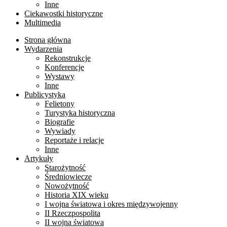
Inne
Ciekawostki historyczne
Multimedia
Strona główna
Wydarzenia
Rekonstrukcje
Konferencje
Wystawy
Inne
Publicystyka
Felietony
Turystyka historyczna
Biografie
Wywiady
Reportaże i relacje
Inne
Artykuły
Starożytność
Średniowiecze
Nowożytność
Historia XIX wieku
I wojna światowa i okres międzywojenny
II Rzeczpospolita
II wojna światowa