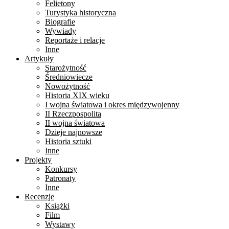
Felietony
Turystyka historyczna
Biografie
Wywiady
Reportaże i relacje
Inne
Artykuły
Starożytność
Średniowiecze
Nowożytność
Historia XIX wieku
I wojna światowa i okres międzywojenny
II Rzeczpospolita
II wojna światowa
Dzieje najnowsze
Historia sztuki
Inne
Projekty
Konkursy
Patronaty
Inne
Recenzje
Książki
Film
Wystawy