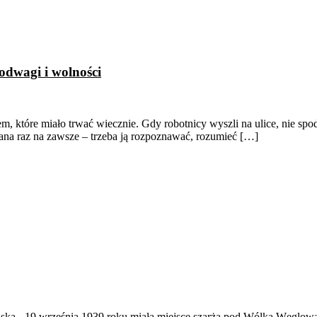
odwagi i wolności
em, które miało trwać wiecznie. Gdy robotnicy wyszli na ulice, nie sp
ana raz na zawsze – trzeba ją rozpoznawać, rozumieć […]
ąska
-
19 września 1939 roku miała miejsce szarża pod Wólką Węglow