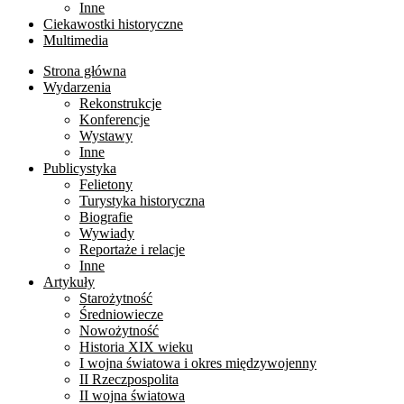
Inne
Ciekawostki historyczne
Multimedia
Strona główna
Wydarzenia
Rekonstrukcje
Konferencje
Wystawy
Inne
Publicystyka
Felietony
Turystyka historyczna
Biografie
Wywiady
Reportaże i relacje
Inne
Artykuły
Starożytność
Średniowiecze
Nowożytność
Historia XIX wieku
I wojna światowa i okres międzywojenny
II Rzeczpospolita
II wojna światowa