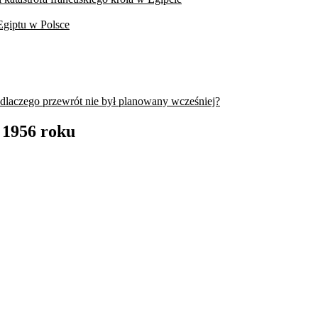
Egiptu w Polsce
 dlaczego przewrót nie był planowany wcześniej?
 1956 roku