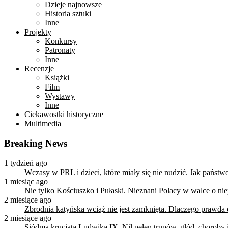
Dzieje najnowsze
Historia sztuki
Inne
Projekty
Konkursy
Patronaty
Inne
Recenzje
Książki
Film
Wystawy
Inne
Ciekawostki historyczne
Multimedia
Breaking News
1 tydzień ago
Wczasy w PRL i dzieci, które miały się nie nudzić. Jak państ
1 miesiąc ago
Nie tylko Kościuszko i Pułaski. Nieznani Polacy w walce o n
2 miesiące ago
Zbrodnia katyńska wciąż nie jest zamknięta. Dlaczego prawda
2 miesiące ago
Siódma krucjata Ludwika IX. Nil pełen trupów, głód, choroby i