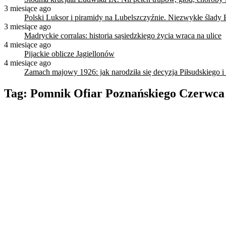
3 miesiące ago
Polski Luksor i piramidy na Lubelszczyźnie. Niezwykłe ślady 
3 miesiące ago
Madryckie corralas: historia sąsiedzkiego życia wraca na ulice
4 miesiące ago
Pijackie oblicze Jagiellonów
4 miesiące ago
Zamach majowy 1926: jak narodziła się decyzja Piłsudskiego i
Tag:
Pomnik Ofiar Poznańskiego Czerwca