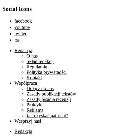
Social Icons
facebook
youtube
twitter
rss
Redakcja
O nas
Skład redakcji
Regulamin
Polityka prywatności
Kontakt
Współpraca
Dołącz do nas
Zasady publikacji tekstów
Zasady pisania recenzji
Praktyki
Reklama
Jak uzyskać patronat?
Wesprzyj nas!
Redakcja