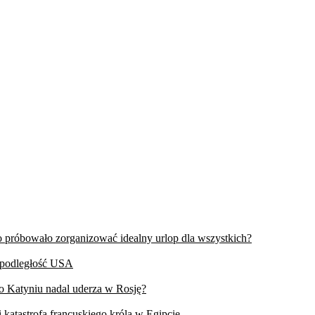
wo próbowało zorganizować idealny urlop dla wszystkich?
iepodległość USA
 o Katyniu nadal uderza w Rosję?
 katastrofa francuskiego króla w Egipcie