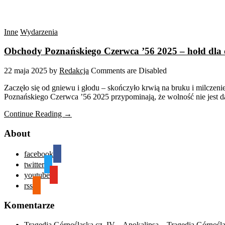
Inne
Wydarzenia
Obchody Poznańskiego Czerwca ’56 2025 – hołd dla 
22 maja 2025
by
Redakcja
Comments are Disabled
Zaczęło się od gniewu i głodu – skończyło krwią na bruku i milczeni
Poznańskiego Czerwca ’56 2025 przypominają, że wolność nie jest d
Continue Reading →
About
facebook
twitter
youtube
rss
Komentarze
Tragedia Górnośląska cz. IV – Apokalipsa – Tragedia Górnośl