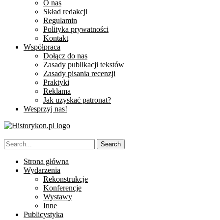
O nas
Skład redakcji
Regulamin
Polityka prywatności
Kontakt
Współpraca
Dołącz do nas
Zasady publikacji tekstów
Zasady pisania recenzji
Praktyki
Reklama
Jak uzyskać patronat?
Wesprzyj nas!
Strona główna
Wydarzenia
Rekonstrukcje
Konferencje
Wystawy
Inne
Publicystyka