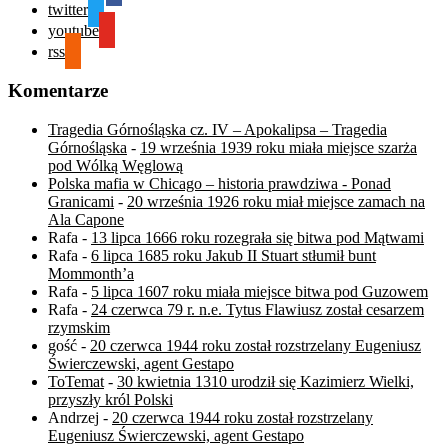
twitter
youtube
rss
Komentarze
Tragedia Górnośląska cz. IV – Apokalipsa – Tragedia
Górnośląska
-
19 września 1939 roku miała miejsce szarża
pod Wólką Węglową
Polska mafia w Chicago – historia prawdziwa - Ponad
Granicami
-
20 września 1926 roku miał miejsce zamach na
Ala Capone
Rafa
-
13 lipca 1666 roku rozegrała się bitwa pod Mątwami
Rafa
-
6 lipca 1685 roku Jakub II Stuart stłumił bunt
Mommonth’a
Rafa
-
5 lipca 1607 roku miała miejsce bitwa pod Guzowem
Rafa
-
24 czerwca 79 r. n.e. Tytus Flawiusz został cesarzem
rzymskim
gość
-
20 czerwca 1944 roku został rozstrzelany Eugeniusz
Świerczewski, agent Gestapo
ToTemat
-
30 kwietnia 1310 urodził się Kazimierz Wielki,
przyszły król Polski
Andrzej
-
20 czerwca 1944 roku został rozstrzelany
Eugeniusz Świerczewski, agent Gestapo