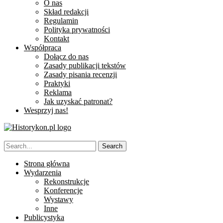
O nas
Skład redakcji
Regulamin
Polityka prywatności
Kontakt
Współpraca
Dołącz do nas
Zasady publikacji tekstów
Zasady pisania recenzji
Praktyki
Reklama
Jak uzyskać patronat?
Wesprzyj nas!
Strona główna
Wydarzenia
Rekonstrukcje
Konferencje
Wystawy
Inne
Publicystyka