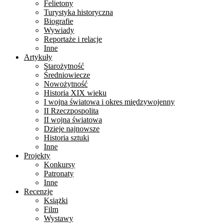
Felietony
Turystyka historyczna
Biografie
Wywiady
Reportaże i relacje
Inne
Artykuły
Starożytność
Średniowiecze
Nowożytność
Historia XIX wieku
I wojna światowa i okres międzywojenny
II Rzeczpospolita
II wojna światowa
Dzieje najnowsze
Historia sztuki
Inne
Projekty
Konkursy
Patronaty
Inne
Recenzje
Książki
Film
Wystawy