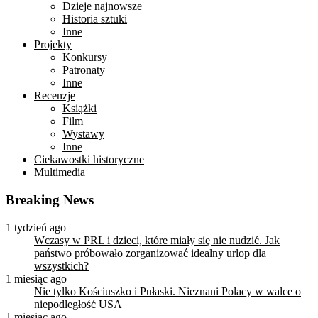
Dzieje najnowsze
Historia sztuki
Inne
Projekty
Konkursy
Patronaty
Inne
Recenzje
Książki
Film
Wystawy
Inne
Ciekawostki historyczne
Multimedia
Breaking News
1 tydzień ago
Wczasy w PRL i dzieci, które miały się nie nudzić. Jak
państwo próbowało zorganizować idealny urlop dla
wszystkich?
1 miesiąc ago
Nie tylko Kościuszko i Pułaski. Nieznani Polacy w walce o
niepodległość USA
1 miesiąc ago