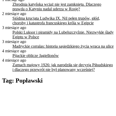
Zbrodnia katyńska wciąż nie jest zamknięta. Dlaczego
prawda o Katyniu nadal uderza w Rosję?
2 miesiące ago
Siódma krucjata Ludwika IX. Nil pełen trupów, głód,
choroby i katastrofa francuskiego króla w Egipcie
3 miesiące ago
Polski Luksor i piramidy na Lubelszczyźnie. Niezwykłe ślady
Egiptu w Polsce
3 miesiące ago
Madryckie corralas: historia sąsiedzkiego życia wraca na ulice
4 miesiące ago
Pijackie oblicze Jagiellonów
4 miesiące ago
Zamach majowy 1926: jak narodziła się decyzja Piłsudskiego
i dlaczego przewrót nie był planowany wcześniej?
Tag:
Popławski