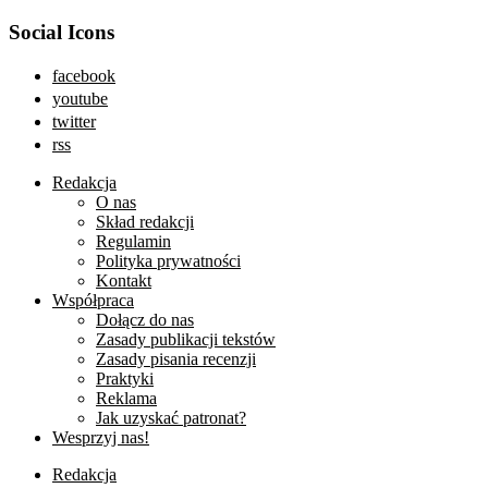
Social Icons
facebook
youtube
twitter
rss
Redakcja
O nas
Skład redakcji
Regulamin
Polityka prywatności
Kontakt
Współpraca
Dołącz do nas
Zasady publikacji tekstów
Zasady pisania recenzji
Praktyki
Reklama
Jak uzyskać patronat?
Wesprzyj nas!
Redakcja