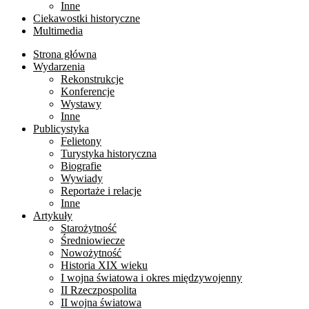
Inne
Ciekawostki historyczne
Multimedia
Strona główna
Wydarzenia
Rekonstrukcje
Konferencje
Wystawy
Inne
Publicystyka
Felietony
Turystyka historyczna
Biografie
Wywiady
Reportaże i relacje
Inne
Artykuły
Starożytność
Średniowiecze
Nowożytność
Historia XIX wieku
I wojna światowa i okres międzywojenny
II Rzeczpospolita
II wojna światowa