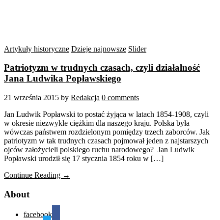
Artykuły historyczne
Dzieje najnowsze
Slider
Patriotyzm w trudnych czasach, czyli działalność
Jana Ludwika Popławskiego
21 września 2015
by
Redakcja
0 comments
Jan Ludwik Popławski to postać żyjąca w latach 1854-1908, czyli
w okresie niezwykle ciężkim dla naszego kraju. Polska była
wówczas państwem rozdzielonym pomiędzy trzech zaborców. Jak
patriotyzm w tak trudnych czasach pojmował jeden z najstarszych
ojców założycieli polskiego ruchu narodowego? Jan Ludwik
Popławski urodził się 17 stycznia 1854 roku w […]
Continue Reading →
About
facebook