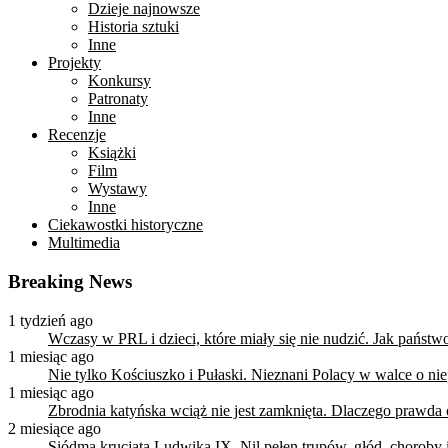
Dzieje najnowsze
Historia sztuki
Inne
Projekty
Konkursy
Patronaty
Inne
Recenzje
Książki
Film
Wystawy
Inne
Ciekawostki historyczne
Multimedia
Breaking News
1 tydzień ago
Wczasy w PRL i dzieci, które miały się nie nudzić. Jak państ
1 miesiąc ago
Nie tylko Kościuszko i Pułaski. Nieznani Polacy w walce o n
1 miesiąc ago
Zbrodnia katyńska wciąż nie jest zamknięta. Dlaczego prawda
2 miesiące ago
Siódma krucjata Ludwika IX. Nil pełen trupów, głód, choroby i