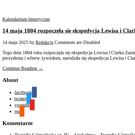
Kalendarium historyczne
14 maja 1804 rozpoczęła się ekspedycja Lewisa i Cla
14 maja 2025
by
Redakcja
Comments are Disabled
Tego dnia 1804 roku rozpoczęła się ekspedycja Lewisa i Clarka Zani
prezydenta i wbrew żywiołom, narodziła się ekspedycja Lewisa i Cla
Continue Reading →
About
facebook
twitter
youtube
rss
Komentarze
Tragedia Górnośląska cz. IV – Apokalipsa – Tragedia Górnośl