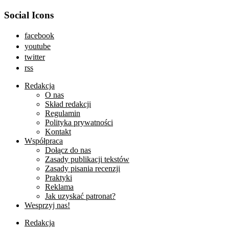
Social Icons
facebook
youtube
twitter
rss
Redakcja
O nas
Skład redakcji
Regulamin
Polityka prywatności
Kontakt
Współpraca
Dołącz do nas
Zasady publikacji tekstów
Zasady pisania recenzji
Praktyki
Reklama
Jak uzyskać patronat?
Wesprzyj nas!
Redakcja