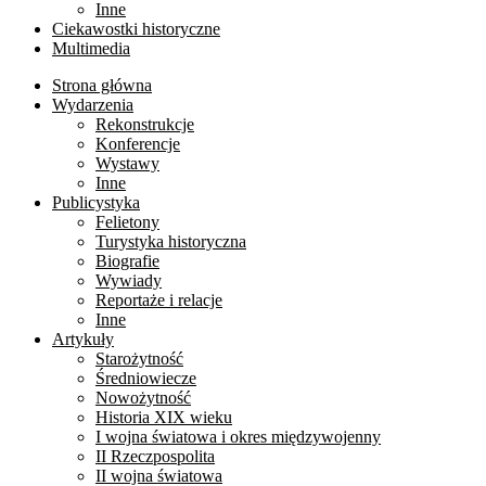
Inne
Ciekawostki historyczne
Multimedia
Strona główna
Wydarzenia
Rekonstrukcje
Konferencje
Wystawy
Inne
Publicystyka
Felietony
Turystyka historyczna
Biografie
Wywiady
Reportaże i relacje
Inne
Artykuły
Starożytność
Średniowiecze
Nowożytność
Historia XIX wieku
I wojna światowa i okres międzywojenny
II Rzeczpospolita
II wojna światowa