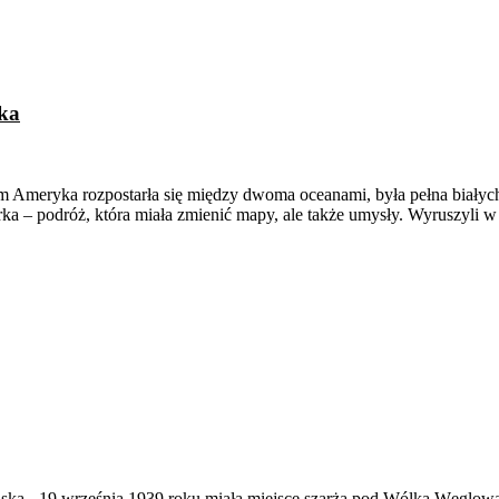
rka
m Ameryka rozpostarła się między dwoma oceanami, była pełna białych 
rka – podróż, która miała zmienić mapy, ale także umysły. Wyruszyli 
ąska
-
19 września 1939 roku miała miejsce szarża pod Wólką Węglow