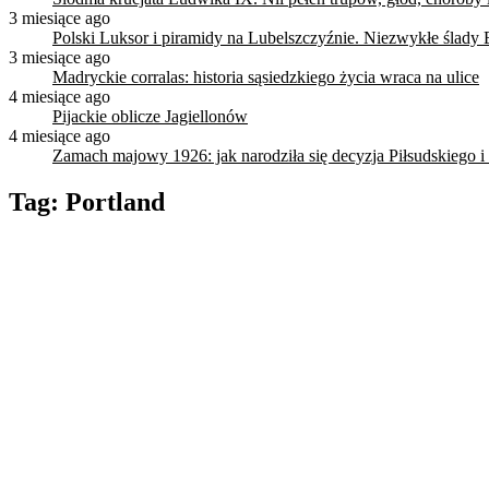
3 miesiące ago
Polski Luksor i piramidy na Lubelszczyźnie. Niezwykłe ślady 
3 miesiące ago
Madryckie corralas: historia sąsiedzkiego życia wraca na ulice
4 miesiące ago
Pijackie oblicze Jagiellonów
4 miesiące ago
Zamach majowy 1926: jak narodziła się decyzja Piłsudskiego i
Tag:
Portland