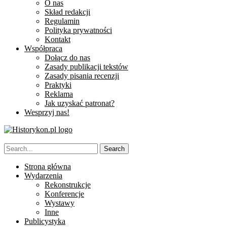
O nas
Skład redakcji
Regulamin
Polityka prywatności
Kontakt
Współpraca
Dołącz do nas
Zasady publikacji tekstów
Zasady pisania recenzji
Praktyki
Reklama
Jak uzyskać patronat?
Wesprzyj nas!
Strona główna
Wydarzenia
Rekonstrukcje
Konferencje
Wystawy
Inne
Publicystyka