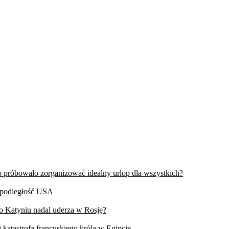
wo próbowało zorganizować idealny urlop dla wszystkich?
iepodległość USA
 o Katyniu nadal uderza w Rosję?
 katastrofa francuskiego króla w Egipcie