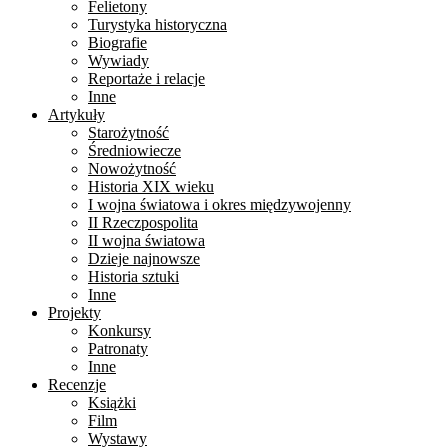
Felietony
Turystyka historyczna
Biografie
Wywiady
Reportaże i relacje
Inne
Artykuły
Starożytność
Średniowiecze
Nowożytność
Historia XIX wieku
I wojna światowa i okres międzywojenny
II Rzeczpospolita
II wojna światowa
Dzieje najnowsze
Historia sztuki
Inne
Projekty
Konkursy
Patronaty
Inne
Recenzje
Książki
Film
Wystawy