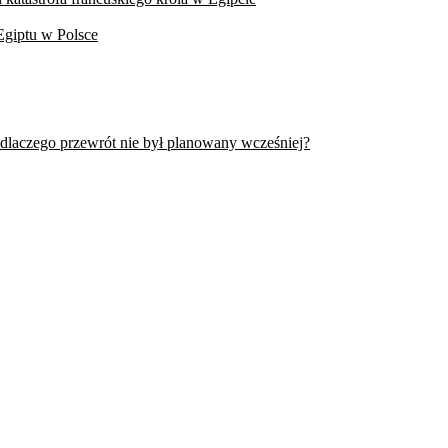
Egiptu w Polsce
 dlaczego przewrót nie był planowany wcześniej?