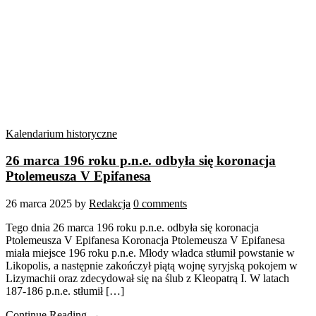
Kalendarium historyczne
26 marca 196 roku p.n.e. odbyła się koronacja
Ptolemeusza V Epifanesa
26 marca 2025
by
Redakcja
0 comments
Tego dnia 26 marca 196 roku p.n.e. odbyła się koronacja
Ptolemeusza V Epifanesa Koronacja Ptolemeusza V Epifanesa
miała miejsce 196 roku p.n.e. Młody władca stłumił powstanie w
Likopolis, a następnie zakończył piątą wojnę syryjską pokojem w
Lizymachii oraz zdecydował się na ślub z Kleopatrą I. W latach
187-186 p.n.e. stłumił […]
Continue Reading →