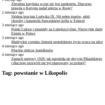
Zbrodnia katyńska wciąż nie jest zamknięta. Dlaczego
prawda o Katyniu nadal uderza w Rosję?
2 miesiące ago
Siódma krucjata Ludwika IX. Nil pełen trupów, głód,
choroby i katastrofa francuskiego króla w Egipcie
3 miesiące ago
Polski Luksor i piramidy na Lubelszczyźnie. Niezwykłe ślady
Egiptu w Polsce
3 miesiące ago
Madryckie corralas: historia sąsiedzkiego życia wraca na ulice
4 miesiące ago
Pijackie oblicze Jagiellonów
4 miesiące ago
Zamach majowy 1926: jak narodziła się decyzja Piłsudskiego
i dlaczego przewrót nie był planowany wcześniej?
Tag:
powstanie w Likopolis