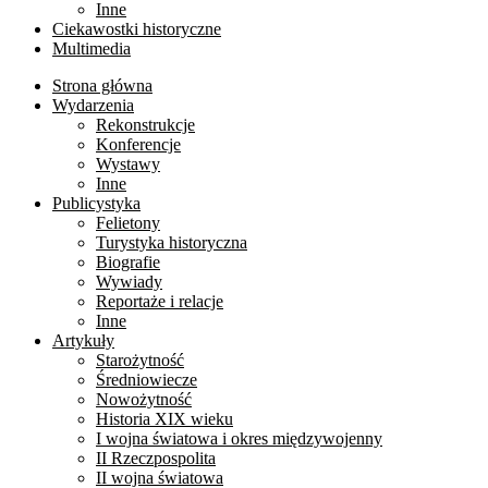
Inne
Ciekawostki historyczne
Multimedia
Strona główna
Wydarzenia
Rekonstrukcje
Konferencje
Wystawy
Inne
Publicystyka
Felietony
Turystyka historyczna
Biografie
Wywiady
Reportaże i relacje
Inne
Artykuły
Starożytność
Średniowiecze
Nowożytność
Historia XIX wieku
I wojna światowa i okres międzywojenny
II Rzeczpospolita
II wojna światowa