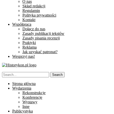
O nas
Skład redakcji
Regulamin
Polityka prywatności
Kontakt
Współpraca
Dołącz do nas
Zasady publikacji tekstów
Zasady pisania recenzji
Praktyki
Reklama
Jak uzyskać patronat?
Wesprzyj nas!
Strona główna
Wydarzenia
Rekonstrukcje
Konferencje
Wystawy
Inne
Publicystyka