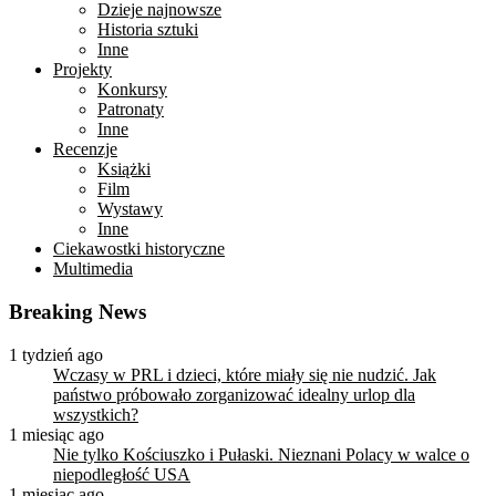
Dzieje najnowsze
Historia sztuki
Inne
Projekty
Konkursy
Patronaty
Inne
Recenzje
Książki
Film
Wystawy
Inne
Ciekawostki historyczne
Multimedia
Breaking News
1 tydzień ago
Wczasy w PRL i dzieci, które miały się nie nudzić. Jak
państwo próbowało zorganizować idealny urlop dla
wszystkich?
1 miesiąc ago
Nie tylko Kościuszko i Pułaski. Nieznani Polacy w walce o
niepodległość USA
1 miesiąc ago