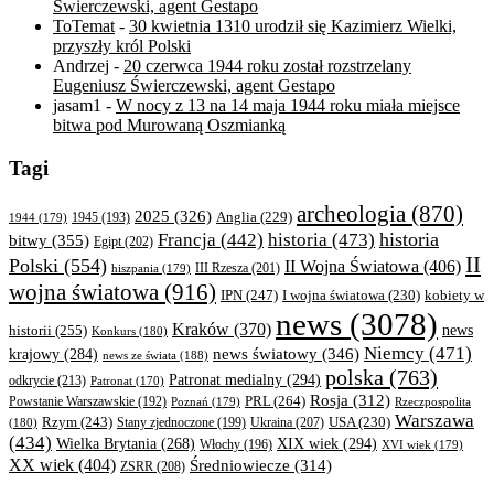
Świerczewski, agent Gestapo
ToTemat
-
30 kwietnia 1310 urodził się Kazimierz Wielki,
przyszły król Polski
Andrzej
-
20 czerwca 1944 roku został rozstrzelany
Eugeniusz Świerczewski, agent Gestapo
jasam1
-
W nocy z 13 na 14 maja 1944 roku miała miejsce
bitwa pod Murowaną Oszmianką
Tagi
archeologia
(870)
2025
(326)
Anglia
(229)
1944
(179)
1945
(193)
historia
Francja
(442)
historia
(473)
bitwy
(355)
Egipt
(202)
II
Polski
(554)
II Wojna Światowa
(406)
III Rzesza
(201)
hiszpania
(179)
wojna światowa
(916)
IPN
(247)
kobiety w
I wojna światowa
(230)
news
(3078)
Kraków
(370)
historii
(255)
news
Konkurs
(180)
Niemcy
(471)
news światowy
(346)
krajowy
(284)
news ze świata
(188)
polska
(763)
Patronat medialny
(294)
odkrycie
(213)
Patronat
(170)
Rosja
(312)
PRL
(264)
Powstanie Warszawskie
(192)
Poznań
(179)
Rzeczpospolita
Warszawa
Rzym
(243)
Ukraina
(207)
USA
(230)
(180)
Stany zjednoczone
(199)
(434)
XIX wiek
(294)
Wielka Brytania
(268)
Włochy
(196)
XVI wiek
(179)
XX wiek
(404)
Średniowiecze
(314)
ZSRR
(208)