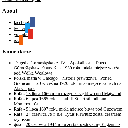
About
facebook
twitter
youtube
rss
Komentarze
Tragedia Górnośląska cz. IV – Apokalipsa – Tragedia
Górnośląska
-
19 września 1939 roku miała miejsce szarża
pod Wólką Węglową
Polska mafia w Chicago – historia prawdziwa - Ponad
Granicami
-
20 września 1926 roku miał miejsce zamach na
Ala Capone
Rafa
-
13 lipca 1666 roku rozegrała się bitwa pod Mątwami
Rafa
-
6 lipca 1685 roku Jakub II Stuart stłumił bunt
Mommonth’a
Rafa
-
5 lipca 1607 roku miała miejsce bitwa pod Guzowem
Rafa
-
24 czerwca 79 r. n.e. Tytus Flawiusz został cesarzem
rzymskim
gość
-
20 czerwca 1944 roku został rozstrzelany Eugeniusz