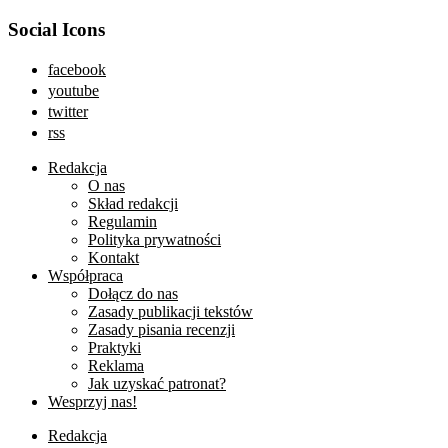
Social Icons
facebook
youtube
twitter
rss
Redakcja
O nas
Skład redakcji
Regulamin
Polityka prywatności
Kontakt
Współpraca
Dołącz do nas
Zasady publikacji tekstów
Zasady pisania recenzji
Praktyki
Reklama
Jak uzyskać patronat?
Wesprzyj nas!
Redakcja