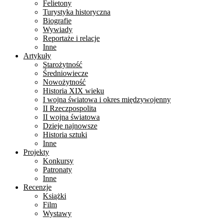
Felietony
Turystyka historyczna
Biografie
Wywiady
Reportaże i relacje
Inne
Artykuły
Starożytność
Średniowiecze
Nowożytność
Historia XIX wieku
I wojna światowa i okres międzywojenny
II Rzeczpospolita
II wojna światowa
Dzieje najnowsze
Historia sztuki
Inne
Projekty
Konkursy
Patronaty
Inne
Recenzje
Książki
Film
Wystawy