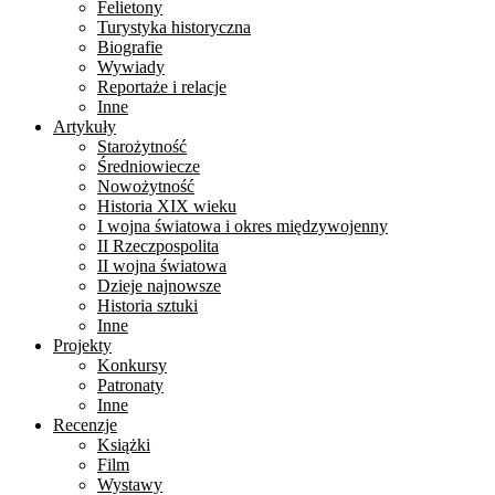
Felietony
Turystyka historyczna
Biografie
Wywiady
Reportaże i relacje
Inne
Artykuły
Starożytność
Średniowiecze
Nowożytność
Historia XIX wieku
I wojna światowa i okres międzywojenny
II Rzeczpospolita
II wojna światowa
Dzieje najnowsze
Historia sztuki
Inne
Projekty
Konkursy
Patronaty
Inne
Recenzje
Książki
Film
Wystawy