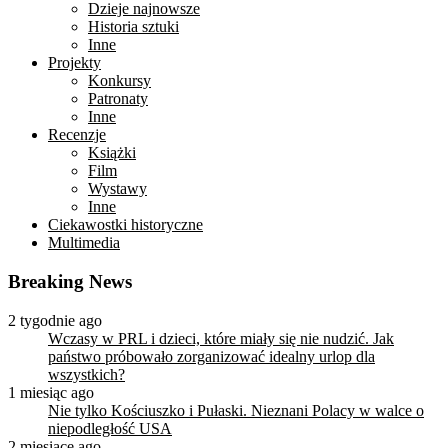
Dzieje najnowsze
Historia sztuki
Inne
Projekty
Konkursy
Patronaty
Inne
Recenzje
Książki
Film
Wystawy
Inne
Ciekawostki historyczne
Multimedia
Breaking News
2 tygodnie ago
Wczasy w PRL i dzieci, które miały się nie nudzić. Jak
państwo próbowało zorganizować idealny urlop dla
wszystkich?
1 miesiąc ago
Nie tylko Kościuszko i Pułaski. Nieznani Polacy w walce o
niepodległość USA
2 miesiące ago