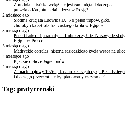
Zbrodnia katyńska wciąż nie jest zamknięta. Dlaczego
prawda o Katyniu nadal uderza w Rosję?
2 miesiące ago
Siódma krucjata Ludwika IX. Nil pełen trupów, głód,
choroby i katastrofa francuskiego króla w Egipcie
3 miesiące ago
Polski Luksor i piramidy na Lubelszczyźnie. Niezwykłe ślady
Egiptu w Polsce
3 miesiące ago
Madryckie corralas: historia sąsiedzkiego życia wraca na ulice
4 miesiące ago
Pijackie oblicze Jagiellonów
4 miesiące ago
Zamach majowy 1926: jak narodziła się decyzja Piłsudskiego
i dlaczego przewrót nie był planowany wcześniej?
Tag:
pratyrreński