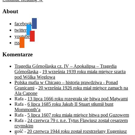
About
facebook
twitter
youtube
rss
Komentarze
Tragedia Górnośląska cz. IV – Apokalipsa – Tragedia
Górnośląska
-
19 września 1939 roku miała miejsce szarża
pod Wólką Węglową
Polska mafia w Chicago – historia prawdziwa - Ponad
Granicami
-
20 września 1926 roku miał miejsce zamach na
Ala Capone
Rafa
-
13 lipca 1666 roku rozegrała się bitwa pod Mątwami
Rafa
-
6 lipca 1685 roku Jakub II Stuart stłumił bunt
Mommonth’a
Rafa
-
5 lipca 1607 roku miała miejsce bitwa pod Guzowem
Rafa
-
24 czerwca 79 r. n.e. Tytus Flawiusz został cesarzem
rzymskim
gość
-
20 czerwca 1944 roku został rozstrzelany Eugeniusz