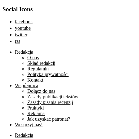
Social Icons
facebook
youtube
twitter
rss
Redakcja
O nas
Skład redakcji
Regulamin
Polityka prywatności
Kontakt
Współpraca
Dołącz do nas
Zasady publikacji tekstów
Zasady pisania recenzji
Praktyki
Reklama
Jak uzyskać patronat?
Wesprzyj nas!
Redakcja