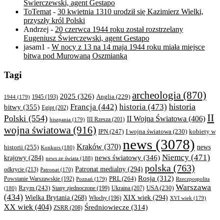
Świerczewski, agent Gestapo
ToTemat
-
30 kwietnia 1310 urodził się Kazimierz Wielki,
przyszły król Polski
Andrzej
-
20 czerwca 1944 roku został rozstrzelany
Eugeniusz Świerczewski, agent Gestapo
jasam1
-
W nocy z 13 na 14 maja 1944 roku miała miejsce
bitwa pod Murowaną Oszmianką
Tagi
archeologia
(870)
2025
(326)
Anglia
(229)
1944
(179)
1945
(193)
historia
Francja
(442)
historia
(473)
bitwy
(355)
Egipt
(202)
II
Polski
(554)
II Wojna Światowa
(406)
III Rzesza
(201)
hiszpania
(179)
wojna światowa
(916)
IPN
(247)
kobiety w
I wojna światowa
(230)
news
(3078)
Kraków
(370)
historii
(255)
news
Konkurs
(180)
Niemcy
(471)
news światowy
(346)
krajowy
(284)
news ze świata
(188)
polska
(763)
Patronat medialny
(294)
odkrycie
(213)
Patronat
(170)
Rosja
(312)
PRL
(264)
Powstanie Warszawskie
(192)
Poznań
(179)
Rzeczpospolita
Warszawa
Rzym
(243)
Ukraina
(207)
USA
(230)
(180)
Stany zjednoczone
(199)
(434)
XIX wiek
(294)
Wielka Brytania
(268)
Włochy
(196)
XVI wiek
(179)
XX wiek
(404)
Średniowiecze
(314)
ZSRR
(208)