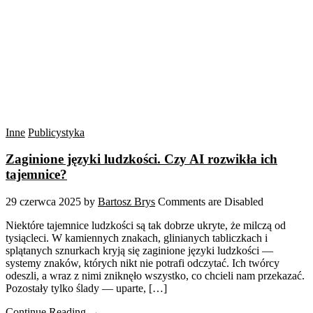
Inne
Publicystyka
Zaginione języki ludzkości. Czy AI rozwikła ich
tajemnice?
29 czerwca 2025
by
Bartosz Brys
Comments are Disabled
Niektóre tajemnice ludzkości są tak dobrze ukryte, że milczą od
tysiącleci. W kamiennych znakach, glinianych tabliczkach i
splątanych sznurkach kryją się zaginione języki ludzkości —
systemy znaków, których nikt nie potrafi odczytać. Ich twórcy
odeszli, a wraz z nimi zniknęło wszystko, co chcieli nam przekazać.
Pozostały tylko ślady — uparte, […]
Continue Reading →