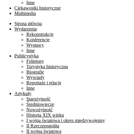
Inne
Ciekawostki historyczne
Multimedia
Strona główna
Wydarzenia
Rekonstrukcje
Konferencje
Wystawy
Inne
Publicystyka
Felietony
Turystyka historyczna
Biografie
Wywiady
Reportaże i relacje
Inne
Artykuły
Starożytność
Średniowiecze
Nowożytność
Historia XIX wieku
I wojna światowa i okres międzywojenny
II Rzeczpospolita
II wojna światowa