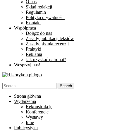
O nas
Skład redakcji
Regulamin
Polityka prywatności
Kontakt
Współpraca
Dołącz do nas
Zasady publikacji tekstów
Zasady pisania recenzji
Praktyki
Reklama
Jak uzyskać patronat?
Wesprzyj nas!
Strona główna
Wydarzenia
Rekonstrukcje
Konferencje
Wystawy
Inne
Publicystyka