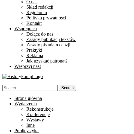
O nas
Skład redakcji
Regulamin
Polityka prywatności
Kontakt
Współpraca
Dołącz do nas
Zasady publikacji tekstów
Zasady pisania recenzji
Praktyki
Reklama
Jak uzyskać patronat?
Wesprzyj nas!
Strona główna
Wydarzenia
Rekonstrukcje
Konferencje
Wystawy
Inne
Publicystyka