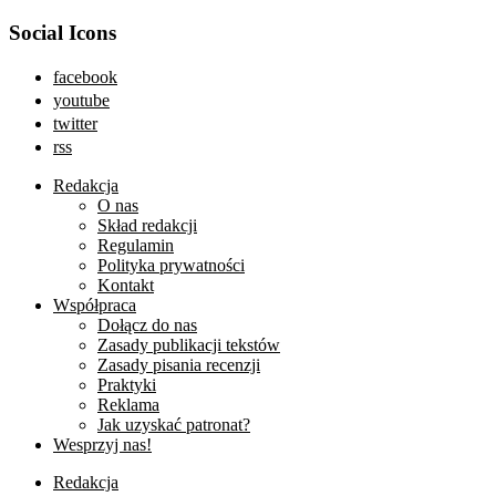
Social Icons
facebook
youtube
twitter
rss
Redakcja
O nas
Skład redakcji
Regulamin
Polityka prywatności
Kontakt
Współpraca
Dołącz do nas
Zasady publikacji tekstów
Zasady pisania recenzji
Praktyki
Reklama
Jak uzyskać patronat?
Wesprzyj nas!
Redakcja