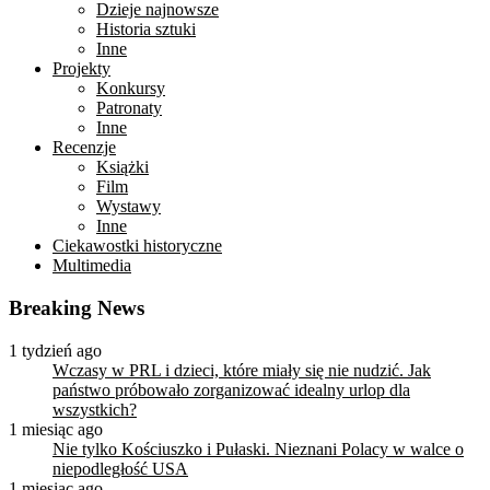
Dzieje najnowsze
Historia sztuki
Inne
Projekty
Konkursy
Patronaty
Inne
Recenzje
Książki
Film
Wystawy
Inne
Ciekawostki historyczne
Multimedia
Breaking News
1 tydzień ago
Wczasy w PRL i dzieci, które miały się nie nudzić. Jak
państwo próbowało zorganizować idealny urlop dla
wszystkich?
1 miesiąc ago
Nie tylko Kościuszko i Pułaski. Nieznani Polacy w walce o
niepodległość USA
1 miesiąc ago