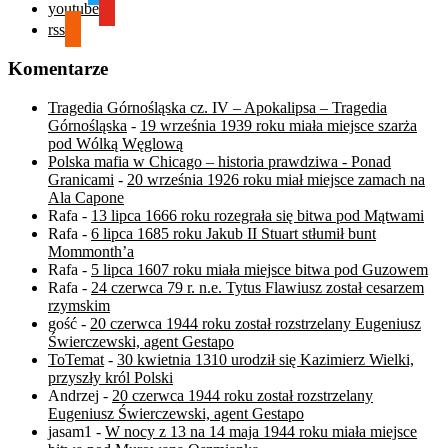
youtube
rss
Komentarze
Tragedia Górnośląska cz. IV – Apokalipsa – Tragedia
Górnośląska
-
19 września 1939 roku miała miejsce szarża
pod Wólką Węglową
Polska mafia w Chicago – historia prawdziwa - Ponad
Granicami
-
20 września 1926 roku miał miejsce zamach na
Ala Capone
Rafa
-
13 lipca 1666 roku rozegrała się bitwa pod Mątwami
Rafa
-
6 lipca 1685 roku Jakub II Stuart stłumił bunt
Mommonth’a
Rafa
-
5 lipca 1607 roku miała miejsce bitwa pod Guzowem
Rafa
-
24 czerwca 79 r. n.e. Tytus Flawiusz został cesarzem
rzymskim
gość
-
20 czerwca 1944 roku został rozstrzelany Eugeniusz
Świerczewski, agent Gestapo
ToTemat
-
30 kwietnia 1310 urodził się Kazimierz Wielki,
przyszły król Polski
Andrzej
-
20 czerwca 1944 roku został rozstrzelany
Eugeniusz Świerczewski, agent Gestapo
jasam1
-
W nocy z 13 na 14 maja 1944 roku miała miejsce