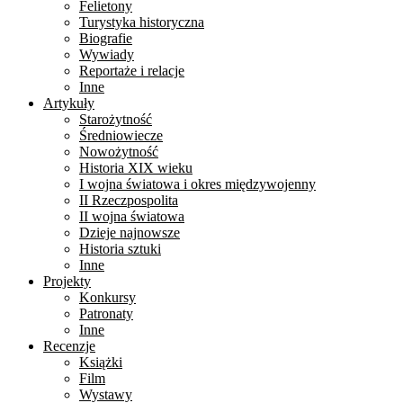
Felietony
Turystyka historyczna
Biografie
Wywiady
Reportaże i relacje
Inne
Artykuły
Starożytność
Średniowiecze
Nowożytność
Historia XIX wieku
I wojna światowa i okres międzywojenny
II Rzeczpospolita
II wojna światowa
Dzieje najnowsze
Historia sztuki
Inne
Projekty
Konkursy
Patronaty
Inne
Recenzje
Książki
Film
Wystawy