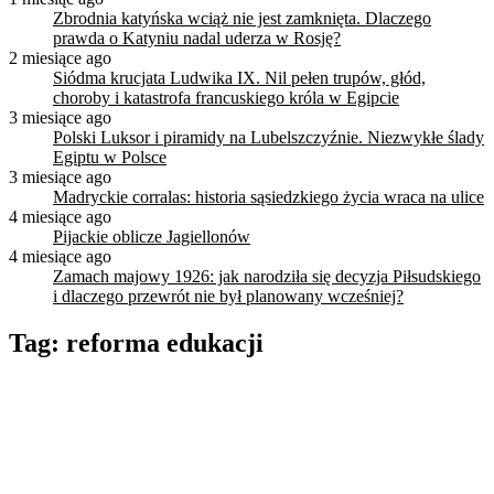
Zbrodnia katyńska wciąż nie jest zamknięta. Dlaczego
prawda o Katyniu nadal uderza w Rosję?
2 miesiące ago
Siódma krucjata Ludwika IX. Nil pełen trupów, głód,
choroby i katastrofa francuskiego króla w Egipcie
3 miesiące ago
Polski Luksor i piramidy na Lubelszczyźnie. Niezwykłe ślady
Egiptu w Polsce
3 miesiące ago
Madryckie corralas: historia sąsiedzkiego życia wraca na ulice
4 miesiące ago
Pijackie oblicze Jagiellonów
4 miesiące ago
Zamach majowy 1926: jak narodziła się decyzja Piłsudskiego
i dlaczego przewrót nie był planowany wcześniej?
Tag:
reforma edukacji