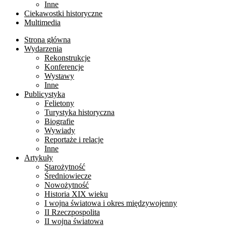
Inne
Ciekawostki historyczne
Multimedia
Strona główna
Wydarzenia
Rekonstrukcje
Konferencje
Wystawy
Inne
Publicystyka
Felietony
Turystyka historyczna
Biografie
Wywiady
Reportaże i relacje
Inne
Artykuły
Starożytność
Średniowiecze
Nowożytność
Historia XIX wieku
I wojna światowa i okres międzywojenny
II Rzeczpospolita
II wojna światowa