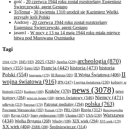
gość
-
20 czerwca 1944 roku został rozstrzelany Eugeniusz
Świerczewski, agent Gestapo
ToTemat
-
30 kwietnia 1310 urodził się Kazimierz Wielki,
przyszły król Polski
Andrzej
-
20 czerwca 1944 roku został rozstrzelany
Eugeniusz Świerczewski, agent Gestapo
jasam1
-
W nocy z 13 na 14 maja 1944 roku miała miejsce
bitwa pod Murowaną Oszmianką
Tagi
archeologia
(870)
2025
(326)
Anglia
(229)
1944
(179)
1945
(193)
historia
Francja
(442)
historia
(473)
bitwy
(355)
Egipt
(202)
II
Polski
(554)
II Wojna Światowa
(406)
III Rzesza
(201)
hiszpania
(179)
wojna światowa
(916)
IPN
(247)
kobiety w
I wojna światowa
(230)
news
(3078)
Kraków
(370)
historii
(255)
news
Konkurs
(180)
Niemcy
(471)
news światowy
(346)
krajowy
(284)
news ze świata
(188)
polska
(763)
Patronat medialny
(294)
odkrycie
(213)
Patronat
(170)
Rosja
(312)
PRL
(264)
Powstanie Warszawskie
(192)
Poznań
(179)
Rzeczpospolita
Warszawa
Rzym
(243)
Ukraina
(207)
USA
(230)
(180)
Stany zjednoczone
(199)
(434)
XIX wiek
(294)
Wielka Brytania
(268)
Włochy
(196)
XVI wiek
(179)
XX wiek
(404)
Średniowiecze
(314)
ZSRR
(208)