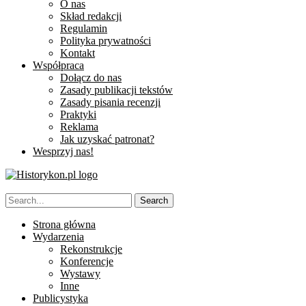
O nas
Skład redakcji
Regulamin
Polityka prywatności
Kontakt
Współpraca
Dołącz do nas
Zasady publikacji tekstów
Zasady pisania recenzji
Praktyki
Reklama
Jak uzyskać patronat?
Wesprzyj nas!
Strona główna
Wydarzenia
Rekonstrukcje
Konferencje
Wystawy
Inne
Publicystyka