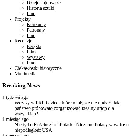
Dzieje najnowsze
Historia sztuki
Inne
Projekty
Konkursy
Patronaty
Inne
Recenzje
Książki
Film
Wystawy
Inne
Ciekawostki historyczne
Multimedia
Breaking News
1 tydzień ago
Wczasy w PRL i dzieci, które miały się nie nudzić. Jak
państwo próbowało zorganizować idealny urlop dla
wszystkich?
1 miesiąc ago
Nie tylko Kościuszko i Pułaski. Nieznani Polacy w walce o
niepodległość USA
1 miesiąc ago