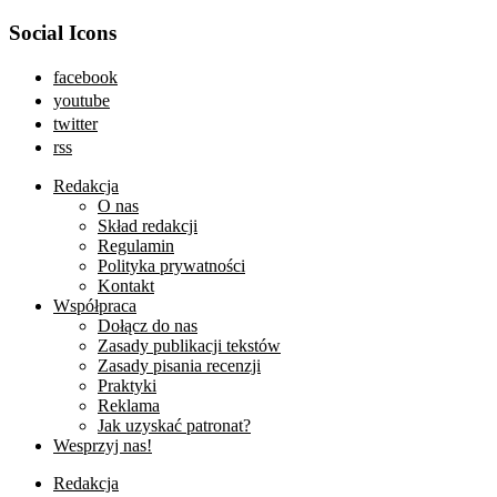
Social Icons
facebook
youtube
twitter
rss
Redakcja
O nas
Skład redakcji
Regulamin
Polityka prywatności
Kontakt
Współpraca
Dołącz do nas
Zasady publikacji tekstów
Zasady pisania recenzji
Praktyki
Reklama
Jak uzyskać patronat?
Wesprzyj nas!
Redakcja