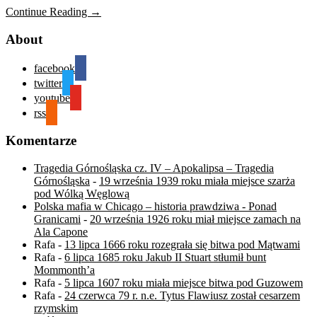
Continue Reading →
About
facebook
twitter
youtube
rss
Komentarze
Tragedia Górnośląska cz. IV – Apokalipsa – Tragedia
Górnośląska
-
19 września 1939 roku miała miejsce szarża
pod Wólką Węglową
Polska mafia w Chicago – historia prawdziwa - Ponad
Granicami
-
20 września 1926 roku miał miejsce zamach na
Ala Capone
Rafa
-
13 lipca 1666 roku rozegrała się bitwa pod Mątwami
Rafa
-
6 lipca 1685 roku Jakub II Stuart stłumił bunt
Mommonth’a
Rafa
-
5 lipca 1607 roku miała miejsce bitwa pod Guzowem
Rafa
-
24 czerwca 79 r. n.e. Tytus Flawiusz został cesarzem
rzymskim