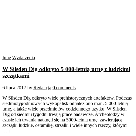
Inne
Wydarzenia
W Silsden Dig odkryto 5 000-letnią urnę z ludzkimi
szczątkami
6 lipca 2017
by
Redakcja
0 comments
W Silsden Dig odkryto wiele prehistorycznych artefaktów. Podczas
siedmiotygodniowych wykopalisk odnaleziono m.in. 5 000-letnią
urnę, a także wiele przedmiotów codziennego użytku. W Silsden
Dig od siedmiu tygodni trwają prace badawcze. Archeolodzy w
czasie ich trwania natknęli się na 5000-letnią urnę, zawierającą
szczątki ludzkie, ceramikę, strzałki i wiele innych rzeczy, którymi
[…]