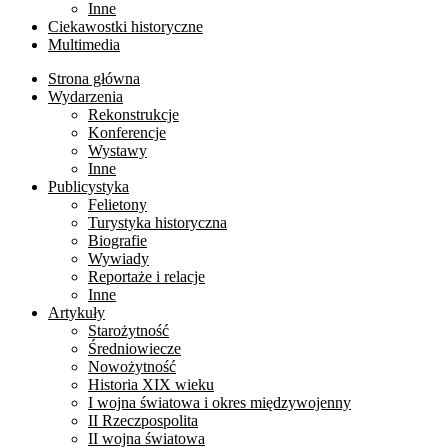
Inne
Ciekawostki historyczne
Multimedia
Strona główna
Wydarzenia
Rekonstrukcje
Konferencje
Wystawy
Inne
Publicystyka
Felietony
Turystyka historyczna
Biografie
Wywiady
Reportaże i relacje
Inne
Artykuły
Starożytność
Średniowiecze
Nowożytność
Historia XIX wieku
I wojna światowa i okres międzywojenny
II Rzeczpospolita
II wojna światowa