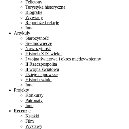
Felietony
Turystyka historyczna
Biografie
Wywiady
Reportaże i relacje
Inne
Artykuły
Starożytność
Średniowiecze
Nowożytność
Historia XIX wieku
I wojna światowa i okres międzywojenny
II Rzeczpospolita
II wojna światowa
Dzieje najnowsze
Historia sztuki
Inne
Projekty
Konkursy
Patronaty
Inne
Recenzje
Książki
Film
Wystawy