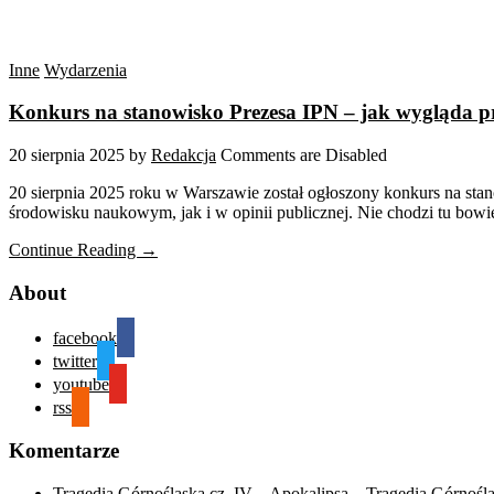
Inne
Wydarzenia
Konkurs na stanowisko Prezesa IPN – jak wygląda pro
20 sierpnia 2025
by
Redakcja
Comments are Disabled
20 sierpnia 2025 roku w Warszawie został ogłoszony konkurs na st
środowisku naukowym, jak i w opinii publicznej. Nie chodzi tu bow
Continue Reading →
About
facebook
twitter
youtube
rss
Komentarze
Tragedia Górnośląska cz. IV – Apokalipsa – Tragedia Górnośl