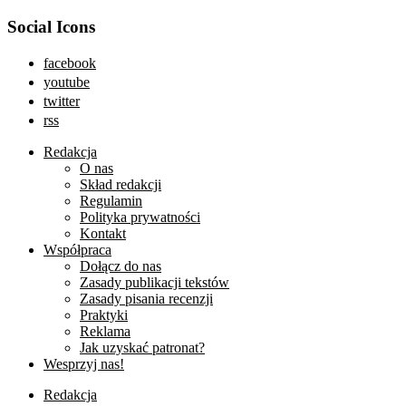
Social Icons
facebook
youtube
twitter
rss
Redakcja
O nas
Skład redakcji
Regulamin
Polityka prywatności
Kontakt
Współpraca
Dołącz do nas
Zasady publikacji tekstów
Zasady pisania recenzji
Praktyki
Reklama
Jak uzyskać patronat?
Wesprzyj nas!
Redakcja