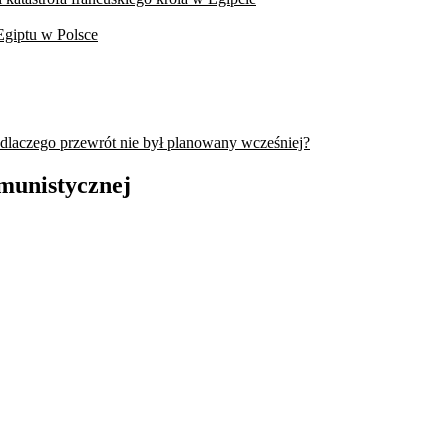
Egiptu w Polsce
 dlaczego przewrót nie był planowany wcześniej?
omunistycznej