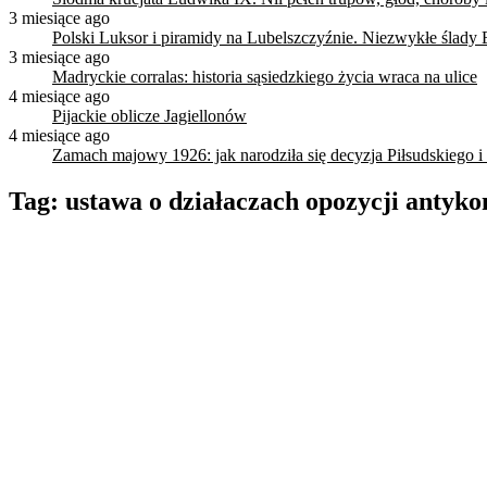
3 miesiące ago
Polski Luksor i piramidy na Lubelszczyźnie. Niezwykłe ślady 
3 miesiące ago
Madryckie corralas: historia sąsiedzkiego życia wraca na ulice
4 miesiące ago
Pijackie oblicze Jagiellonów
4 miesiące ago
Zamach majowy 1926: jak narodziła się decyzja Piłsudskiego i
Tag:
ustawa o działaczach opozycji antyk