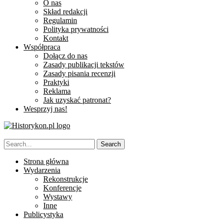
O nas
Skład redakcji
Regulamin
Polityka prywatności
Kontakt
Współpraca
Dołącz do nas
Zasady publikacji tekstów
Zasady pisania recenzji
Praktyki
Reklama
Jak uzyskać patronat?
Wesprzyj nas!
Strona główna
Wydarzenia
Rekonstrukcje
Konferencje
Wystawy
Inne
Publicystyka