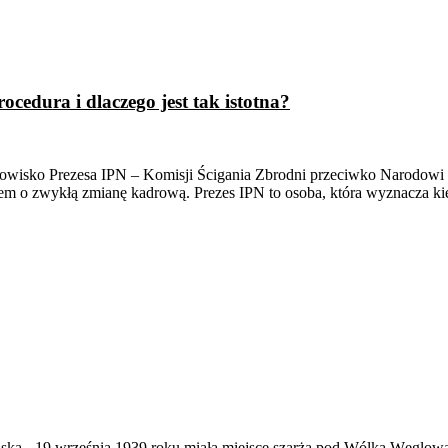
cedura i dlaczego jest tak istotna?
anowisko Prezesa IPN – Komisji Ścigania Zbrodni przeciwko Narodowi
iem o zwykłą zmianę kadrową. Prezes IPN to osoba, która wyznacza k
ąska
-
19 września 1939 roku miała miejsce szarża pod Wólką Węglow