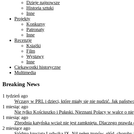
Dzieje najnowsze
Historia sztuki
Inne
Projekty
Konkursy
Patronaty
Inne
Recenzje
Książki
Film
Wystawy
Inne
Ciekawostki historyczne
Multimedia
Breaking News
1 tydzień ago
Wczasy w PRL i dzieci, które miały się nie nudzić. Jak państ
1 miesiąc ago
Nie tylko Kościuszko i Pułaski. Nieznani Polacy w walce o n
1 miesiąc ago
Zbrodnia katyńska wciąż nie jest zamknięta. Dlaczego prawda
2 miesiące ago
Siódma krucjata Ludwika IX. Nil pełen trupów, głód, choroby i