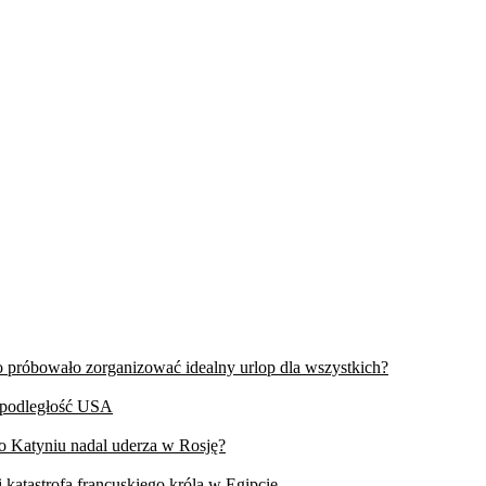
wo próbowało zorganizować idealny urlop dla wszystkich?
iepodległość USA
 o Katyniu nadal uderza w Rosję?
 katastrofa francuskiego króla w Egipcie