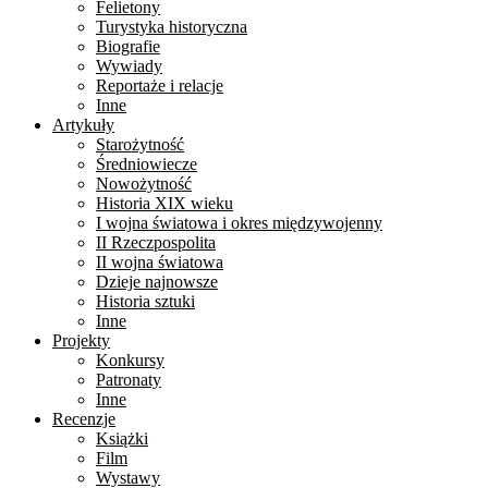
Felietony
Turystyka historyczna
Biografie
Wywiady
Reportaże i relacje
Inne
Artykuły
Starożytność
Średniowiecze
Nowożytność
Historia XIX wieku
I wojna światowa i okres międzywojenny
II Rzeczpospolita
II wojna światowa
Dzieje najnowsze
Historia sztuki
Inne
Projekty
Konkursy
Patronaty
Inne
Recenzje
Książki
Film
Wystawy