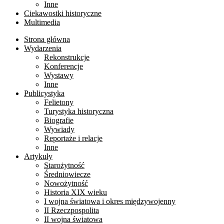
Inne
Ciekawostki historyczne
Multimedia
Strona główna
Wydarzenia
Rekonstrukcje
Konferencje
Wystawy
Inne
Publicystyka
Felietony
Turystyka historyczna
Biografie
Wywiady
Reportaże i relacje
Inne
Artykuły
Starożytność
Średniowiecze
Nowożytność
Historia XIX wieku
I wojna światowa i okres międzywojenny
II Rzeczpospolita
II wojna światowa