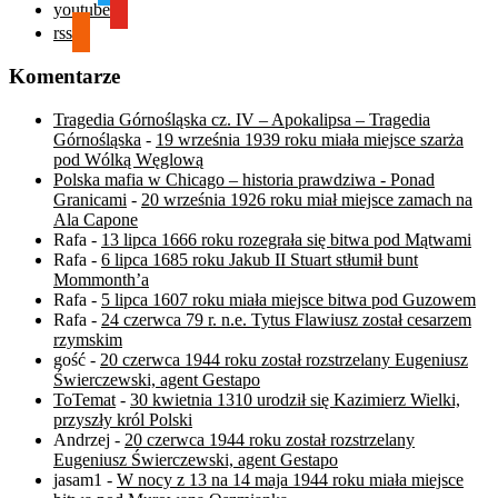
youtube
rss
Komentarze
Tragedia Górnośląska cz. IV – Apokalipsa – Tragedia
Górnośląska
-
19 września 1939 roku miała miejsce szarża
pod Wólką Węglową
Polska mafia w Chicago – historia prawdziwa - Ponad
Granicami
-
20 września 1926 roku miał miejsce zamach na
Ala Capone
Rafa
-
13 lipca 1666 roku rozegrała się bitwa pod Mątwami
Rafa
-
6 lipca 1685 roku Jakub II Stuart stłumił bunt
Mommonth’a
Rafa
-
5 lipca 1607 roku miała miejsce bitwa pod Guzowem
Rafa
-
24 czerwca 79 r. n.e. Tytus Flawiusz został cesarzem
rzymskim
gość
-
20 czerwca 1944 roku został rozstrzelany Eugeniusz
Świerczewski, agent Gestapo
ToTemat
-
30 kwietnia 1310 urodził się Kazimierz Wielki,
przyszły król Polski
Andrzej
-
20 czerwca 1944 roku został rozstrzelany
Eugeniusz Świerczewski, agent Gestapo
jasam1
-
W nocy z 13 na 14 maja 1944 roku miała miejsce