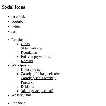
Social Icons
facebook
youtube
twitter
rss
Redakcja
O nas
Skład redakcji
Regulamin
Polityka prywatności
Kontakt
Współpraca
Dołącz do nas
Zasady publikacji tekstów
Zasady pisania recenzji
Praktyki
Reklama
Jak uzyskać patronat?
Wesprzyj nas!
Redakcja