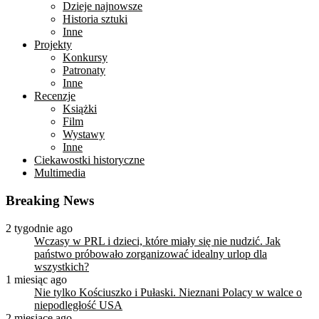
Dzieje najnowsze
Historia sztuki
Inne
Projekty
Konkursy
Patronaty
Inne
Recenzje
Książki
Film
Wystawy
Inne
Ciekawostki historyczne
Multimedia
Breaking News
2 tygodnie ago
Wczasy w PRL i dzieci, które miały się nie nudzić. Jak
państwo próbowało zorganizować idealny urlop dla
wszystkich?
1 miesiąc ago
Nie tylko Kościuszko i Pułaski. Nieznani Polacy w walce o
niepodległość USA
2 miesiące ago