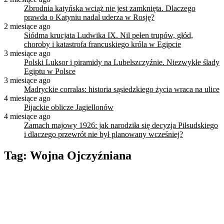
Zbrodnia katyńska wciąż nie jest zamknięta. Dlaczego
prawda o Katyniu nadal uderza w Rosję?
2 miesiące ago
Siódma krucjata Ludwika IX. Nil pełen trupów, głód,
choroby i katastrofa francuskiego króla w Egipcie
3 miesiące ago
Polski Luksor i piramidy na Lubelszczyźnie. Niezwykłe ślady
Egiptu w Polsce
3 miesiące ago
Madryckie corralas: historia sąsiedzkiego życia wraca na ulice
4 miesiące ago
Pijackie oblicze Jagiellonów
4 miesiące ago
Zamach majowy 1926: jak narodziła się decyzja Piłsudskiego
i dlaczego przewrót nie był planowany wcześniej?
Tag:
Wojna Ojczyźniana