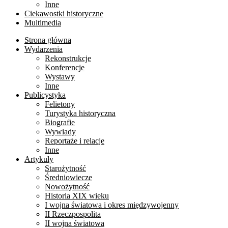
Inne
Ciekawostki historyczne
Multimedia
Strona główna
Wydarzenia
Rekonstrukcje
Konferencje
Wystawy
Inne
Publicystyka
Felietony
Turystyka historyczna
Biografie
Wywiady
Reportaże i relacje
Inne
Artykuły
Starożytność
Średniowiecze
Nowożytność
Historia XIX wieku
I wojna światowa i okres międzywojenny
II Rzeczpospolita
II wojna światowa