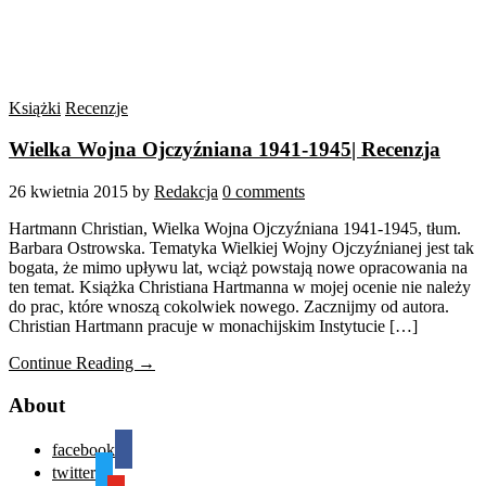
Książki
Recenzje
Wielka Wojna Ojczyźniana 1941-1945| Recenzja
26 kwietnia 2015
by
Redakcja
0 comments
Hartmann Christian, Wielka Wojna Ojczyźniana 1941-1945, tłum.
Barbara Ostrowska. Tematyka Wielkiej Wojny Ojczyźnianej jest tak
bogata, że mimo upływu lat, wciąż powstają nowe opracowania na
ten temat. Książka Christiana Hartmanna w mojej ocenie nie należy
do prac, które wnoszą cokolwiek nowego. Zacznijmy od autora.
Christian Hartmann pracuje w monachijskim Instytucie […]
Continue Reading →
About
facebook
twitter