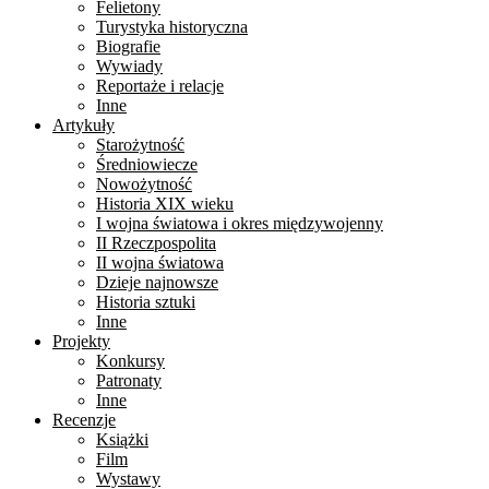
Felietony
Turystyka historyczna
Biografie
Wywiady
Reportaże i relacje
Inne
Artykuły
Starożytność
Średniowiecze
Nowożytność
Historia XIX wieku
I wojna światowa i okres międzywojenny
II Rzeczpospolita
II wojna światowa
Dzieje najnowsze
Historia sztuki
Inne
Projekty
Konkursy
Patronaty
Inne
Recenzje
Książki
Film
Wystawy