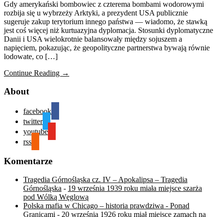
Gdy amerykański bombowiec z czterema bombami wodorowymi
rozbija się u wybrzeży Arktyki, a prezydent USA publicznie
sugeruje zakup terytorium innego państwa — wiadomo, że stawką
jest coś więcej niż kurtuazyjna dyplomacja. Stosunki dyplomatyczne
Danii i USA wielokrotnie balansowały między sojuszem a
napięciem, pokazując, że geopolityczne partnerstwa bywają równie
lodowate, co […]
Continue Reading →
About
facebook
twitter
youtube
rss
Komentarze
Tragedia Górnośląska cz. IV – Apokalipsa – Tragedia
Górnośląska
-
19 września 1939 roku miała miejsce szarża
pod Wólką Węglową
Polska mafia w Chicago – historia prawdziwa - Ponad
Granicami
-
20 września 1926 roku miał miejsce zamach na