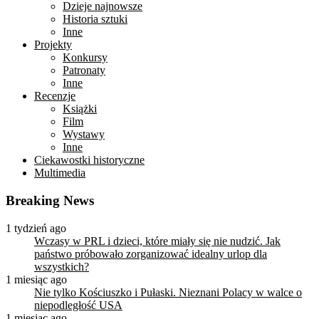
Dzieje najnowsze
Historia sztuki
Inne
Projekty
Konkursy
Patronaty
Inne
Recenzje
Książki
Film
Wystawy
Inne
Ciekawostki historyczne
Multimedia
Breaking News
1 tydzień ago
Wczasy w PRL i dzieci, które miały się nie nudzić. Jak
państwo próbowało zorganizować idealny urlop dla
wszystkich?
1 miesiąc ago
Nie tylko Kościuszko i Pułaski. Nieznani Polacy w walce o
niepodległość USA
1 miesiąc ago