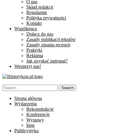
O nas
Skład redakcji
Regulamin
Polityka prywatności
Kontakt
Współpraca
Dołącz do nas
Zasady publikacji tekstów
Zasady pisania recenzji
Praktyki
Reklama
Jak uzyskać patronat?
Wesprzyj nas!
Strona główna
Wydarzenia
Rekonstrukcje
Konferencje
Wystawy
Inne
Publicystyka