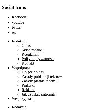
Social Icons
facebook
youtube
twitter
rss
Redakcja
O nas
Skład redakcji
Regulamin
Polityka prywatności
Kontakt
Współpraca
Dołącz do nas
Zasady publikacji tekstów
Zasady pisania recenzji
Praktyki
Reklama
Jak uzyskać patronat?
Wesprzyj nas!
Redakcja