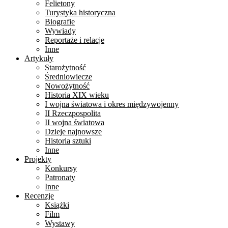
Felietony
Turystyka historyczna
Biografie
Wywiady
Reportaże i relacje
Inne
Artykuły
Starożytność
Średniowiecze
Nowożytność
Historia XIX wieku
I wojna światowa i okres międzywojenny
II Rzeczpospolita
II wojna światowa
Dzieje najnowsze
Historia sztuki
Inne
Projekty
Konkursy
Patronaty
Inne
Recenzje
Książki
Film
Wystawy