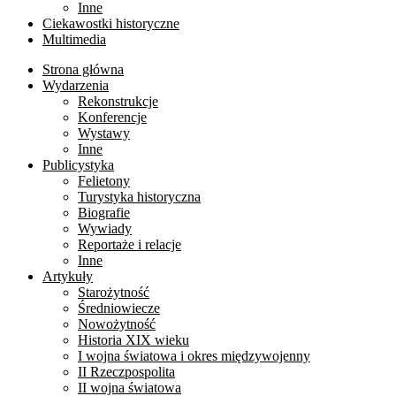
Inne
Ciekawostki historyczne
Multimedia
Strona główna
Wydarzenia
Rekonstrukcje
Konferencje
Wystawy
Inne
Publicystyka
Felietony
Turystyka historyczna
Biografie
Wywiady
Reportaże i relacje
Inne
Artykuły
Starożytność
Średniowiecze
Nowożytność
Historia XIX wieku
I wojna światowa i okres międzywojenny
II Rzeczpospolita
II wojna światowa