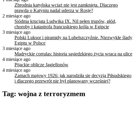
Zbrodnia katyńska wciąż nie jest zamknięta. Dlaczego
prawda o Katyniu nadal uderza w Rosję?
2 miesiące ago
Siódma krucjata Ludwika IX. Nil pełen trupów, głód,
choroby i katastrofa francuskiego króla w Egipcie
3 miesiące ago
Polski Luksor i piramidy na Lubelszczyźnie. Niezwykłe ślady
Egiptu w Polsce
3 miesiące ago
Madryckie corralas: historia sąsiedzkiego życia wraca na ulice
4 miesiące ago
Pijackie oblicze Jagiellonów
4 miesiące ago
Zamach majowy 1926: jak narodziła się decyzja Piłsudskiego
i dlaczego przewrót nie był planowany wcześniej?
Tag:
wojna z terroryzmem