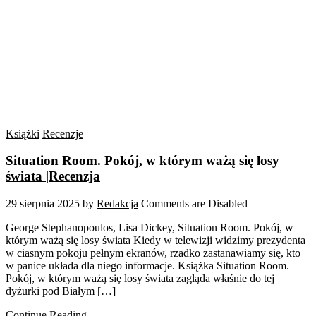
Książki
Recenzje
Situation Room. Pokój, w którym ważą się losy
świata |Recenzja
29 sierpnia 2025
by
Redakcja
Comments are Disabled
George Stephanopoulos, Lisa Dickey, Situation Room. Pokój, w
którym ważą się losy świata Kiedy w telewizji widzimy prezydenta
w ciasnym pokoju pełnym ekranów, rzadko zastanawiamy się, kto
w panice układa dla niego informacje. Książka Situation Room.
Pokój, w którym ważą się losy świata zagląda właśnie do tej
dyżurki pod Białym […]
Continue Reading →