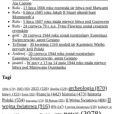
Ala Capone
Rafa
-
13 lipca 1666 roku rozegrała się bitwa pod Mątwami
Rafa
-
6 lipca 1685 roku Jakub II Stuart stłumił bunt
Mommonth’a
Rafa
-
5 lipca 1607 roku miała miejsce bitwa pod Guzowem
Rafa
-
24 czerwca 79 r. n.e. Tytus Flawiusz został cesarzem
rzymskim
gość
-
20 czerwca 1944 roku został rozstrzelany Eugeniusz
Świerczewski, agent Gestapo
ToTemat
-
30 kwietnia 1310 urodził się Kazimierz Wielki,
przyszły król Polski
Andrzej
-
20 czerwca 1944 roku został rozstrzelany
Eugeniusz Świerczewski, agent Gestapo
jasam1
-
W nocy z 13 na 14 maja 1944 roku miała miejsce
bitwa pod Murowaną Oszmianką
Tagi
archeologia
(870)
2025
(326)
Anglia
(229)
1944
(179)
1945
(193)
historia
Francja
(442)
historia
(473)
bitwy
(355)
Egipt
(202)
II
Polski
(554)
II Wojna Światowa
(406)
III Rzesza
(201)
hiszpania
(179)
wojna światowa
(916)
IPN
(247)
kobiety w
I wojna światowa
(230)
news
(3078)