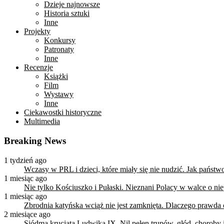
Dzieje najnowsze
Historia sztuki
Inne
Projekty
Konkursy
Patronaty
Inne
Recenzje
Książki
Film
Wystawy
Inne
Ciekawostki historyczne
Multimedia
Breaking News
1 tydzień ago
Wczasy w PRL i dzieci, które miały się nie nudzić. Jak państ
1 miesiąc ago
Nie tylko Kościuszko i Pułaski. Nieznani Polacy w walce o n
1 miesiąc ago
Zbrodnia katyńska wciąż nie jest zamknięta. Dlaczego prawda
2 miesiące ago
Siódma krucjata Ludwika IX. Nil pełen trupów, głód, choroby i