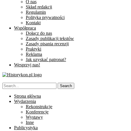
O nas
Skład redakcji
Regulamin
Polityka prywatności
Kontakt
Współpraca
Dołącz do nas
Zasady publikacji tekstów
Zasady pisania recenzji
Praktyki
Reklama
Jak uzyskać patronat?
Wesprzyj nas!
Strona główna
Wydarzenia
Rekonstrukcje
Konferencje
Wystawy
Inne
Publicystyka