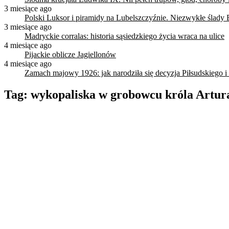
3 miesiące ago
Polski Luksor i piramidy na Lubelszczyźnie. Niezwykłe ślady 
3 miesiące ago
Madryckie corralas: historia sąsiedzkiego życia wraca na ulice
4 miesiące ago
Pijackie oblicze Jagiellonów
4 miesiące ago
Zamach majowy 1926: jak narodziła się decyzja Piłsudskiego i
Tag:
wykopaliska w grobowcu króla Artur