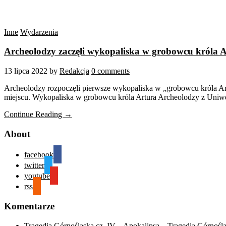
Inne
Wydarzenia
Archeolodzy zaczęli wykopaliska w grobowcu króla 
13 lipca 2022
by
Redakcja
0 comments
Archeolodzy rozpoczęli pierwsze wykopaliska w „grobowcu króla Ar
miejscu. Wykopaliska w grobowcu króla Artura Archeolodzy z Uniwer
Continue Reading →
About
facebook
twitter
youtube
rss
Komentarze
Tragedia Górnośląska cz. IV – Apokalipsa – Tragedia Górnośl