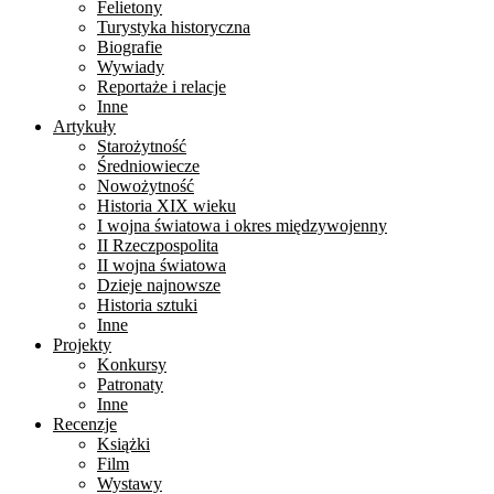
Felietony
Turystyka historyczna
Biografie
Wywiady
Reportaże i relacje
Inne
Artykuły
Starożytność
Średniowiecze
Nowożytność
Historia XIX wieku
I wojna światowa i okres międzywojenny
II Rzeczpospolita
II wojna światowa
Dzieje najnowsze
Historia sztuki
Inne
Projekty
Konkursy
Patronaty
Inne
Recenzje
Książki
Film
Wystawy