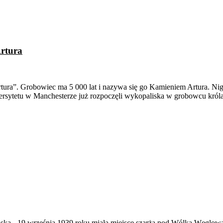
Artura
tura”. Grobowiec ma 5 000 lat i nazywa się go Kamieniem Artura. N
sytetu w Manchesterze już rozpoczęli wykopaliska w grobowcu króla 
ąska
-
19 września 1939 roku miała miejsce szarża pod Wólką Węglow