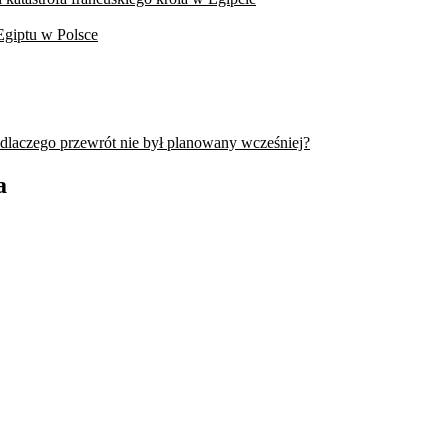
Egiptu w Polsce
 dlaczego przewrót nie był planowany wcześniej?
a