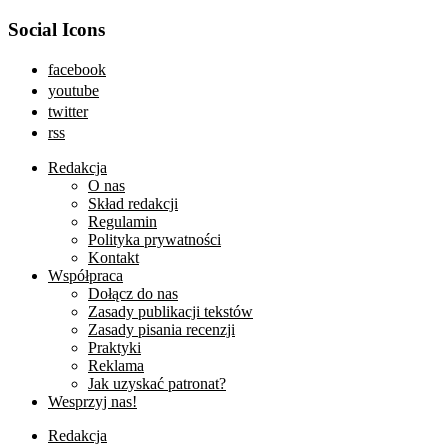
Social Icons
facebook
youtube
twitter
rss
Redakcja
O nas
Skład redakcji
Regulamin
Polityka prywatności
Kontakt
Współpraca
Dołącz do nas
Zasady publikacji tekstów
Zasady pisania recenzji
Praktyki
Reklama
Jak uzyskać patronat?
Wesprzyj nas!
Redakcja