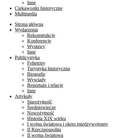
Inne
Ciekawostki historyczne
Multimedia
Strona główna
Wydarzenia
Rekonstrukcje
Konferencje
Wystawy
Inne
Publicystyka
Felietony
Turystyka historyczna
Biografie
Wywiady
Reportaże i relacje
Inne
Artykuły
Starożytność
Średniowiecze
Nowożytność
Historia XIX wieku
I wojna światowa i okres międzywojenny
II Rzeczpospolita
II wojna światowa