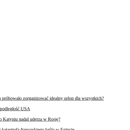
wo próbowało zorganizować idealny urlop dla wszystkich?
iepodległość USA
 o Katyniu nadal uderza w Rosję?
 katastrofa francuskiego króla w Egipcie