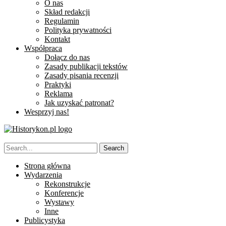
O nas
Skład redakcji
Regulamin
Polityka prywatności
Kontakt
Współpraca
Dołącz do nas
Zasady publikacji tekstów
Zasady pisania recenzji
Praktyki
Reklama
Jak uzyskać patronat?
Wesprzyj nas!
Strona główna
Wydarzenia
Rekonstrukcje
Konferencje
Wystawy
Inne
Publicystyka