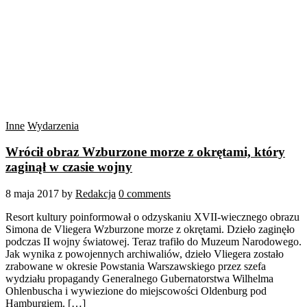
Inne
Wydarzenia
Wrócił obraz Wzburzone morze z okrętami, który
zaginął w czasie wojny
8 maja 2017
by
Redakcja
0 comments
Resort kultury poinformował o odzyskaniu XVII-wiecznego obrazu
Simona de Vliegera Wzburzone morze z okrętami. Dzieło zaginęło
podczas II wojny światowej. Teraz trafiło do Muzeum Narodowego.
Jak wynika z powojennych archiwaliów, dzieło Vliegera zostało
zrabowane w okresie Powstania Warszawskiego przez szefa
wydziału propagandy Generalnego Gubernatorstwa Wilhelma
Ohlenbuscha i wywiezione do miejscowości Oldenburg pod
Hamburgiem. […]