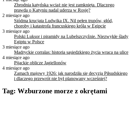
Zbrodnia katyńska wciąż nie jest zamknięta. Dlaczego
prawda o Katyniu nadal uderza w Rosję?
2 miesiące ago
Siódma krucjata Ludwika IX. Nil pełen trupów, głód,
choroby i katastrofa francuskiego króla w Egipcie
3 miesiące ago
Polski Luksor i piramidy na Lubelszczyźnie. Niezwykłe ślady
Egiptu w Polsce
3 miesiące ago
Madryckie corralas: historia sąsiedzkiego życia wraca na ulice
4 miesiące ago
Pijackie oblicze Jagiellonów
4 miesiące ago
Zamach majowy 1926: jak narodziła się decyzja Piłsudskiego
i dlaczego przewrót nie był planowany wcześniej?
Tag:
Wzburzone morze z okrętami