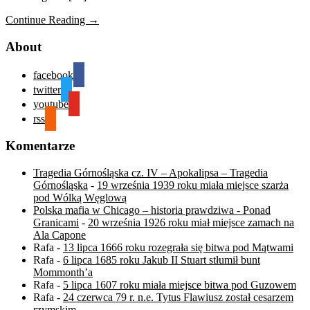
Continue Reading →
About
facebook
twitter
youtube
rss
Komentarze
Tragedia Górnośląska cz. IV – Apokalipsa – Tragedia
Górnośląska
-
19 września 1939 roku miała miejsce szarża
pod Wólką Węglową
Polska mafia w Chicago – historia prawdziwa - Ponad
Granicami
-
20 września 1926 roku miał miejsce zamach na
Ala Capone
Rafa
-
13 lipca 1666 roku rozegrała się bitwa pod Mątwami
Rafa
-
6 lipca 1685 roku Jakub II Stuart stłumił bunt
Mommonth’a
Rafa
-
5 lipca 1607 roku miała miejsce bitwa pod Guzowem
Rafa
-
24 czerwca 79 r. n.e. Tytus Flawiusz został cesarzem
rzymskim