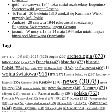
gość
-
20 czerwca 1944 roku został rozstrzelany Eugeniusz
Świerczewski, agent Gestapo
ToTemat
-
30 kwietnia 1310 urodził się Kazimierz Wielki,
przyszły król Polski
Andrzej
-
20 czerwca 1944 roku został rozstrzelany
Eugeniusz Świerczewski, agent Gestapo
jasam1
-
W nocy z 13 na 14 maja 1944 roku miała miejsce
bitwa pod Murowaną Oszmianką
Tagi
archeologia
(870)
2025
(326)
Anglia
(229)
1944
(179)
1945
(193)
historia
Francja
(442)
historia
(473)
bitwy
(355)
Egipt
(202)
II
Polski
(554)
II Wojna Światowa
(406)
III Rzesza
(201)
hiszpania
(179)
wojna światowa
(916)
IPN
(247)
kobiety w
I wojna światowa
(230)
news
(3078)
Kraków
(370)
historii
(255)
news
Konkurs
(180)
Niemcy
(471)
news światowy
(346)
krajowy
(284)
news ze świata
(188)
polska
(763)
Patronat medialny
(294)
odkrycie
(213)
Patronat
(170)
Rosja
(312)
PRL
(264)
Powstanie Warszawskie
(192)
Poznań
(179)
Rzeczpospolita
Warszawa
Rzym
(243)
Ukraina
(207)
USA
(230)
(180)
Stany zjednoczone
(199)
(434)
XIX wiek
(294)
Wielka Brytania
(268)
Włochy
(196)
XVI wiek
(179)