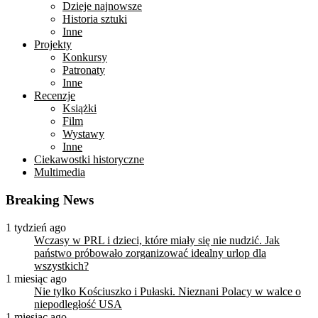
Dzieje najnowsze
Historia sztuki
Inne
Projekty
Konkursy
Patronaty
Inne
Recenzje
Książki
Film
Wystawy
Inne
Ciekawostki historyczne
Multimedia
Breaking News
1 tydzień ago
Wczasy w PRL i dzieci, które miały się nie nudzić. Jak
państwo próbowało zorganizować idealny urlop dla
wszystkich?
1 miesiąc ago
Nie tylko Kościuszko i Pułaski. Nieznani Polacy w walce o
niepodległość USA
1 miesiąc ago