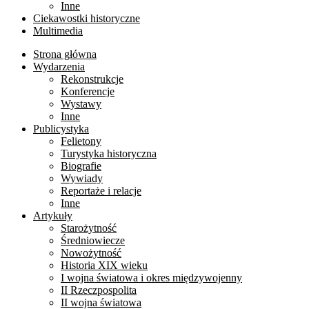
Inne
Ciekawostki historyczne
Multimedia
Strona główna
Wydarzenia
Rekonstrukcje
Konferencje
Wystawy
Inne
Publicystyka
Felietony
Turystyka historyczna
Biografie
Wywiady
Reportaże i relacje
Inne
Artykuły
Starożytność
Średniowiecze
Nowożytność
Historia XIX wieku
I wojna światowa i okres międzywojenny
II Rzeczpospolita
II wojna światowa