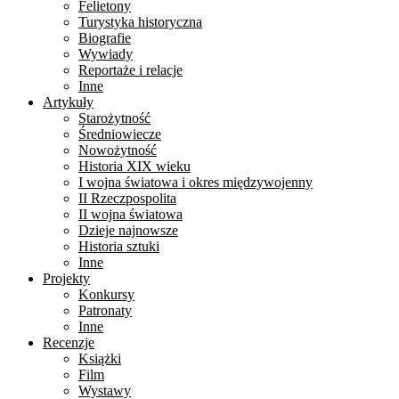
Felietony
Turystyka historyczna
Biografie
Wywiady
Reportaże i relacje
Inne
Artykuły
Starożytność
Średniowiecze
Nowożytność
Historia XIX wieku
I wojna światowa i okres międzywojenny
II Rzeczpospolita
II wojna światowa
Dzieje najnowsze
Historia sztuki
Inne
Projekty
Konkursy
Patronaty
Inne
Recenzje
Książki
Film
Wystawy