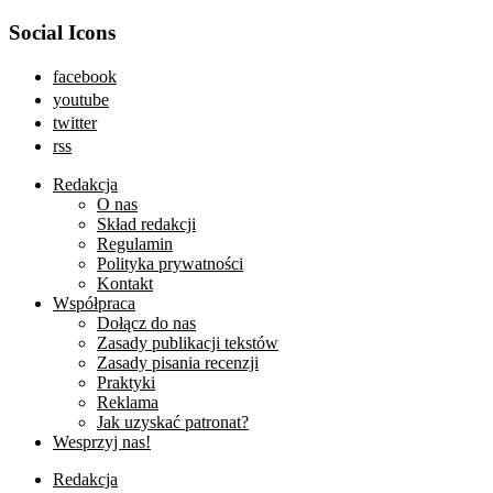
Social Icons
facebook
youtube
twitter
rss
Redakcja
O nas
Skład redakcji
Regulamin
Polityka prywatności
Kontakt
Współpraca
Dołącz do nas
Zasady publikacji tekstów
Zasady pisania recenzji
Praktyki
Reklama
Jak uzyskać patronat?
Wesprzyj nas!
Redakcja