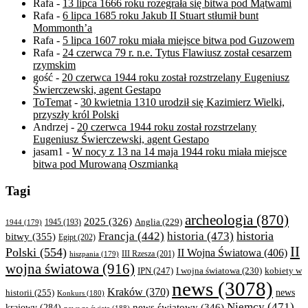
Rafa
-
13 lipca 1666 roku rozegrała się bitwa pod Mątwami
Rafa
-
6 lipca 1685 roku Jakub II Stuart stłumił bunt
Mommonth’a
Rafa
-
5 lipca 1607 roku miała miejsce bitwa pod Guzowem
Rafa
-
24 czerwca 79 r. n.e. Tytus Flawiusz został cesarzem
rzymskim
gość
-
20 czerwca 1944 roku został rozstrzelany Eugeniusz
Świerczewski, agent Gestapo
ToTemat
-
30 kwietnia 1310 urodził się Kazimierz Wielki,
przyszły król Polski
Andrzej
-
20 czerwca 1944 roku został rozstrzelany
Eugeniusz Świerczewski, agent Gestapo
jasam1
-
W nocy z 13 na 14 maja 1944 roku miała miejsce
bitwa pod Murowaną Oszmianką
Tagi
archeologia
(870)
2025
(326)
Anglia
(229)
1944
(179)
1945
(193)
historia
Francja
(442)
historia
(473)
bitwy
(355)
Egipt
(202)
II
Polski
(554)
II Wojna Światowa
(406)
III Rzesza
(201)
hiszpania
(179)
wojna światowa
(916)
IPN
(247)
kobiety w
I wojna światowa
(230)
news
(3078)
Kraków
(370)
historii
(255)
news
Konkurs
(180)
Niemcy
(471)
news światowy
(346)
krajowy
(284)
news ze świata
(188)