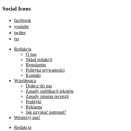
Social Icons
facebook
youtube
twitter
rss
Redakcja
O nas
Skład redakcji
Regulamin
Polityka prywatności
Kontakt
Współpraca
Dołącz do nas
Zasady publikacji tekstów
Zasady pisania recenzji
Praktyki
Reklama
Jak uzyskać patronat?
Wesprzyj nas!
Redakcja