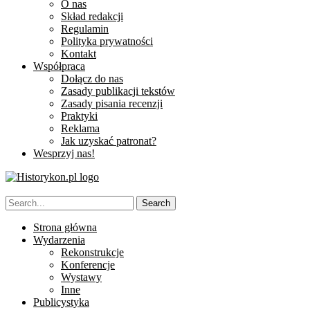
O nas
Skład redakcji
Regulamin
Polityka prywatności
Kontakt
Współpraca
Dołącz do nas
Zasady publikacji tekstów
Zasady pisania recenzji
Praktyki
Reklama
Jak uzyskać patronat?
Wesprzyj nas!
Strona główna
Wydarzenia
Rekonstrukcje
Konferencje
Wystawy
Inne
Publicystyka