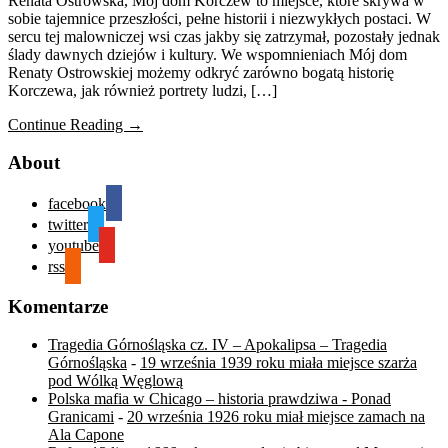
Renata Ostrowska, Mój dom Korczew to miejsce, które skrywa w
sobie tajemnice przeszłości, pełne historii i niezwykłych postaci. W
sercu tej malowniczej wsi czas jakby się zatrzymał, pozostały jednak
ślady dawnych dziejów i kultury. We wspomnieniach Mój dom
Renaty Ostrowskiej możemy odkryć zarówno bogatą historię
Korczewa, jak również portrety ludzi, […]
Continue Reading →
About
facebook
twitter
youtube
rss
Komentarze
Tragedia Górnośląska cz. IV – Apokalipsa – Tragedia
Górnośląska
-
19 września 1939 roku miała miejsce szarża
pod Wólką Węglową
Polska mafia w Chicago – historia prawdziwa - Ponad
Granicami
-
20 września 1926 roku miał miejsce zamach na
Ala Capone