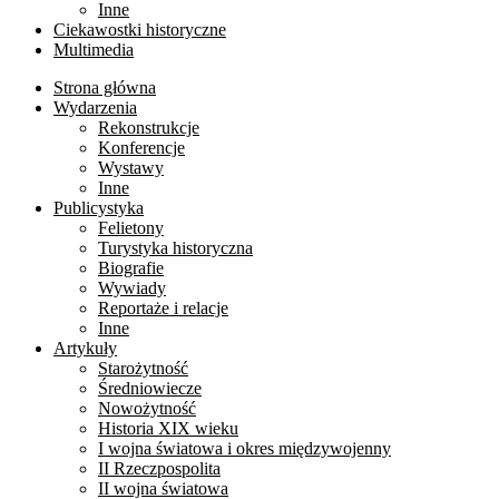
Inne
Ciekawostki historyczne
Multimedia
Strona główna
Wydarzenia
Rekonstrukcje
Konferencje
Wystawy
Inne
Publicystyka
Felietony
Turystyka historyczna
Biografie
Wywiady
Reportaże i relacje
Inne
Artykuły
Starożytność
Średniowiecze
Nowożytność
Historia XIX wieku
I wojna światowa i okres międzywojenny
II Rzeczpospolita
II wojna światowa