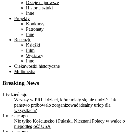
Dzieje najnowsze
Historia sztuki
Inne
Projekty
Konkursy
Patronaty
Inne
Recenzje
Książki
Film
Wystawy
Inne
Ciekawostki historyczne
Multimedia
Breaking News
1 tydzień ago
Wczasy w PRL i dzieci, które miały się nie nudzić. Jak
państwo próbowało zorganizować idealny urlop dla
wszystkich?
1 miesiąc ago
Nie tylko Kościuszko i Pułaski. Nieznani Polacy w walce o
niepodległość USA
1 miesiąc ago