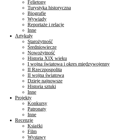
Felietony
Turystyka historyczna
Biografie
Wywiady
Reportaże i relacje
Inne
Artykuły
Starożytność
Średniowiecze
Nowożytność
Historia XIX wieku
I wojna światowa i okres międzywojenny
II Rzeczpospolita
II wojna światowa
Dzieje najnowsze
Historia sztuki
Inne
Projekty
Konkursy
Patronaty
Inne
Recenzje
Książki
Film
Wystawy