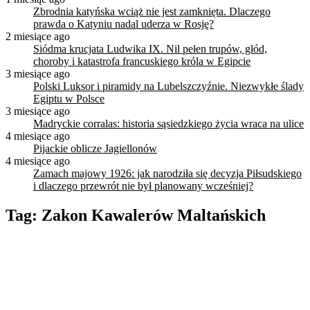
Zbrodnia katyńska wciąż nie jest zamknięta. Dlaczego
prawda o Katyniu nadal uderza w Rosję?
2 miesiące ago
Siódma krucjata Ludwika IX. Nil pełen trupów, głód,
choroby i katastrofa francuskiego króla w Egipcie
3 miesiące ago
Polski Luksor i piramidy na Lubelszczyźnie. Niezwykłe ślady
Egiptu w Polsce
3 miesiące ago
Madryckie corralas: historia sąsiedzkiego życia wraca na ulice
4 miesiące ago
Pijackie oblicze Jagiellonów
4 miesiące ago
Zamach majowy 1926: jak narodziła się decyzja Piłsudskiego
i dlaczego przewrót nie był planowany wcześniej?
Tag:
Zakon Kawalerów Maltańskich