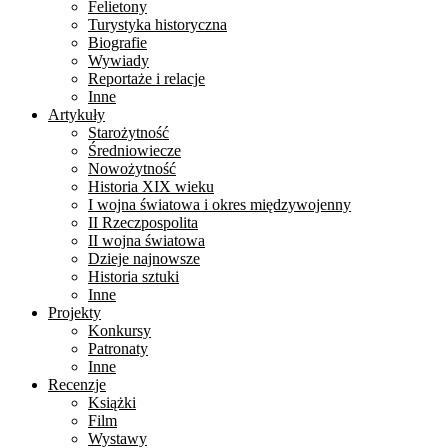
Felietony
Turystyka historyczna
Biografie
Wywiady
Reportaże i relacje
Inne
Artykuły
Starożytność
Średniowiecze
Nowożytność
Historia XIX wieku
I wojna światowa i okres międzywojenny
II Rzeczpospolita
II wojna światowa
Dzieje najnowsze
Historia sztuki
Inne
Projekty
Konkursy
Patronaty
Inne
Recenzje
Książki
Film
Wystawy