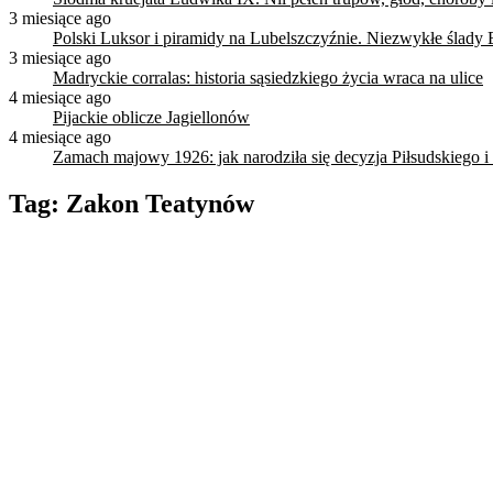
3 miesiące ago
Polski Luksor i piramidy na Lubelszczyźnie. Niezwykłe ślady 
3 miesiące ago
Madryckie corralas: historia sąsiedzkiego życia wraca na ulice
4 miesiące ago
Pijackie oblicze Jagiellonów
4 miesiące ago
Zamach majowy 1926: jak narodziła się decyzja Piłsudskiego i
Tag:
Zakon Teatynów