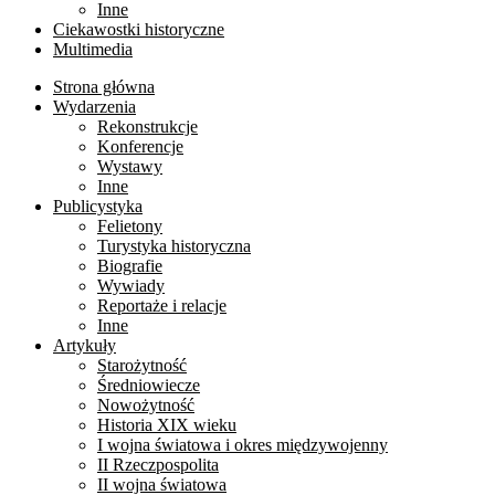
Inne
Ciekawostki historyczne
Multimedia
Strona główna
Wydarzenia
Rekonstrukcje
Konferencje
Wystawy
Inne
Publicystyka
Felietony
Turystyka historyczna
Biografie
Wywiady
Reportaże i relacje
Inne
Artykuły
Starożytność
Średniowiecze
Nowożytność
Historia XIX wieku
I wojna światowa i okres międzywojenny
II Rzeczpospolita
II wojna światowa