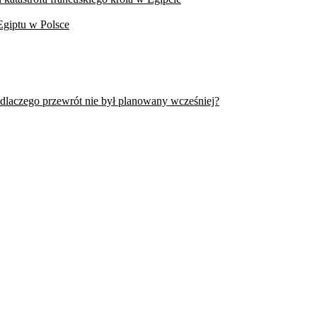
Egiptu w Polsce
 dlaczego przewrót nie był planowany wcześniej?