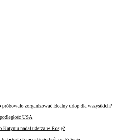
wo próbowało zorganizować idealny urlop dla wszystkich?
iepodległość USA
 o Katyniu nadal uderza w Rosję?
 katastrofa francuskiego króla w Egipcie