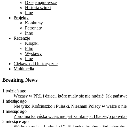
Dzieje najnowsze
Historia sztuki
Inne
Projekty
Konkursy
Patronaty
Inne
Recenzje
Książki
Film
Wystawy
Inne
Ciekawostki historyczne
Multimedia
Breaking News
1 tydzień ago
Wczasy w PRL i dzieci, które miały się nie nudzić. Jak państ
1 miesiąc ago
Nie tylko Kościuszko i Pułaski. Nieznani Polacy w walce o n
1 miesiąc ago
Zbrodnia katyńska wciąż nie jest zamknięta. Dlaczego prawda
2 miesiące ago
Siódma krucjata Ludwika IX. Nil pełen trupów, głód, choroby i