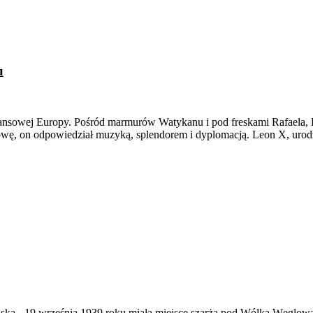
u
nesansowej Europy. Pośród marmurów Watykanu i pod freskami Rafaela, 
owę, on odpowiedział muzyką, splendorem i dyplomacją. Leon X, uro
ąska
-
19 września 1939 roku miała miejsce szarża pod Wólką Węglow