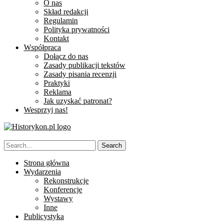
O nas
Skład redakcji
Regulamin
Polityka prywatności
Kontakt
Współpraca
Dołącz do nas
Zasady publikacji tekstów
Zasady pisania recenzji
Praktyki
Reklama
Jak uzyskać patronat?
Wesprzyj nas!
Strona główna
Wydarzenia
Rekonstrukcje
Konferencje
Wystawy
Inne
Publicystyka