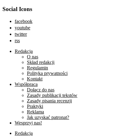
Social Icons
facebook
youtube
twitter
rss
Redakcja
O nas
Skład redakcji
Regulamin
Polityka prywatności
Kontakt
Współpraca
Dołącz do nas
Zasady publikacji tekstów
Zasady pisania recenzji
Praktyki
Reklama
Jak uzyskać patronat?
Wesprzyj nas!
Redakcja