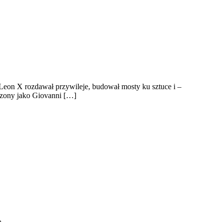
Leon X rozdawał przywileje, budował mosty ku sztuce i –
dzony jako Giovanni […]
ą