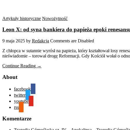
Artykuły historyczne
Nowożytność
Leon X: od syna bankiera do papieża epoki renesans
9 maja 2025
by
Redakcja
Comments are Disabled
Z chłopca w sutannie wyrósł na papieża, który kształtował losy re
nieświadomie – torował drogę Reformacji. Gdy Kościół wołał o odn
Continue Reading →
About
facebook
twitter
youtube
rss
Komentarze
Tragedia Górnośląska cz. IV – Apokalipsa – Tragedia Górnośl