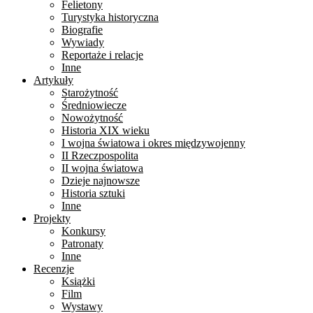
Felietony
Turystyka historyczna
Biografie
Wywiady
Reportaże i relacje
Inne
Artykuły
Starożytność
Średniowiecze
Nowożytność
Historia XIX wieku
I wojna światowa i okres międzywojenny
II Rzeczpospolita
II wojna światowa
Dzieje najnowsze
Historia sztuki
Inne
Projekty
Konkursy
Patronaty
Inne
Recenzje
Książki
Film
Wystawy