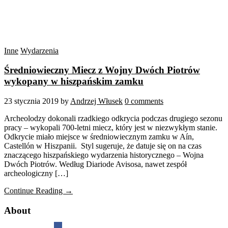
Inne
Wydarzenia
Średniowieczny Miecz z Wojny Dwóch Piotrów
wykopany w hiszpańskim zamku
23 stycznia 2019
by
Andrzej Włusek
0 comments
Archeolodzy dokonali rzadkiego odkrycia podczas drugiego sezonu
pracy – wykopali 700-letni miecz, który jest w niezwykłym stanie.
Odkrycie miało miejsce w średniowiecznym zamku w Aín,
Castellón w Hiszpanii. Styl sugeruje, że datuje się on na czas
znaczącego hiszpańskiego wydarzenia historycznego – Wojna
Dwóch Piotrów. Według Diariode Avisosa, nawet zespół
archeologiczny […]
Continue Reading →
About