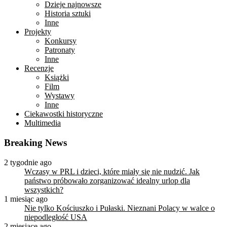
Dzieje najnowsze
Historia sztuki
Inne
Projekty
Konkursy
Patronaty
Inne
Recenzje
Książki
Film
Wystawy
Inne
Ciekawostki historyczne
Multimedia
Breaking News
2 tygodnie ago
Wczasy w PRL i dzieci, które miały się nie nudzić. Jak
państwo próbowało zorganizować idealny urlop dla
wszystkich?
1 miesiąc ago
Nie tylko Kościuszko i Pułaski. Nieznani Polacy w walce o
niepodległość USA
2 miesiące ago