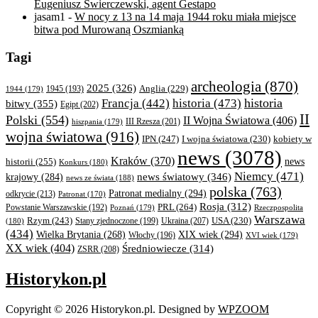
Eugeniusz Świerczewski, agent Gestapo
jasam1
-
W nocy z 13 na 14 maja 1944 roku miała miejsce
bitwa pod Murowaną Oszmianką
Tagi
archeologia
(870)
2025
(326)
Anglia
(229)
1944
(179)
1945
(193)
historia
Francja
(442)
historia
(473)
bitwy
(355)
Egipt
(202)
II
Polski
(554)
II Wojna Światowa
(406)
III Rzesza
(201)
hiszpania
(179)
wojna światowa
(916)
IPN
(247)
kobiety w
I wojna światowa
(230)
news
(3078)
Kraków
(370)
historii
(255)
news
Konkurs
(180)
Niemcy
(471)
news światowy
(346)
krajowy
(284)
news ze świata
(188)
polska
(763)
Patronat medialny
(294)
odkrycie
(213)
Patronat
(170)
Rosja
(312)
PRL
(264)
Powstanie Warszawskie
(192)
Poznań
(179)
Rzeczpospolita
Warszawa
Rzym
(243)
Ukraina
(207)
USA
(230)
(180)
Stany zjednoczone
(199)
(434)
XIX wiek
(294)
Wielka Brytania
(268)
Włochy
(196)
XVI wiek
(179)
XX wiek
(404)
Średniowiecze
(314)
ZSRR
(208)
Historykon.pl
Copyright © 2026 Historykon.pl.
Designed by
WPZOOM