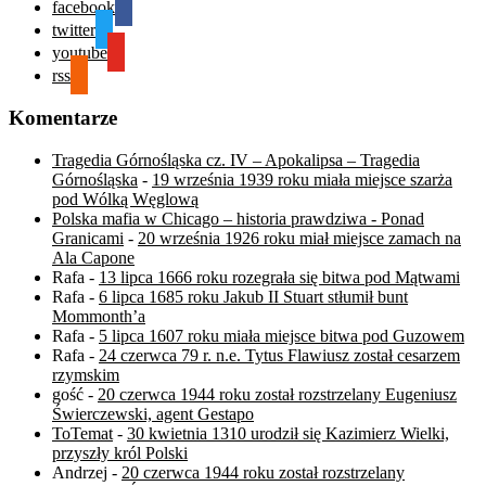
facebook
twitter
youtube
rss
Komentarze
Tragedia Górnośląska cz. IV – Apokalipsa – Tragedia
Górnośląska
-
19 września 1939 roku miała miejsce szarża
pod Wólką Węglową
Polska mafia w Chicago – historia prawdziwa - Ponad
Granicami
-
20 września 1926 roku miał miejsce zamach na
Ala Capone
Rafa
-
13 lipca 1666 roku rozegrała się bitwa pod Mątwami
Rafa
-
6 lipca 1685 roku Jakub II Stuart stłumił bunt
Mommonth’a
Rafa
-
5 lipca 1607 roku miała miejsce bitwa pod Guzowem
Rafa
-
24 czerwca 79 r. n.e. Tytus Flawiusz został cesarzem
rzymskim
gość
-
20 czerwca 1944 roku został rozstrzelany Eugeniusz
Świerczewski, agent Gestapo
ToTemat
-
30 kwietnia 1310 urodził się Kazimierz Wielki,
przyszły król Polski
Andrzej
-
20 czerwca 1944 roku został rozstrzelany