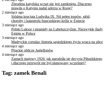
Zbrodnia katyńska wciąż nie jest zamknięta. Dlaczego
prawda o Katyniu nadal uderza w Rosję?
2 miesiące ago
Siódma krucjata Ludwika IX. Nil pełen trupów, głód,
choroby i katastrofa francuskiego króla w Egipcie
3 miesiące ago
Polski Luksor i piramidy na Lubelszczyźnie. Niezwykłe ślady
Egiptu w Polsce
3 miesiące ago
Madryckie corralas: historia sąsiedzkiego życia wraca na ulice
4 miesiące ago
Pijackie oblicze Jagiellonów
4 miesiące ago
Zamach majowy 1926: jak narodziła się decyzja Piłsudskiego
i dlaczego przewrót nie był planowany wcześniej?
Tag:
zamek Benali