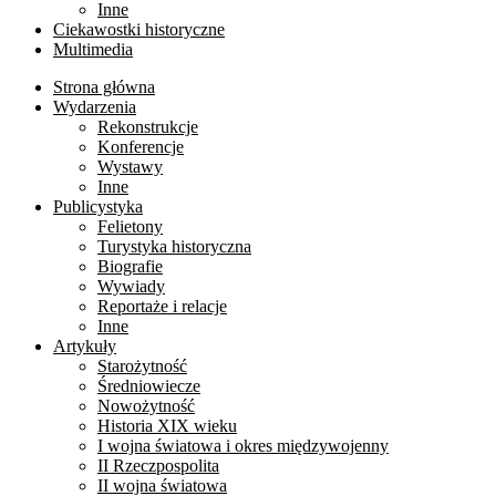
Inne
Ciekawostki historyczne
Multimedia
Strona główna
Wydarzenia
Rekonstrukcje
Konferencje
Wystawy
Inne
Publicystyka
Felietony
Turystyka historyczna
Biografie
Wywiady
Reportaże i relacje
Inne
Artykuły
Starożytność
Średniowiecze
Nowożytność
Historia XIX wieku
I wojna światowa i okres międzywojenny
II Rzeczpospolita
II wojna światowa