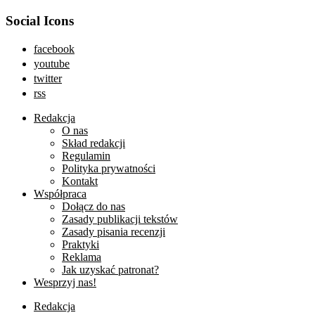
Social Icons
facebook
youtube
twitter
rss
Redakcja
O nas
Skład redakcji
Regulamin
Polityka prywatności
Kontakt
Współpraca
Dołącz do nas
Zasady publikacji tekstów
Zasady pisania recenzji
Praktyki
Reklama
Jak uzyskać patronat?
Wesprzyj nas!
Redakcja