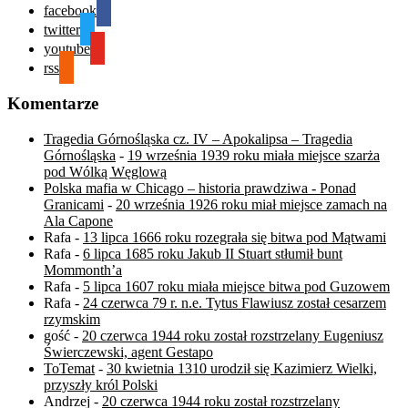
facebook
twitter
youtube
rss
Komentarze
Tragedia Górnośląska cz. IV – Apokalipsa – Tragedia
Górnośląska
-
19 września 1939 roku miała miejsce szarża
pod Wólką Węglową
Polska mafia w Chicago – historia prawdziwa - Ponad
Granicami
-
20 września 1926 roku miał miejsce zamach na
Ala Capone
Rafa
-
13 lipca 1666 roku rozegrała się bitwa pod Mątwami
Rafa
-
6 lipca 1685 roku Jakub II Stuart stłumił bunt
Mommonth’a
Rafa
-
5 lipca 1607 roku miała miejsce bitwa pod Guzowem
Rafa
-
24 czerwca 79 r. n.e. Tytus Flawiusz został cesarzem
rzymskim
gość
-
20 czerwca 1944 roku został rozstrzelany Eugeniusz
Świerczewski, agent Gestapo
ToTemat
-
30 kwietnia 1310 urodził się Kazimierz Wielki,
przyszły król Polski
Andrzej
-
20 czerwca 1944 roku został rozstrzelany