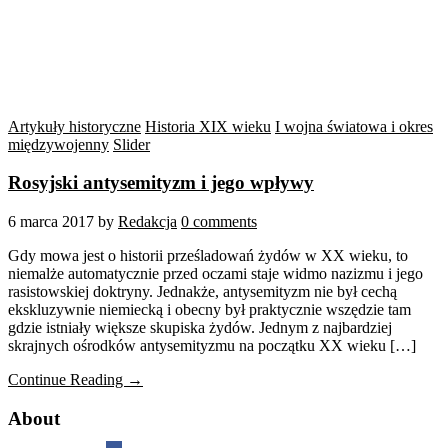
Artykuły historyczne
Historia XIX wieku
I wojna światowa i okres
międzywojenny
Slider
Rosyjski antysemityzm i jego wpływy
6 marca 2017
by
Redakcja
0 comments
Gdy mowa jest o historii prześladowań żydów w XX wieku, to
niemalże automatycznie przed oczami staje widmo nazizmu i jego
rasistowskiej doktryny. Jednakże, antysemityzm nie był cechą
ekskluzywnie niemiecką i obecny był praktycznie wszędzie tam
gdzie istniały większe skupiska żydów. Jednym z najbardziej
skrajnych ośrodków antysemityzmu na początku XX wieku […]
Continue Reading →
About