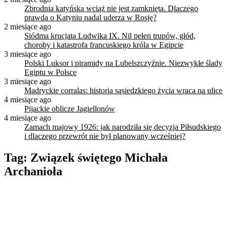
Zbrodnia katyńska wciąż nie jest zamknięta. Dlaczego
prawda o Katyniu nadal uderza w Rosję?
2 miesiące ago
Siódma krucjata Ludwika IX. Nil pełen trupów, głód,
choroby i katastrofa francuskiego króla w Egipcie
3 miesiące ago
Polski Luksor i piramidy na Lubelszczyźnie. Niezwykłe ślady
Egiptu w Polsce
3 miesiące ago
Madryckie corralas: historia sąsiedzkiego życia wraca na ulice
4 miesiące ago
Pijackie oblicze Jagiellonów
4 miesiące ago
Zamach majowy 1926: jak narodziła się decyzja Piłsudskiego
i dlaczego przewrót nie był planowany wcześniej?
Tag:
Związek świętego Michała
Archanioła