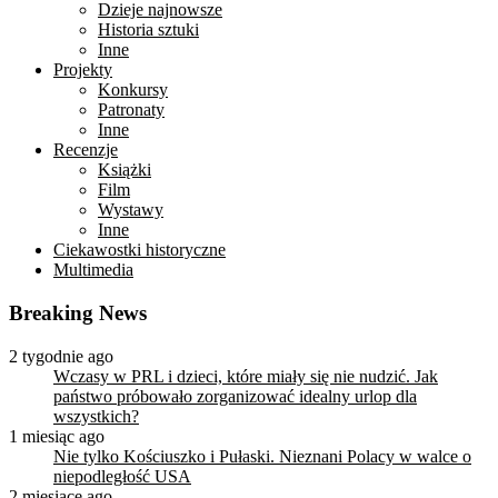
Dzieje najnowsze
Historia sztuki
Inne
Projekty
Konkursy
Patronaty
Inne
Recenzje
Książki
Film
Wystawy
Inne
Ciekawostki historyczne
Multimedia
Breaking News
2 tygodnie ago
Wczasy w PRL i dzieci, które miały się nie nudzić. Jak
państwo próbowało zorganizować idealny urlop dla
wszystkich?
1 miesiąc ago
Nie tylko Kościuszko i Pułaski. Nieznani Polacy w walce o
niepodległość USA
2 miesiące ago