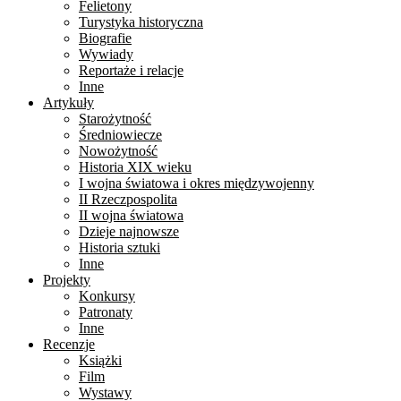
Felietony
Turystyka historyczna
Biografie
Wywiady
Reportaże i relacje
Inne
Artykuły
Starożytność
Średniowiecze
Nowożytność
Historia XIX wieku
I wojna światowa i okres międzywojenny
II Rzeczpospolita
II wojna światowa
Dzieje najnowsze
Historia sztuki
Inne
Projekty
Konkursy
Patronaty
Inne
Recenzje
Książki
Film
Wystawy