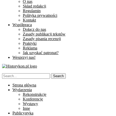
O nas
Skład redakcji
Regulamin
Polityka prywatności
Kontakt
Współpraca
Dołącz do nas
Zasady publikacji tekstów
Zasady pisania recenzji
Praktyki
Reklama
Jak uzyskać patronat?
Wesprzyj nas!
Strona główna
Wydarzenia
Rekonstrukcje
Konferencje
Wystawy
Inne
Publicystyka