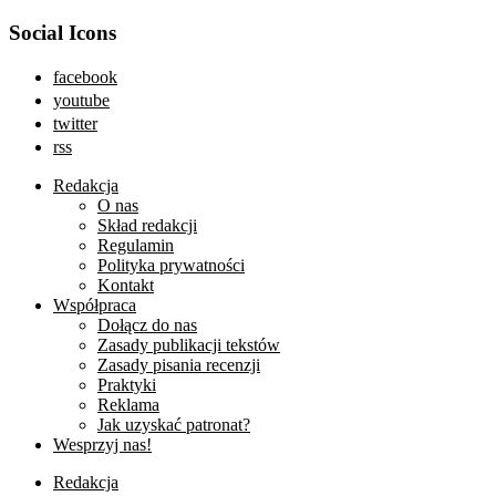
Social Icons
facebook
youtube
twitter
rss
Redakcja
O nas
Skład redakcji
Regulamin
Polityka prywatności
Kontakt
Współpraca
Dołącz do nas
Zasady publikacji tekstów
Zasady pisania recenzji
Praktyki
Reklama
Jak uzyskać patronat?
Wesprzyj nas!
Redakcja