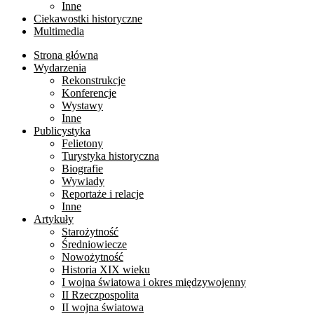
Inne
Ciekawostki historyczne
Multimedia
Strona główna
Wydarzenia
Rekonstrukcje
Konferencje
Wystawy
Inne
Publicystyka
Felietony
Turystyka historyczna
Biografie
Wywiady
Reportaże i relacje
Inne
Artykuły
Starożytność
Średniowiecze
Nowożytność
Historia XIX wieku
I wojna światowa i okres międzywojenny
II Rzeczpospolita
II wojna światowa