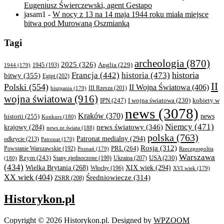
Eugeniusz Świerczewski, agent Gestapo
jasam1
-
W nocy z 13 na 14 maja 1944 roku miała miejsce
bitwa pod Murowaną Oszmianką
Tagi
archeologia
(870)
2025
(326)
Anglia
(229)
1944
(179)
1945
(193)
historia
Francja
(442)
historia
(473)
bitwy
(355)
Egipt
(202)
II
Polski
(554)
II Wojna Światowa
(406)
III Rzesza
(201)
hiszpania
(179)
wojna światowa
(916)
IPN
(247)
kobiety w
I wojna światowa
(230)
news
(3078)
Kraków
(370)
historii
(255)
news
Konkurs
(180)
Niemcy
(471)
news światowy
(346)
krajowy
(284)
news ze świata
(188)
polska
(763)
Patronat medialny
(294)
odkrycie
(213)
Patronat
(170)
Rosja
(312)
PRL
(264)
Powstanie Warszawskie
(192)
Poznań
(179)
Rzeczpospolita
Warszawa
Rzym
(243)
Ukraina
(207)
USA
(230)
(180)
Stany zjednoczone
(199)
(434)
XIX wiek
(294)
Wielka Brytania
(268)
Włochy
(196)
XVI wiek
(179)
XX wiek
(404)
Średniowiecze
(314)
ZSRR
(208)
Historykon.pl
Copyright © 2026 Historykon.pl.
Designed by
WPZOOM