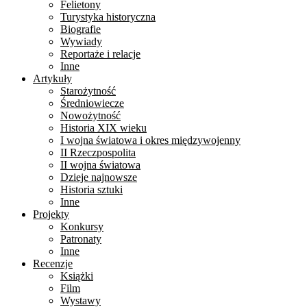
Felietony
Turystyka historyczna
Biografie
Wywiady
Reportaże i relacje
Inne
Artykuły
Starożytność
Średniowiecze
Nowożytność
Historia XIX wieku
I wojna światowa i okres międzywojenny
II Rzeczpospolita
II wojna światowa
Dzieje najnowsze
Historia sztuki
Inne
Projekty
Konkursy
Patronaty
Inne
Recenzje
Książki
Film
Wystawy