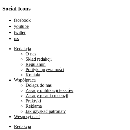
Social Icons
facebook
youtube
twitter
rss
Redakcja
O nas
Skład redakcji
Regulamin
Polityka prywatności
Kontakt
Współpraca
Dołącz do nas
Zasady publikacji tekstów
Zasady pisania recenzji
Praktyki
Reklama
Jak uzyskać patronat?
Wesprzyj nas!
Redakcja