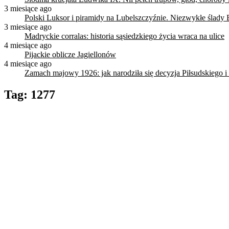
3 miesiące ago
Polski Luksor i piramidy na Lubelszczyźnie. Niezwykłe ślady 
3 miesiące ago
Madryckie corralas: historia sąsiedzkiego życia wraca na ulice
4 miesiące ago
Pijackie oblicze Jagiellonów
4 miesiące ago
Zamach majowy 1926: jak narodziła się decyzja Piłsudskiego i
Tag:
1277