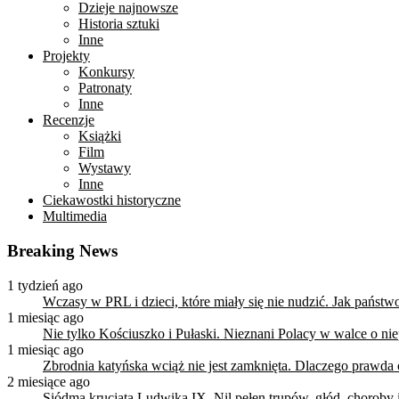
Dzieje najnowsze
Historia sztuki
Inne
Projekty
Konkursy
Patronaty
Inne
Recenzje
Książki
Film
Wystawy
Inne
Ciekawostki historyczne
Multimedia
Breaking News
1 tydzień ago
Wczasy w PRL i dzieci, które miały się nie nudzić. Jak państ
1 miesiąc ago
Nie tylko Kościuszko i Pułaski. Nieznani Polacy w walce o n
1 miesiąc ago
Zbrodnia katyńska wciąż nie jest zamknięta. Dlaczego prawda
2 miesiące ago
Siódma krucjata Ludwika IX. Nil pełen trupów, głód, choroby i