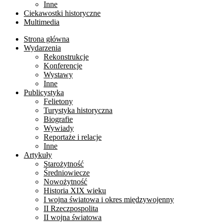
Inne
Ciekawostki historyczne
Multimedia
Strona główna
Wydarzenia
Rekonstrukcje
Konferencje
Wystawy
Inne
Publicystyka
Felietony
Turystyka historyczna
Biografie
Wywiady
Reportaże i relacje
Inne
Artykuły
Starożytność
Średniowiecze
Nowożytność
Historia XIX wieku
I wojna światowa i okres międzywojenny
II Rzeczpospolita
II wojna światowa