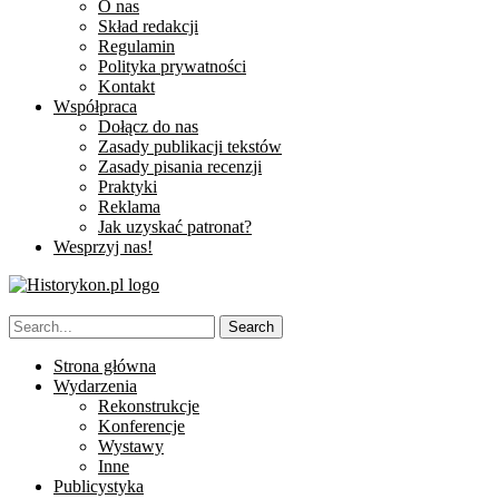
O nas
Skład redakcji
Regulamin
Polityka prywatności
Kontakt
Współpraca
Dołącz do nas
Zasady publikacji tekstów
Zasady pisania recenzji
Praktyki
Reklama
Jak uzyskać patronat?
Wesprzyj nas!
Strona główna
Wydarzenia
Rekonstrukcje
Konferencje
Wystawy
Inne
Publicystyka