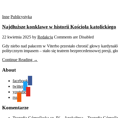
Inne
Publicystyka
Najdłuższe konklawe w historii Kościoła katolickiego
22 kwietnia 2025
by
Redakcja
Comments are Disabled
Gdy niebo nad pałacem w Viterbo przestało chronić głowy kardynałów,
politycznym impasem – stało się teatrem bezprecedensowej presji, gło
Continue Reading →
About
facebook
twitter
youtube
rss
Komentarze
Tragedia Górnośląska cz. IV – Apokalipsa – Tragedia Górnośl