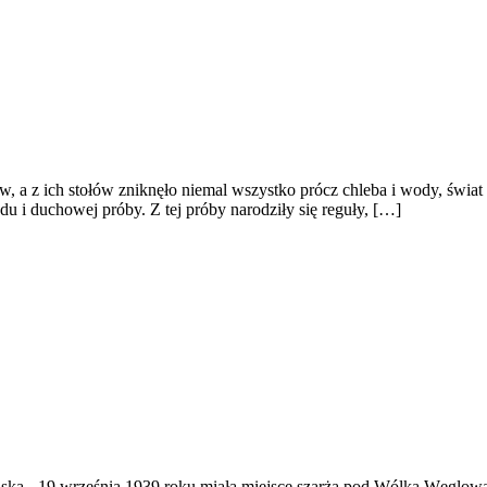
 a z ich stołów zniknęło niemal wszystko prócz chleba i wody, świat p
du i duchowej próby. Z tej próby narodziły się reguły, […]
ąska
-
19 września 1939 roku miała miejsce szarża pod Wólką Węglow