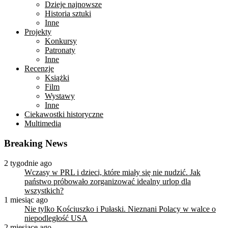
Dzieje najnowsze
Historia sztuki
Inne
Projekty
Konkursy
Patronaty
Inne
Recenzje
Książki
Film
Wystawy
Inne
Ciekawostki historyczne
Multimedia
Breaking News
2 tygodnie ago
Wczasy w PRL i dzieci, które miały się nie nudzić. Jak
państwo próbowało zorganizować idealny urlop dla
wszystkich?
1 miesiąc ago
Nie tylko Kościuszko i Pułaski. Nieznani Polacy w walce o
niepodległość USA
2 miesiące ago