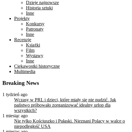
Dzieje najnowsze
Historia sztuki
Inne
Projekty
Konkursy
Patronaty
Inne
Recenzje
Książki
Film
Wystawy
Inne
Ciekawostki historyczne
Multimedia
Breaking News
1 tydzień ago
Wczasy w PRL i dzieci, które miały się nie nudzić. Jak
państwo próbowało zorganizować idealny urlop dla
wszystkich?
1 miesiąc ago
Nie tylko Kościuszko i Pułaski. Nieznani Polacy w walce o
niepodległość USA
1 miesiąc ago