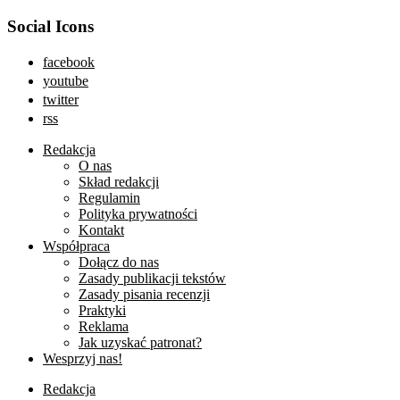
Social Icons
facebook
youtube
twitter
rss
Redakcja
O nas
Skład redakcji
Regulamin
Polityka prywatności
Kontakt
Współpraca
Dołącz do nas
Zasady publikacji tekstów
Zasady pisania recenzji
Praktyki
Reklama
Jak uzyskać patronat?
Wesprzyj nas!
Redakcja