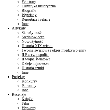
Felietony
Turystyka historyczna
Biografie
Wywiady
Reportaże i relacje
Inne
Artykuły
Starożytność
Średniowiecze
Nowożytność
Historia XIX wieku
I wojna światowa i okres międzywojenny
II Rzeczpospolita
II wojna światowa
Dzieje najnowsze
Historia sztuki
Inne
Projekty
Konkursy
Patronaty
Inne
Recenzje
Książki
Film
Wystawy