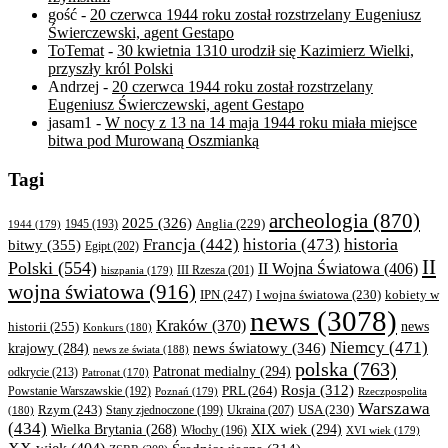
gość
-
20 czerwca 1944 roku został rozstrzelany Eugeniusz
Świerczewski, agent Gestapo
ToTemat
-
30 kwietnia 1310 urodził się Kazimierz Wielki,
przyszły król Polski
Andrzej
-
20 czerwca 1944 roku został rozstrzelany
Eugeniusz Świerczewski, agent Gestapo
jasam1
-
W nocy z 13 na 14 maja 1944 roku miała miejsce
bitwa pod Murowaną Oszmianką
Tagi
archeologia
(870)
2025
(326)
Anglia
(229)
1944
(179)
1945
(193)
historia
Francja
(442)
historia
(473)
bitwy
(355)
Egipt
(202)
II
Polski
(554)
II Wojna Światowa
(406)
III Rzesza
(201)
hiszpania
(179)
wojna światowa
(916)
IPN
(247)
kobiety w
I wojna światowa
(230)
news
(3078)
Kraków
(370)
historii
(255)
news
Konkurs
(180)
Niemcy
(471)
news światowy
(346)
krajowy
(284)
news ze świata
(188)
polska
(763)
Patronat medialny
(294)
odkrycie
(213)
Patronat
(170)
Rosja
(312)
PRL
(264)
Powstanie Warszawskie
(192)
Poznań
(179)
Rzeczpospolita
Warszawa
Rzym
(243)
Ukraina
(207)
USA
(230)
(180)
Stany zjednoczone
(199)
(434)
XIX wiek
(294)
Wielka Brytania
(268)
Włochy
(196)
XVI wiek
(179)