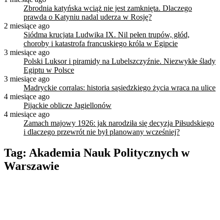
Zbrodnia katyńska wciąż nie jest zamknięta. Dlaczego
prawda o Katyniu nadal uderza w Rosję?
2 miesiące ago
Siódma krucjata Ludwika IX. Nil pełen trupów, głód,
choroby i katastrofa francuskiego króla w Egipcie
3 miesiące ago
Polski Luksor i piramidy na Lubelszczyźnie. Niezwykłe ślady
Egiptu w Polsce
3 miesiące ago
Madryckie corralas: historia sąsiedzkiego życia wraca na ulice
4 miesiące ago
Pijackie oblicze Jagiellonów
4 miesiące ago
Zamach majowy 1926: jak narodziła się decyzja Piłsudskiego
i dlaczego przewrót nie był planowany wcześniej?
Tag:
Akademia Nauk Politycznych w
Warszawie