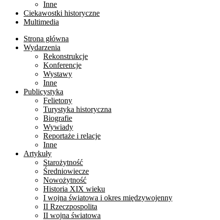
Inne
Ciekawostki historyczne
Multimedia
Strona główna
Wydarzenia
Rekonstrukcje
Konferencje
Wystawy
Inne
Publicystyka
Felietony
Turystyka historyczna
Biografie
Wywiady
Reportaże i relacje
Inne
Artykuły
Starożytność
Średniowiecze
Nowożytność
Historia XIX wieku
I wojna światowa i okres międzywojenny
II Rzeczpospolita
II wojna światowa