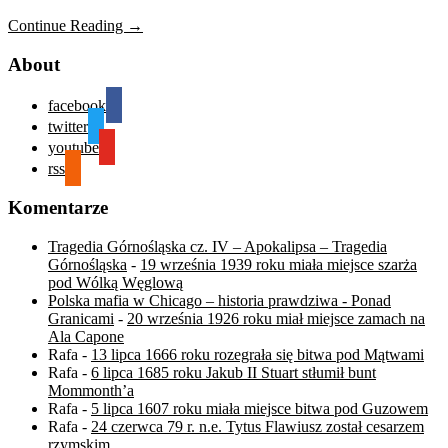
Continue Reading →
About
facebook
twitter
youtube
rss
Komentarze
Tragedia Górnośląska cz. IV – Apokalipsa – Tragedia
Górnośląska
-
19 września 1939 roku miała miejsce szarża
pod Wólką Węglową
Polska mafia w Chicago – historia prawdziwa - Ponad
Granicami
-
20 września 1926 roku miał miejsce zamach na
Ala Capone
Rafa
-
13 lipca 1666 roku rozegrała się bitwa pod Mątwami
Rafa
-
6 lipca 1685 roku Jakub II Stuart stłumił bunt
Mommonth’a
Rafa
-
5 lipca 1607 roku miała miejsce bitwa pod Guzowem
Rafa
-
24 czerwca 79 r. n.e. Tytus Flawiusz został cesarzem
rzymskim