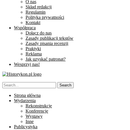
O nas
Skład redakcji
Regulamin
Polityka prywatności
Kontakt
Współpraca
Dołącz do nas
Zasady publikacji tekstów
Zasady pisania recenzji
Praktyki
Reklama
Jak uzyskać patronat?
Wesprzyj nas!
Strona główna
Wydarzenia
Rekonstrukcje
Konferencje
Wystawy
Inne
Publicystyka