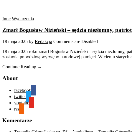
Inne
Wydarzenia
Zmarł Bogusław Nizieński – sędzia niezłomny, patriota
18 maja 2025
by
Redakcja
Comments are Disabled
18 maja 2025 roku zmarł Bogusław Nizieński – sędzia niezłomny, patri
zostawia prawdziwą wyrwę w narodowej pamięci. W cieniu starych d
Continue Reading →
About
facebook
twitter
youtube
rss
Komentarze
Tragedia Górnośląska cz. IV – Apokalipsa – Tragedia Górnośl