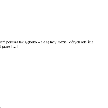
rć porusza tak głęboko – ale są tacy ludzie, których odejście
i przez […]
ą