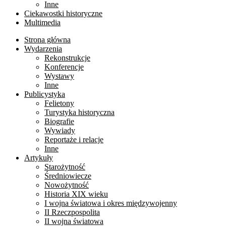
Inne
Ciekawostki historyczne
Multimedia
Strona główna
Wydarzenia
Rekonstrukcje
Konferencje
Wystawy
Inne
Publicystyka
Felietony
Turystyka historyczna
Biografie
Wywiady
Reportaże i relacje
Inne
Artykuły
Starożytność
Średniowiecze
Nowożytność
Historia XIX wieku
I wojna światowa i okres międzywojenny
II Rzeczpospolita
II wojna światowa