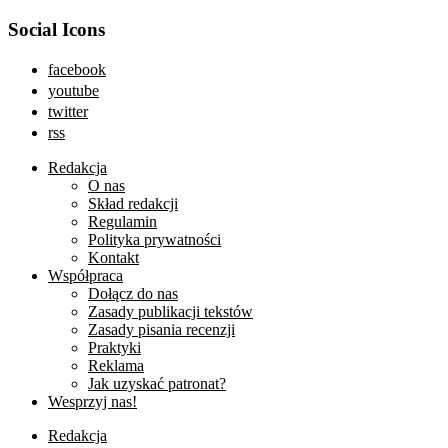
Social Icons
facebook
youtube
twitter
rss
Redakcja
O nas
Skład redakcji
Regulamin
Polityka prywatności
Kontakt
Współpraca
Dołącz do nas
Zasady publikacji tekstów
Zasady pisania recenzji
Praktyki
Reklama
Jak uzyskać patronat?
Wesprzyj nas!
Redakcja