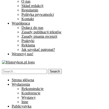
O nas
Skład redakcji
Regulamin
Polityka prywatności
Kontakt
Współpraca
Dołącz do nas
Zasady publikacji tekstów
Zasady pisania recenzji
Praktyki
Reklama
Jak uzyskać patronat?
Wesprzyj nas!
Strona główna
Wydarzenia
Rekonstrukcje
Konferencje
Wystawy
Inne
Publicystyka