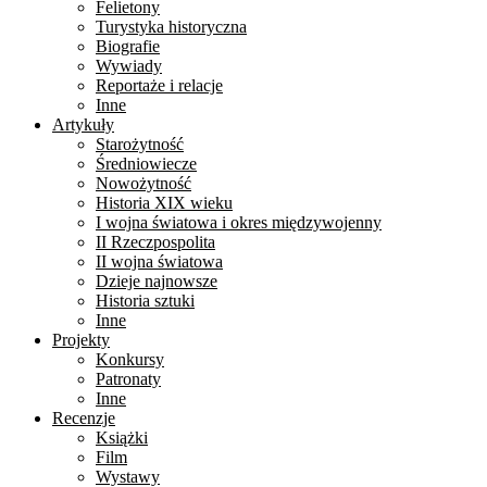
Felietony
Turystyka historyczna
Biografie
Wywiady
Reportaże i relacje
Inne
Artykuły
Starożytność
Średniowiecze
Nowożytność
Historia XIX wieku
I wojna światowa i okres międzywojenny
II Rzeczpospolita
II wojna światowa
Dzieje najnowsze
Historia sztuki
Inne
Projekty
Konkursy
Patronaty
Inne
Recenzje
Książki
Film
Wystawy