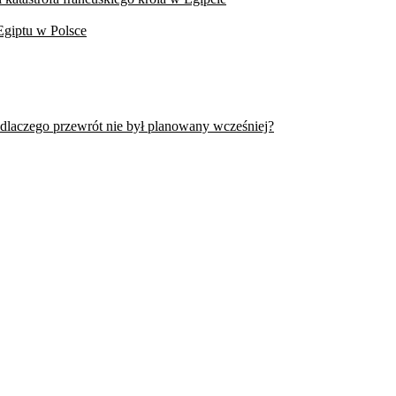
Egiptu w Polsce
 dlaczego przewrót nie był planowany wcześniej?