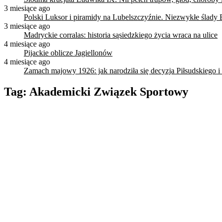
3 miesiące ago
Polski Luksor i piramidy na Lubelszczyźnie. Niezwykłe ślady 
3 miesiące ago
Madryckie corralas: historia sąsiedzkiego życia wraca na ulice
4 miesiące ago
Pijackie oblicze Jagiellonów
4 miesiące ago
Zamach majowy 1926: jak narodziła się decyzja Piłsudskiego i
Tag:
Akademicki Związek Sportowy