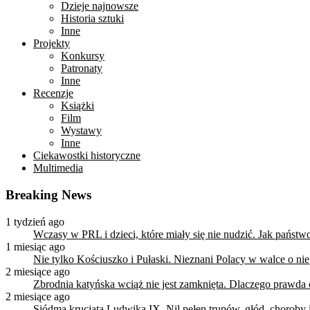
Dzieje najnowsze
Historia sztuki
Inne
Projekty
Konkursy
Patronaty
Inne
Recenzje
Książki
Film
Wystawy
Inne
Ciekawostki historyczne
Multimedia
Breaking News
1 tydzień ago
Wczasy w PRL i dzieci, które miały się nie nudzić. Jak państ
1 miesiąc ago
Nie tylko Kościuszko i Pułaski. Nieznani Polacy w walce o n
2 miesiące ago
Zbrodnia katyńska wciąż nie jest zamknięta. Dlaczego prawda
2 miesiące ago
Siódma krucjata Ludwika IX. Nil pełen trupów, głód, choroby i