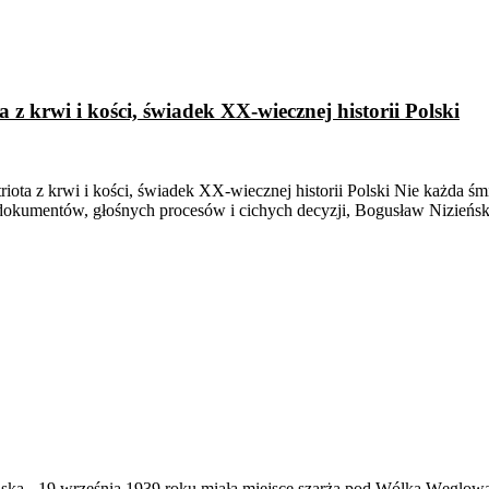
 z krwi i kości, świadek XX-wiecznej historii Polski
ota z krwi i kości, świadek XX-wiecznej historii Polski Nie każda śmie
okumentów, głośnych procesów i cichych decyzji, Bogusław Nizieńsk
ąska
-
19 września 1939 roku miała miejsce szarża pod Wólką Węglow