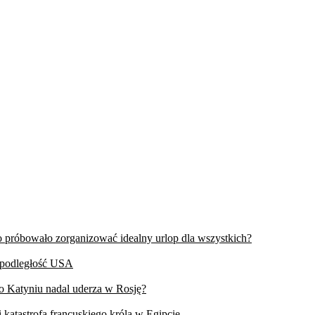
wo próbowało zorganizować idealny urlop dla wszystkich?
iepodległość USA
 o Katyniu nadal uderza w Rosję?
 katastrofa francuskiego króla w Egipcie