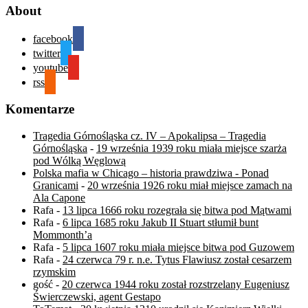
About
facebook
twitter
youtube
rss
Komentarze
Tragedia Górnośląska cz. IV – Apokalipsa – Tragedia
Górnośląska
-
19 września 1939 roku miała miejsce szarża
pod Wólką Węglową
Polska mafia w Chicago – historia prawdziwa - Ponad
Granicami
-
20 września 1926 roku miał miejsce zamach na
Ala Capone
Rafa
-
13 lipca 1666 roku rozegrała się bitwa pod Mątwami
Rafa
-
6 lipca 1685 roku Jakub II Stuart stłumił bunt
Mommonth’a
Rafa
-
5 lipca 1607 roku miała miejsce bitwa pod Guzowem
Rafa
-
24 czerwca 79 r. n.e. Tytus Flawiusz został cesarzem
rzymskim
gość
-
20 czerwca 1944 roku został rozstrzelany Eugeniusz
Świerczewski, agent Gestapo