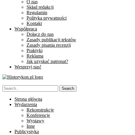
O nas
Skład redakcji
Regulamin
Polityka prywatności
Kontakt
Współpraca
Dołącz do nas
Zasady publikacji tekstów
Zasady pisania recenzji
Praktyki
Reklama
Jak uzyskać patronat?
Wesprzyj nas!
Strona główna
Wydarzenia
Rekonstrukcje
Konferencje
Wystawy
Inne
Publicystyka