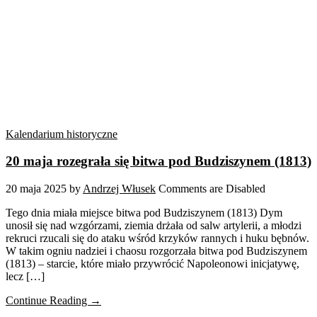
Kalendarium historyczne
20 maja rozegrała się bitwa pod Budziszynem (1813)
20 maja 2025
by
Andrzej Włusek
Comments are Disabled
Tego dnia miała miejsce bitwa pod Budziszynem (1813) Dym
unosił się nad wzgórzami, ziemia drżała od salw artylerii, a młodzi
rekruci rzucali się do ataku wśród krzyków rannych i huku bębnów.
W takim ogniu nadziei i chaosu rozgorzała bitwa pod Budziszynem
(1813) – starcie, które miało przywrócić Napoleonowi inicjatywę,
lecz […]
Continue Reading →