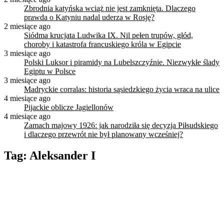
Zbrodnia katyńska wciąż nie jest zamknięta. Dlaczego
prawda o Katyniu nadal uderza w Rosję?
2 miesiące ago
Siódma krucjata Ludwika IX. Nil pełen trupów, głód,
choroby i katastrofa francuskiego króla w Egipcie
3 miesiące ago
Polski Luksor i piramidy na Lubelszczyźnie. Niezwykłe ślady
Egiptu w Polsce
3 miesiące ago
Madryckie corralas: historia sąsiedzkiego życia wraca na ulice
4 miesiące ago
Pijackie oblicze Jagiellonów
4 miesiące ago
Zamach majowy 1926: jak narodziła się decyzja Piłsudskiego
i dlaczego przewrót nie był planowany wcześniej?
Tag:
Aleksander I