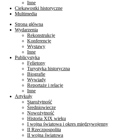
Inne
Ciekawostki historyczne
Multimedia
Strona główna
Wydarzenia
Rekonstrukcje
Konferencje
Wystawy
Inne
Publicystyka
Felietony
Turystyka historyczna
Biografie
Wywiady
Reportaże i relacje
Inne
Artykuły
Starożytność
Średniowiecze
Nowożytność
Historia XIX wieku
I wojna światowa i okres międzywojenny
II Rzeczpospolita
II wojna światowa