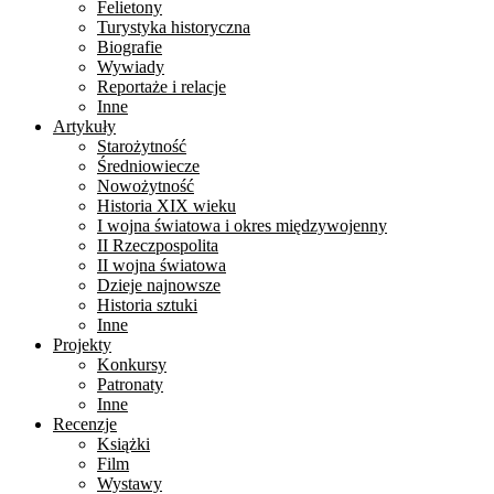
Felietony
Turystyka historyczna
Biografie
Wywiady
Reportaże i relacje
Inne
Artykuły
Starożytność
Średniowiecze
Nowożytność
Historia XIX wieku
I wojna światowa i okres międzywojenny
II Rzeczpospolita
II wojna światowa
Dzieje najnowsze
Historia sztuki
Inne
Projekty
Konkursy
Patronaty
Inne
Recenzje
Książki
Film
Wystawy