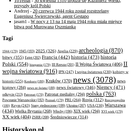
ToTemat
-
30 kwietnia 1310 urodził się Kazimierz Wielki,
przyszły król Polski
Andrzej
-
20 czerwca 1944 roku został rozstrzelany
Eugeniusz Świerczewski, agent Gestapo
jasam1
-
W nocy z 13 na 14 maja 1944 roku miała miejsce
bitwa pod Murowaną Oszmianką
Tagi
archeologia
(870)
2025
(326)
Anglia
(229)
1944
(179)
1945
(193)
historia
Francja
(442)
historia
(473)
bitwy
(355)
Egipt
(202)
II
Polski
(554)
II Wojna Światowa
(406)
III Rzesza
(201)
hiszpania
(179)
wojna światowa
(916)
IPN
(247)
kobiety w
I wojna światowa
(230)
news
(3078)
Kraków
(370)
historii
(255)
news
Konkurs
(180)
Niemcy
(471)
news światowy
(346)
krajowy
(284)
news ze świata
(188)
polska
(763)
Patronat medialny
(294)
odkrycie
(213)
Patronat
(170)
Rosja
(312)
PRL
(264)
Powstanie Warszawskie
(192)
Poznań
(179)
Rzeczpospolita
Warszawa
Rzym
(243)
Ukraina
(207)
USA
(230)
(180)
Stany zjednoczone
(199)
(434)
XIX wiek
(294)
Wielka Brytania
(268)
Włochy
(196)
XVI wiek
(179)
XX wiek
(404)
Średniowiecze
(314)
ZSRR
(208)
Historykon.pl