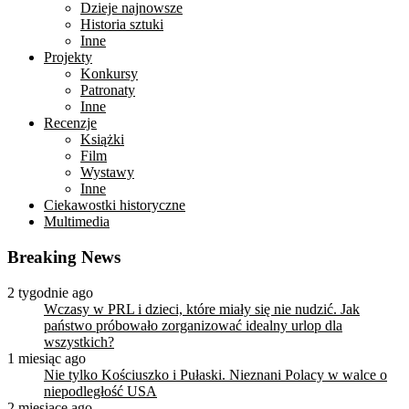
Dzieje najnowsze
Historia sztuki
Inne
Projekty
Konkursy
Patronaty
Inne
Recenzje
Książki
Film
Wystawy
Inne
Ciekawostki historyczne
Multimedia
Breaking News
2 tygodnie ago
Wczasy w PRL i dzieci, które miały się nie nudzić. Jak
państwo próbowało zorganizować idealny urlop dla
wszystkich?
1 miesiąc ago
Nie tylko Kościuszko i Pułaski. Nieznani Polacy w walce o
niepodległość USA
2 miesiące ago