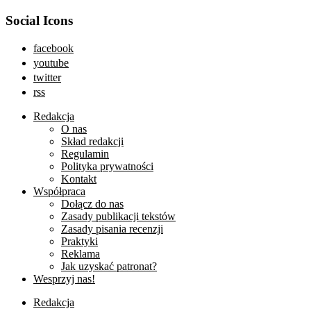
Social Icons
facebook
youtube
twitter
rss
Redakcja
O nas
Skład redakcji
Regulamin
Polityka prywatności
Kontakt
Współpraca
Dołącz do nas
Zasady publikacji tekstów
Zasady pisania recenzji
Praktyki
Reklama
Jak uzyskać patronat?
Wesprzyj nas!
Redakcja