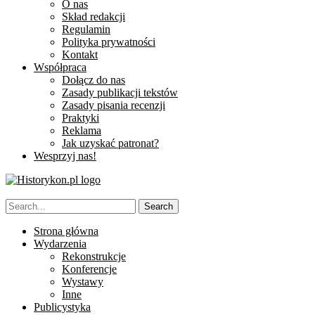
O nas
Skład redakcji
Regulamin
Polityka prywatności
Kontakt
Współpraca
Dołącz do nas
Zasady publikacji tekstów
Zasady pisania recenzji
Praktyki
Reklama
Jak uzyskać patronat?
Wesprzyj nas!
Strona główna
Wydarzenia
Rekonstrukcje
Konferencje
Wystawy
Inne
Publicystyka