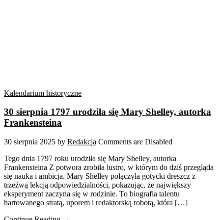
Kalendarium historyczne
30 sierpnia 1797 urodziła się Mary Shelley, autorka
Frankensteina
30 sierpnia 2025
by
Redakcja
Comments are Disabled
Tego dnia 1797 roku urodziła się Mary Shelley, autorka
Frankensteina Z potwora zrobiła lustro, w którym do dziś przegląda
się nauka i ambicja. Mary Shelley połączyła gotycki dreszcz z
trzeźwą lekcją odpowiedzialności, pokazując, że największy
eksperyment zaczyna się w rodzinie. To biografia talentu
hartowanego stratą, uporem i redaktorską robotą, która […]
Continue Reading →