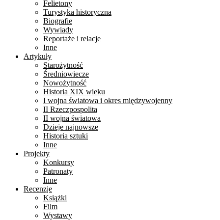
Felietony
Turystyka historyczna
Biografie
Wywiady
Reportaże i relacje
Inne
Artykuły
Starożytność
Średniowiecze
Nowożytność
Historia XIX wieku
I wojna światowa i okres międzywojenny
II Rzeczpospolita
II wojna światowa
Dzieje najnowsze
Historia sztuki
Inne
Projekty
Konkursy
Patronaty
Inne
Recenzje
Książki
Film
Wystawy