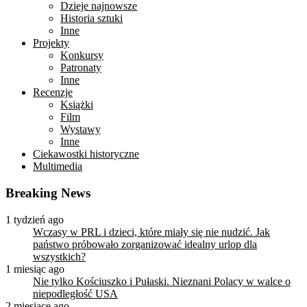
Dzieje najnowsze
Historia sztuki
Inne
Projekty
Konkursy
Patronaty
Inne
Recenzje
Książki
Film
Wystawy
Inne
Ciekawostki historyczne
Multimedia
Breaking News
1 tydzień ago
Wczasy w PRL i dzieci, które miały się nie nudzić. Jak
państwo próbowało zorganizować idealny urlop dla
wszystkich?
1 miesiąc ago
Nie tylko Kościuszko i Pułaski. Nieznani Polacy w walce o
niepodległość USA
2 miesiące ago