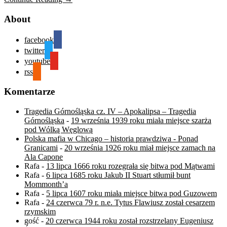
About
facebook
twitter
youtube
rss
Komentarze
Tragedia Górnośląska cz. IV – Apokalipsa – Tragedia
Górnośląska
-
19 września 1939 roku miała miejsce szarża
pod Wólką Węglową
Polska mafia w Chicago – historia prawdziwa - Ponad
Granicami
-
20 września 1926 roku miał miejsce zamach na
Ala Capone
Rafa
-
13 lipca 1666 roku rozegrała się bitwa pod Mątwami
Rafa
-
6 lipca 1685 roku Jakub II Stuart stłumił bunt
Mommonth’a
Rafa
-
5 lipca 1607 roku miała miejsce bitwa pod Guzowem
Rafa
-
24 czerwca 79 r. n.e. Tytus Flawiusz został cesarzem
rzymskim
gość
-
20 czerwca 1944 roku został rozstrzelany Eugeniusz