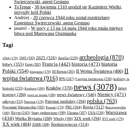
Świerczewski, agent Gestapo
ToTemat
-
30 kwietnia 1310 urodził się Kazimierz Wielki,
przyszły król Polski
Andrzej
-
20 czerwca 1944 roku został rozstrzelany
Eugeniusz Świerczewski, agent Gestapo
jasam1
-
W nocy z 13 na 14 maja 1944 roku miała miejsce
bitwa pod Murowaną Oszmianką
Tagi
archeologia
(870)
2025
(326)
Anglia
(229)
1944
(179)
1945
(193)
historia
Francja
(442)
historia
(473)
bitwy
(355)
Egipt
(202)
II
Polski
(554)
II Wojna Światowa
(406)
III Rzesza
(201)
hiszpania
(179)
wojna światowa
(916)
IPN
(247)
kobiety w
I wojna światowa
(230)
news
(3078)
Kraków
(370)
historii
(255)
news
Konkurs
(180)
Niemcy
(471)
news światowy
(346)
krajowy
(284)
news ze świata
(188)
polska
(763)
Patronat medialny
(294)
odkrycie
(213)
Patronat
(170)
Rosja
(312)
PRL
(264)
Powstanie Warszawskie
(192)
Poznań
(179)
Rzeczpospolita
Warszawa
Rzym
(243)
Ukraina
(207)
USA
(230)
(180)
Stany zjednoczone
(199)
(434)
XIX wiek
(294)
Wielka Brytania
(268)
Włochy
(196)
XVI wiek
(179)
XX wiek
(404)
Średniowiecze
(314)
ZSRR
(208)