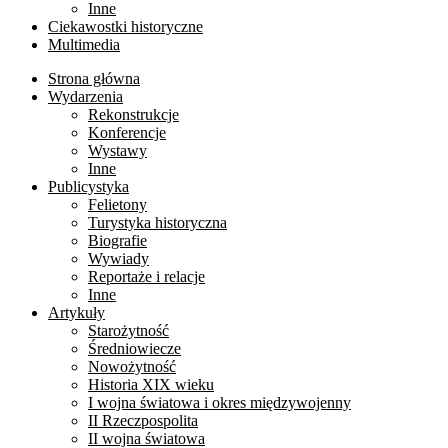
Inne
Ciekawostki historyczne
Multimedia
Strona główna
Wydarzenia
Rekonstrukcje
Konferencje
Wystawy
Inne
Publicystyka
Felietony
Turystyka historyczna
Biografie
Wywiady
Reportaże i relacje
Inne
Artykuły
Starożytność
Średniowiecze
Nowożytność
Historia XIX wieku
I wojna światowa i okres międzywojenny
II Rzeczpospolita
II wojna światowa