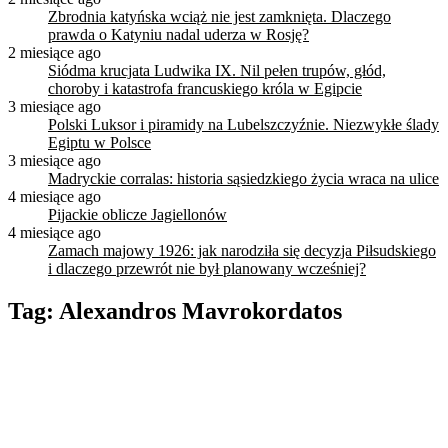
Zbrodnia katyńska wciąż nie jest zamknięta. Dlaczego
prawda o Katyniu nadal uderza w Rosję?
2 miesiące ago
Siódma krucjata Ludwika IX. Nil pełen trupów, głód,
choroby i katastrofa francuskiego króla w Egipcie
3 miesiące ago
Polski Luksor i piramidy na Lubelszczyźnie. Niezwykłe ślady
Egiptu w Polsce
3 miesiące ago
Madryckie corralas: historia sąsiedzkiego życia wraca na ulice
4 miesiące ago
Pijackie oblicze Jagiellonów
4 miesiące ago
Zamach majowy 1926: jak narodziła się decyzja Piłsudskiego
i dlaczego przewrót nie był planowany wcześniej?
Tag:
Alexandros Mavrokordatos