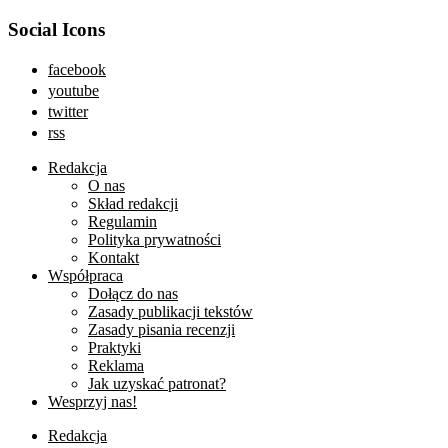
Social Icons
facebook
youtube
twitter
rss
Redakcja
O nas
Skład redakcji
Regulamin
Polityka prywatności
Kontakt
Współpraca
Dołącz do nas
Zasady publikacji tekstów
Zasady pisania recenzji
Praktyki
Reklama
Jak uzyskać patronat?
Wesprzyj nas!
Redakcja