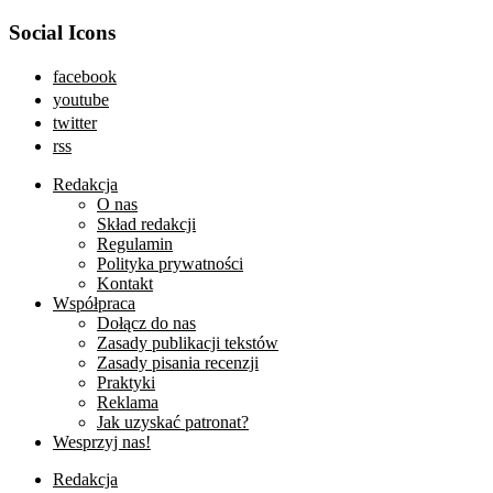
Social Icons
facebook
youtube
twitter
rss
Redakcja
O nas
Skład redakcji
Regulamin
Polityka prywatności
Kontakt
Współpraca
Dołącz do nas
Zasady publikacji tekstów
Zasady pisania recenzji
Praktyki
Reklama
Jak uzyskać patronat?
Wesprzyj nas!
Redakcja