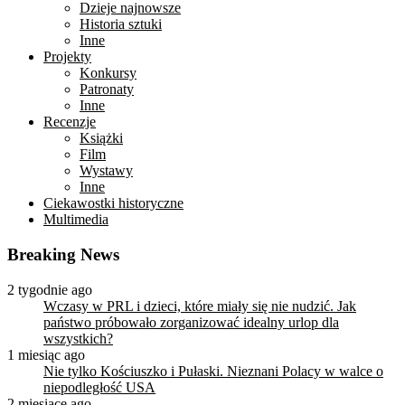
Dzieje najnowsze
Historia sztuki
Inne
Projekty
Konkursy
Patronaty
Inne
Recenzje
Książki
Film
Wystawy
Inne
Ciekawostki historyczne
Multimedia
Breaking News
2 tygodnie ago
Wczasy w PRL i dzieci, które miały się nie nudzić. Jak
państwo próbowało zorganizować idealny urlop dla
wszystkich?
1 miesiąc ago
Nie tylko Kościuszko i Pułaski. Nieznani Polacy w walce o
niepodległość USA
2 miesiące ago