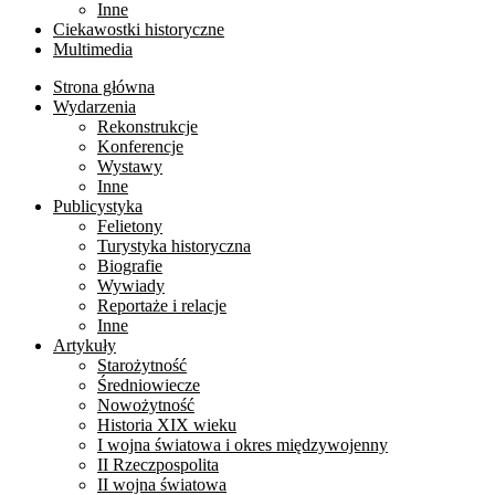
Inne
Ciekawostki historyczne
Multimedia
Strona główna
Wydarzenia
Rekonstrukcje
Konferencje
Wystawy
Inne
Publicystyka
Felietony
Turystyka historyczna
Biografie
Wywiady
Reportaże i relacje
Inne
Artykuły
Starożytność
Średniowiecze
Nowożytność
Historia XIX wieku
I wojna światowa i okres międzywojenny
II Rzeczpospolita
II wojna światowa