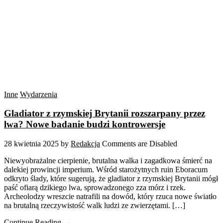
Inne
Wydarzenia
Gladiator z rzymskiej Brytanii rozszarpany przez
lwa? Nowe badanie budzi kontrowersje
28 kwietnia 2025
by
Redakcja
Comments are Disabled
Niewyobrażalne cierpienie, brutalna walka i zagadkowa śmierć na
dalekiej prowincji imperium. Wśród starożytnych ruin Eboracum
odkryto ślady, które sugerują, że gladiator z rzymskiej Brytanii mógł
paść ofiarą dzikiego lwa, sprowadzonego zza mórz i rzek.
Archeolodzy wreszcie natrafili na dowód, który rzuca nowe światło
na brutalną rzeczywistość walk ludzi ze zwierzętami. […]
Continue Reading →