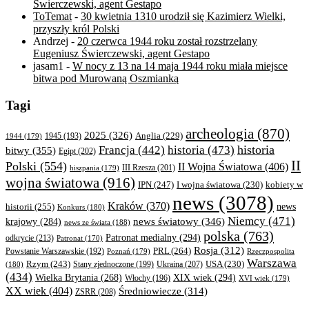
Świerczewski, agent Gestapo
ToTemat
-
30 kwietnia 1310 urodził się Kazimierz Wielki,
przyszły król Polski
Andrzej
-
20 czerwca 1944 roku został rozstrzelany
Eugeniusz Świerczewski, agent Gestapo
jasam1
-
W nocy z 13 na 14 maja 1944 roku miała miejsce
bitwa pod Murowaną Oszmianką
Tagi
archeologia
(870)
2025
(326)
Anglia
(229)
1944
(179)
1945
(193)
historia
Francja
(442)
historia
(473)
bitwy
(355)
Egipt
(202)
II
Polski
(554)
II Wojna Światowa
(406)
III Rzesza
(201)
hiszpania
(179)
wojna światowa
(916)
IPN
(247)
kobiety w
I wojna światowa
(230)
news
(3078)
Kraków
(370)
historii
(255)
news
Konkurs
(180)
Niemcy
(471)
news światowy
(346)
krajowy
(284)
news ze świata
(188)
polska
(763)
Patronat medialny
(294)
odkrycie
(213)
Patronat
(170)
Rosja
(312)
PRL
(264)
Powstanie Warszawskie
(192)
Poznań
(179)
Rzeczpospolita
Warszawa
Rzym
(243)
Ukraina
(207)
USA
(230)
(180)
Stany zjednoczone
(199)
(434)
XIX wiek
(294)
Wielka Brytania
(268)
Włochy
(196)
XVI wiek
(179)
XX wiek
(404)
Średniowiecze
(314)
ZSRR
(208)