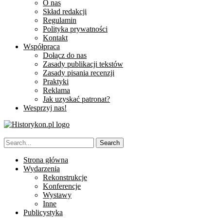
O nas
Skład redakcji
Regulamin
Polityka prywatności
Kontakt
Współpraca
Dołącz do nas
Zasady publikacji tekstów
Zasady pisania recenzji
Praktyki
Reklama
Jak uzyskać patronat?
Wesprzyj nas!
Strona główna
Wydarzenia
Rekonstrukcje
Konferencje
Wystawy
Inne
Publicystyka