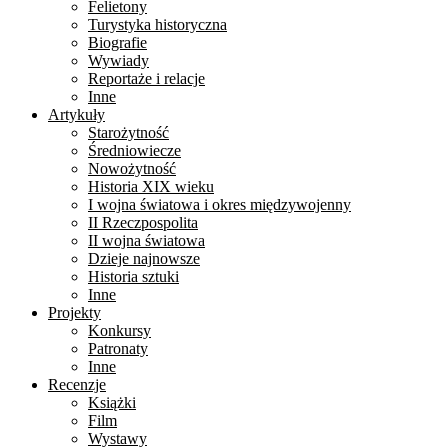
Felietony
Turystyka historyczna
Biografie
Wywiady
Reportaże i relacje
Inne
Artykuły
Starożytność
Średniowiecze
Nowożytność
Historia XIX wieku
I wojna światowa i okres międzywojenny
II Rzeczpospolita
II wojna światowa
Dzieje najnowsze
Historia sztuki
Inne
Projekty
Konkursy
Patronaty
Inne
Recenzje
Książki
Film
Wystawy