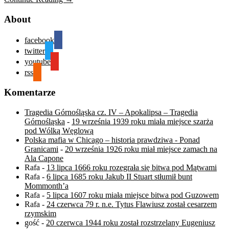
About
facebook
twitter
youtube
rss
Komentarze
Tragedia Górnośląska cz. IV – Apokalipsa – Tragedia
Górnośląska
-
19 września 1939 roku miała miejsce szarża
pod Wólką Węglową
Polska mafia w Chicago – historia prawdziwa - Ponad
Granicami
-
20 września 1926 roku miał miejsce zamach na
Ala Capone
Rafa
-
13 lipca 1666 roku rozegrała się bitwa pod Mątwami
Rafa
-
6 lipca 1685 roku Jakub II Stuart stłumił bunt
Mommonth’a
Rafa
-
5 lipca 1607 roku miała miejsce bitwa pod Guzowem
Rafa
-
24 czerwca 79 r. n.e. Tytus Flawiusz został cesarzem
rzymskim
gość
-
20 czerwca 1944 roku został rozstrzelany Eugeniusz