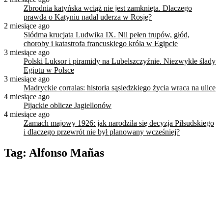
Zbrodnia katyńska wciąż nie jest zamknięta. Dlaczego
prawda o Katyniu nadal uderza w Rosję?
2 miesiące ago
Siódma krucjata Ludwika IX. Nil pełen trupów, głód,
choroby i katastrofa francuskiego króla w Egipcie
3 miesiące ago
Polski Luksor i piramidy na Lubelszczyźnie. Niezwykłe ślady
Egiptu w Polsce
3 miesiące ago
Madryckie corralas: historia sąsiedzkiego życia wraca na ulice
4 miesiące ago
Pijackie oblicze Jagiellonów
4 miesiące ago
Zamach majowy 1926: jak narodziła się decyzja Piłsudskiego
i dlaczego przewrót nie był planowany wcześniej?
Tag:
Alfonso Mañas