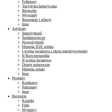
Felietony
Turystyka historyczna
Biografie
Wywiady
Reportaże i relacje
Inne
Artykuły
Starożytność
Średniowiecze
Nowożytność
Historia XIX wieku
I wojna światowa i okres międzywojenny
II Rzeczpospolita
II wojna światowa
Dzieje najnowsze
Historia sztuki
Inne
Projekty
Konkursy
Patronaty
Inne
Recenzje
Książki
Film
Wystawy