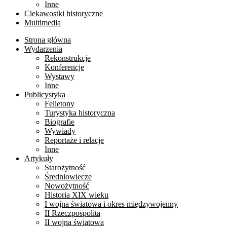
Inne
Ciekawostki historyczne
Multimedia
Strona główna
Wydarzenia
Rekonstrukcje
Konferencje
Wystawy
Inne
Publicystyka
Felietony
Turystyka historyczna
Biografie
Wywiady
Reportaże i relacje
Inne
Artykuły
Starożytność
Średniowiecze
Nowożytność
Historia XIX wieku
I wojna światowa i okres międzywojenny
II Rzeczpospolita
II wojna światowa