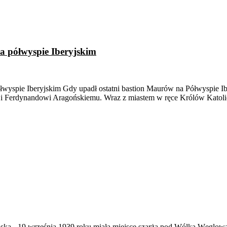
na półwyspie Iberyjskim
ółwyspie Iberyjskim Gdy upadł ostatni bastion Maurów na Półwyspie I
iej i Ferdynandowi Aragońskiemu. Wraz z miastem w ręce Królów Katol
ąska
-
19 września 1939 roku miała miejsce szarża pod Wólką Węglow