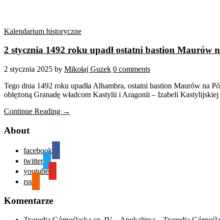
Kalendarium historyczne
2 stycznia 1492 roku upadł ostatni bastion Maurów 
2 stycznia 2025
by
Mikołaj Guzek
0 comments
Tego dnia 1492 roku upadła Alhambra, ostatni bastion Maurów na P
oblężoną Granadę władcom Kastylii i Aragonii – Izabeli Kastylijsk
Continue Reading →
About
facebook
twitter
youtube
rss
Komentarze
Tragedia Górnośląska cz. IV – Apokalipsa – Tragedia Górnośl