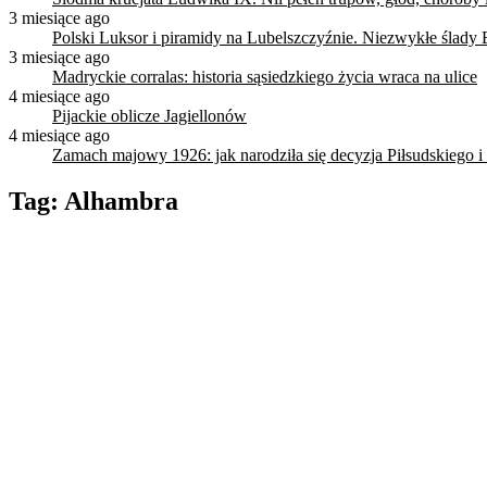
3 miesiące ago
Polski Luksor i piramidy na Lubelszczyźnie. Niezwykłe ślady 
3 miesiące ago
Madryckie corralas: historia sąsiedzkiego życia wraca na ulice
4 miesiące ago
Pijackie oblicze Jagiellonów
4 miesiące ago
Zamach majowy 1926: jak narodziła się decyzja Piłsudskiego i
Tag:
Alhambra