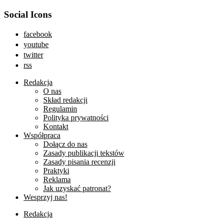
Social Icons
facebook
youtube
twitter
rss
Redakcja
O nas
Skład redakcji
Regulamin
Polityka prywatności
Kontakt
Współpraca
Dołącz do nas
Zasady publikacji tekstów
Zasady pisania recenzji
Praktyki
Reklama
Jak uzyskać patronat?
Wesprzyj nas!
Redakcja