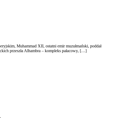
beryjskim, Muhammad XII, ostatni emir muzułmański, poddał
ickich przeszła Alhambra – kompleks pałacowy, […]
ą