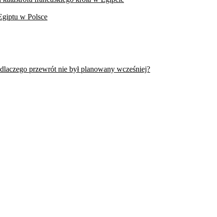
Egiptu w Polsce
 dlaczego przewrót nie był planowany wcześniej?