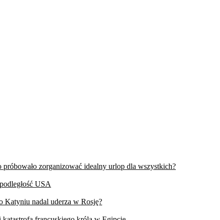
wo próbowało zorganizować idealny urlop dla wszystkich?
iepodległość USA
 o Katyniu nadal uderza w Rosję?
 katastrofa francuskiego króla w Egipcie