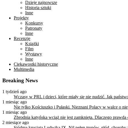
Dzieje najnowsze
Historia sztuki
Inne
Projekty
Konkursy
Patronaty
Inne
Recenzje
Książki
Film
Wystawy
Inne
Ciekawostki historyczne
Multimedia
Breaking News
1 tydzień ago
Wczasy w PRL i dzieci, które miały się nie nudzić. Jak państ
1 miesiąc ago
Nie tylko Kościuszko i Pułaski. Nieznani Polacy w walce o n
1 miesiąc ago
Zbrodnia katyńska wciąż nie jest zamknięta. Dlaczego prawda
2 miesiące ago
Siódma krucjata Ludwika IX. Nil pełen trupów, głód, choroby i