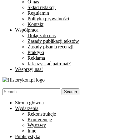
O nas
Skład redakcji
Regulamin
Polityka prywatności
Kontakt
Współpraca
Dołącz do nas
Zasady publikacji tekstów
Zasady pisania recenzji
Praktyki
Reklama
Jak uzyskać patronat?
Wesprzyj nas!
Strona główna
Wydarzenia
Rekonstrukcje
Konferencje
Wystawy
Inne
Publicystyka