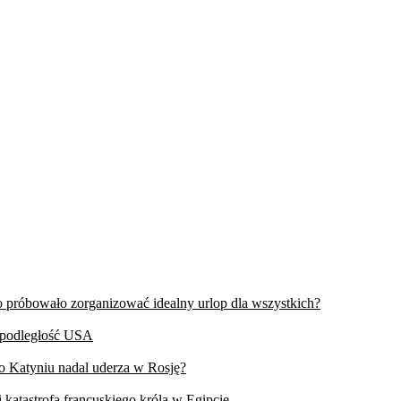
wo próbowało zorganizować idealny urlop dla wszystkich?
iepodległość USA
 o Katyniu nadal uderza w Rosję?
 katastrofa francuskiego króla w Egipcie