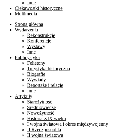
Inne
Ciekawostki historyczne
Multimedia
Strona główna
Wydarzenia
Rekonstrukcje
Konferencje
Wystawy
Inne
Publicystyka
Felietony
Turystyka historyczna
Biografie
Wywiady
Reportaże i relacje
Inne
Artykuły
Starożytność
Średniowiecze
Nowożytność
Historia XIX wieku
I wojna światowa i okres międzywojenny
II Rzeczpospolita
II wojna światowa