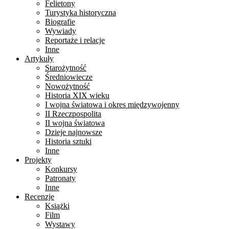
Felietony
Turystyka historyczna
Biografie
Wywiady
Reportaże i relacje
Inne
Artykuły
Starożytność
Średniowiecze
Nowożytność
Historia XIX wieku
I wojna światowa i okres międzywojenny
II Rzeczpospolita
II wojna światowa
Dzieje najnowsze
Historia sztuki
Inne
Projekty
Konkursy
Patronaty
Inne
Recenzje
Książki
Film
Wystawy