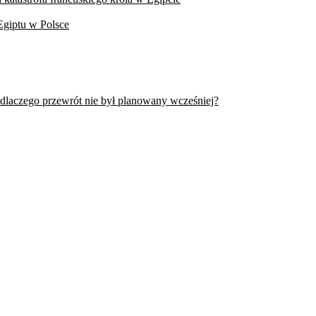
Egiptu w Polsce
 dlaczego przewrót nie był planowany wcześniej?