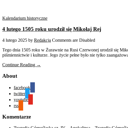
Kalendarium historyczne
4 lutego 1505 roku urodził się Mikołaj Rej
4 lutego 2025
by
Redakcja
Comments are Disabled
Tego dnia 1505 roku w Żurawnie na Rusi Czerwonej urodził się Mikołaj 
piśmiennictwie i kulturze. Jego życie pełne było nie tylko zaangażow
Continue Reading →
About
facebook
twitter
youtube
rss
Komentarze
Tragedia Górnośląska cz. IV – Apokalipsa – Tragedia Górnośl