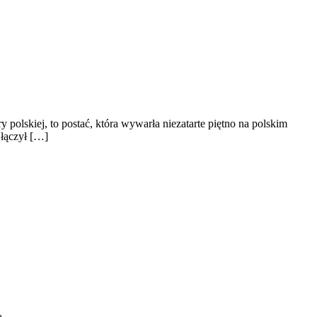
 polskiej, to postać, która wywarła niezatarte piętno na polskim
 łączył […]
ą