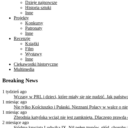
Dzieje najnowsze
Historia sztuki
Inne
Projekty
Konkursy
Patronaty
Inne
Recenzje
Książki
Film
Wystawy
Inne
Ciekawostki historyczne
Multimedia
Breaking News
1 tydzień ago
Wczasy w PRL i dzieci, które miały się nie nudzić. Jak państ
1 miesiąc ago
Nie tylko Kościuszko i Pułaski. Nieznani Polacy w walce o n
1 miesiąc ago
Zbrodnia katyńska wciąż nie jest zamknięta. Dlaczego prawda
2 miesiące ago
Siódma krucjata Ludwika IX. Nil pełen trupów, głód, choroby i