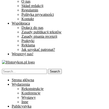
O nas
Skład redakcji
Regulamin
Polityka prywatności
Kontakt
Współpraca
Dołącz do nas
Zasady publikacji tekstów
Zasady pisania recenzji
Praktyki
Reklama
Jak uzyskać patronat?
Wesprzyj nas!
Strona główna
Wydarzenia
Rekonstrukcje
Konferencje
Wystawy
Inne
Publicystyka