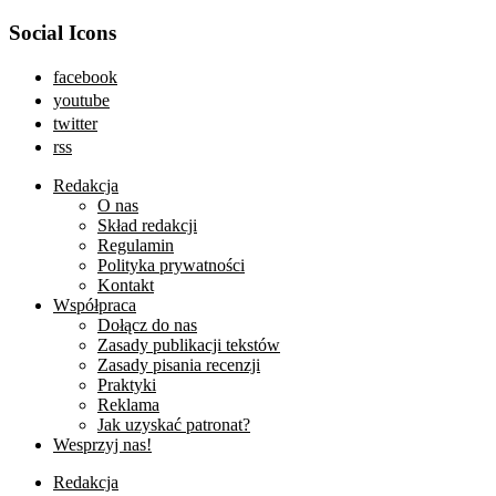
Social Icons
facebook
youtube
twitter
rss
Redakcja
O nas
Skład redakcji
Regulamin
Polityka prywatności
Kontakt
Współpraca
Dołącz do nas
Zasady publikacji tekstów
Zasady pisania recenzji
Praktyki
Reklama
Jak uzyskać patronat?
Wesprzyj nas!
Redakcja