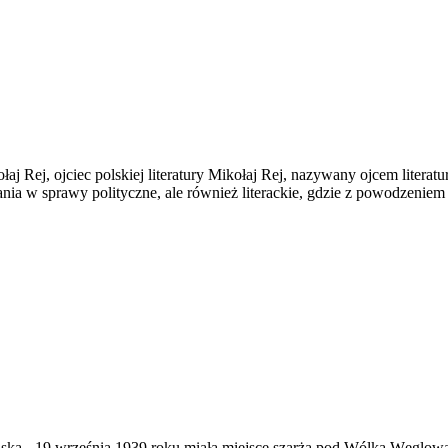
Rej, ojciec polskiej literatury Mikołaj Rej, nazywany ojcem literatury
ania w sprawy polityczne, ale również literackie, gdzie z powodzeniem
ąska
-
19 września 1939 roku miała miejsce szarża pod Wólką Węglow