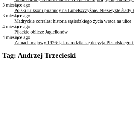
3 miesiące ago
Polski Luksor i piramidy na Lubelszczyźnie. Niezwykłe ślady 
3 miesiące ago
Madryckie corralas: historia sąsiedzkiego życia wraca na ulice
4 miesiące ago
Pijackie oblicze Jagiellonów
4 miesiące ago
Zamach majowy 1926: jak narodziła się decyzja Piłsudskiego i
Tag:
Andrzej Trzecieski