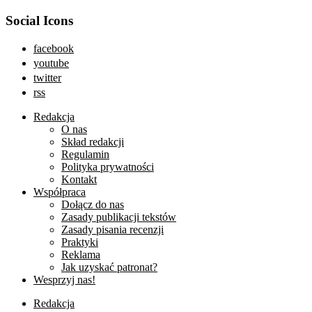
Social Icons
facebook
youtube
twitter
rss
Redakcja
O nas
Skład redakcji
Regulamin
Polityka prywatności
Kontakt
Współpraca
Dołącz do nas
Zasady publikacji tekstów
Zasady pisania recenzji
Praktyki
Reklama
Jak uzyskać patronat?
Wesprzyj nas!
Redakcja