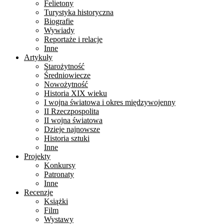
Felietony
Turystyka historyczna
Biografie
Wywiady
Reportaże i relacje
Inne
Artykuły
Starożytność
Średniowiecze
Nowożytność
Historia XIX wieku
I wojna światowa i okres międzywojenny
II Rzeczpospolita
II wojna światowa
Dzieje najnowsze
Historia sztuki
Inne
Projekty
Konkursy
Patronaty
Inne
Recenzje
Książki
Film
Wystawy