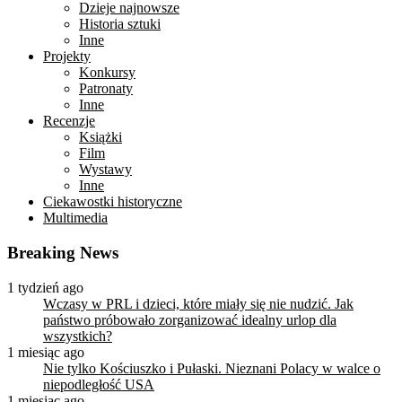
Dzieje najnowsze
Historia sztuki
Inne
Projekty
Konkursy
Patronaty
Inne
Recenzje
Książki
Film
Wystawy
Inne
Ciekawostki historyczne
Multimedia
Breaking News
1 tydzień ago
Wczasy w PRL i dzieci, które miały się nie nudzić. Jak
państwo próbowało zorganizować idealny urlop dla
wszystkich?
1 miesiąc ago
Nie tylko Kościuszko i Pułaski. Nieznani Polacy w walce o
niepodległość USA
1 miesiąc ago