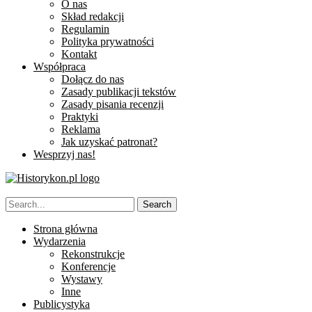
O nas
Skład redakcji
Regulamin
Polityka prywatności
Kontakt
Współpraca
Dołącz do nas
Zasady publikacji tekstów
Zasady pisania recenzji
Praktyki
Reklama
Jak uzyskać patronat?
Wesprzyj nas!
Strona główna
Wydarzenia
Rekonstrukcje
Konferencje
Wystawy
Inne
Publicystyka