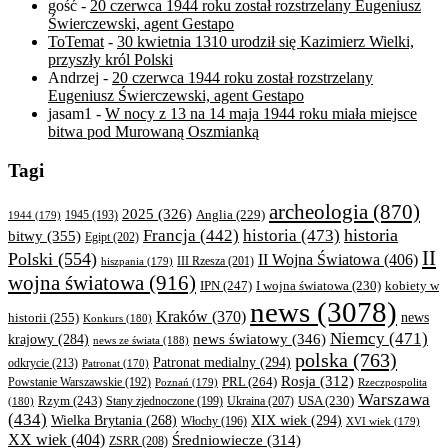
gość
-
20 czerwca 1944 roku został rozstrzelany Eugeniusz
Świerczewski, agent Gestapo
ToTemat
-
30 kwietnia 1310 urodził się Kazimierz Wielki,
przyszły król Polski
Andrzej
-
20 czerwca 1944 roku został rozstrzelany
Eugeniusz Świerczewski, agent Gestapo
jasam1
-
W nocy z 13 na 14 maja 1944 roku miała miejsce
bitwa pod Murowaną Oszmianką
Tagi
archeologia
(870)
2025
(326)
Anglia
(229)
1944
(179)
1945
(193)
historia
Francja
(442)
historia
(473)
bitwy
(355)
Egipt
(202)
II
Polski
(554)
II Wojna Światowa
(406)
III Rzesza
(201)
hiszpania
(179)
wojna światowa
(916)
IPN
(247)
kobiety w
I wojna światowa
(230)
news
(3078)
Kraków
(370)
historii
(255)
news
Konkurs
(180)
Niemcy
(471)
news światowy
(346)
krajowy
(284)
news ze świata
(188)
polska
(763)
Patronat medialny
(294)
odkrycie
(213)
Patronat
(170)
Rosja
(312)
PRL
(264)
Powstanie Warszawskie
(192)
Poznań
(179)
Rzeczpospolita
Warszawa
Rzym
(243)
Ukraina
(207)
USA
(230)
(180)
Stany zjednoczone
(199)
(434)
XIX wiek
(294)
Wielka Brytania
(268)
Włochy
(196)
XVI wiek
(179)
XX wiek
(404)
Średniowiecze
(314)
ZSRR
(208)