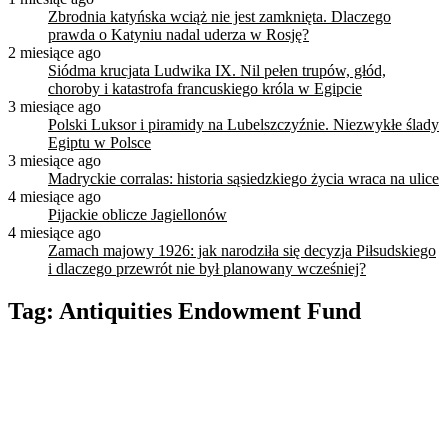
Zbrodnia katyńska wciąż nie jest zamknięta. Dlaczego
prawda o Katyniu nadal uderza w Rosję?
2 miesiące ago
Siódma krucjata Ludwika IX. Nil pełen trupów, głód,
choroby i katastrofa francuskiego króla w Egipcie
3 miesiące ago
Polski Luksor i piramidy na Lubelszczyźnie. Niezwykłe ślady
Egiptu w Polsce
3 miesiące ago
Madryckie corralas: historia sąsiedzkiego życia wraca na ulice
4 miesiące ago
Pijackie oblicze Jagiellonów
4 miesiące ago
Zamach majowy 1926: jak narodziła się decyzja Piłsudskiego
i dlaczego przewrót nie był planowany wcześniej?
Tag:
Antiquities Endowment Fund