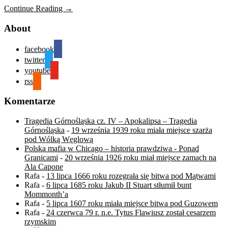
Continue Reading →
About
facebook
twitter
youtube
rss
Komentarze
Tragedia Górnośląska cz. IV – Apokalipsa – Tragedia
Górnośląska
-
19 września 1939 roku miała miejsce szarża
pod Wólką Węglową
Polska mafia w Chicago – historia prawdziwa - Ponad
Granicami
-
20 września 1926 roku miał miejsce zamach na
Ala Capone
Rafa
-
13 lipca 1666 roku rozegrała się bitwa pod Mątwami
Rafa
-
6 lipca 1685 roku Jakub II Stuart stłumił bunt
Mommonth’a
Rafa
-
5 lipca 1607 roku miała miejsce bitwa pod Guzowem
Rafa
-
24 czerwca 79 r. n.e. Tytus Flawiusz został cesarzem
rzymskim