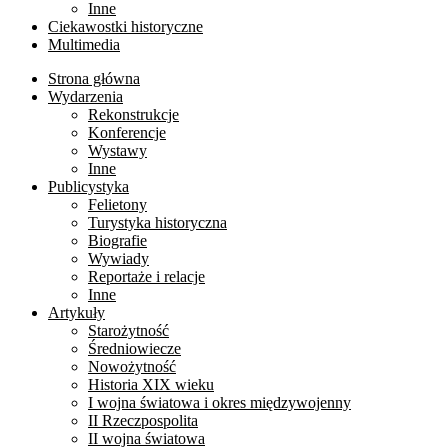
Inne
Ciekawostki historyczne
Multimedia
Strona główna
Wydarzenia
Rekonstrukcje
Konferencje
Wystawy
Inne
Publicystyka
Felietony
Turystyka historyczna
Biografie
Wywiady
Reportaże i relacje
Inne
Artykuły
Starożytność
Średniowiecze
Nowożytność
Historia XIX wieku
I wojna światowa i okres międzywojenny
II Rzeczpospolita
II wojna światowa