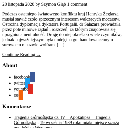
28 listopada 2020
by
Szymon Głąb
1 comment
Podczas ostatniego światowego konfliktu kraj Henryka Żeglarza
musiał stawić czoło sprzecznym interesom walczących mocarstw.
Ostrożna dyplomacja dyktatora Portugalii, dr Salazara prowadziła
przez pole minowe żądań i roszczeń, za którym znajdowała się
upragniona neutralność. Drogę do niej określało wiele czynników,
jednak najważniejszym była umiejętna gra handlowa cennym
surowcem o nazwie wolfram. […]
Continue Reading →
About
facebook
twitter
youtube
rss
Komentarze
Tragedia Górnośląska cz. IV – Apokalipsa – Tragedia
Górnośląska
-
19 września 1939 roku miała miejsce szarża
pod Wólką Węglową