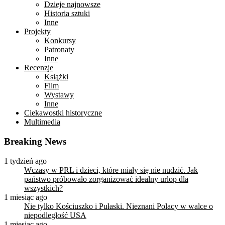
Dzieje najnowsze
Historia sztuki
Inne
Projekty
Konkursy
Patronaty
Inne
Recenzje
Książki
Film
Wystawy
Inne
Ciekawostki historyczne
Multimedia
Breaking News
1 tydzień ago
Wczasy w PRL i dzieci, które miały się nie nudzić. Jak
państwo próbowało zorganizować idealny urlop dla
wszystkich?
1 miesiąc ago
Nie tylko Kościuszko i Pułaski. Nieznani Polacy w walce o
niepodległość USA
1 miesiąc ago