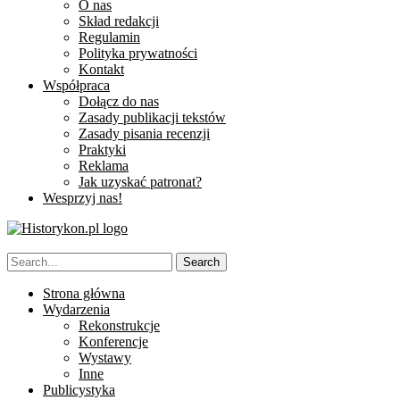
O nas
Skład redakcji
Regulamin
Polityka prywatności
Kontakt
Współpraca
Dołącz do nas
Zasady publikacji tekstów
Zasady pisania recenzji
Praktyki
Reklama
Jak uzyskać patronat?
Wesprzyj nas!
Strona główna
Wydarzenia
Rekonstrukcje
Konferencje
Wystawy
Inne
Publicystyka