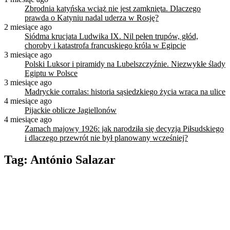
Zbrodnia katyńska wciąż nie jest zamknięta. Dlaczego
prawda o Katyniu nadal uderza w Rosję?
2 miesiące ago
Siódma krucjata Ludwika IX. Nil pełen trupów, głód,
choroby i katastrofa francuskiego króla w Egipcie
3 miesiące ago
Polski Luksor i piramidy na Lubelszczyźnie. Niezwykłe ślady
Egiptu w Polsce
3 miesiące ago
Madryckie corralas: historia sąsiedzkiego życia wraca na ulice
4 miesiące ago
Pijackie oblicze Jagiellonów
4 miesiące ago
Zamach majowy 1926: jak narodziła się decyzja Piłsudskiego
i dlaczego przewrót nie był planowany wcześniej?
Tag:
António Salazar