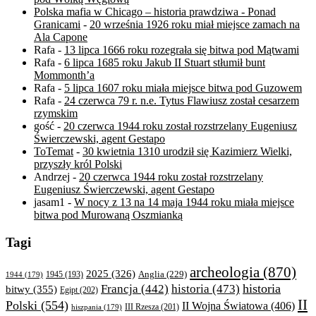
Polska mafia w Chicago – historia prawdziwa - Ponad
Granicami
-
20 września 1926 roku miał miejsce zamach na
Ala Capone
Rafa
-
13 lipca 1666 roku rozegrała się bitwa pod Mątwami
Rafa
-
6 lipca 1685 roku Jakub II Stuart stłumił bunt
Mommonth’a
Rafa
-
5 lipca 1607 roku miała miejsce bitwa pod Guzowem
Rafa
-
24 czerwca 79 r. n.e. Tytus Flawiusz został cesarzem
rzymskim
gość
-
20 czerwca 1944 roku został rozstrzelany Eugeniusz
Świerczewski, agent Gestapo
ToTemat
-
30 kwietnia 1310 urodził się Kazimierz Wielki,
przyszły król Polski
Andrzej
-
20 czerwca 1944 roku został rozstrzelany
Eugeniusz Świerczewski, agent Gestapo
jasam1
-
W nocy z 13 na 14 maja 1944 roku miała miejsce
bitwa pod Murowaną Oszmianką
Tagi
archeologia
(870)
2025
(326)
Anglia
(229)
1944
(179)
1945
(193)
historia
Francja
(442)
historia
(473)
bitwy
(355)
Egipt
(202)
II
Polski
(554)
II Wojna Światowa
(406)
III Rzesza
(201)
hiszpania
(179)