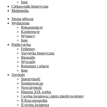
Inne
Ciekawostki historyczne
Multimedia
Strona główna
Wydarzenia
Rekonstrukcje
Konferencje
Wystawy
Inne
Publicystyka
Felietony
Turystyka historyczna
Biografie
Wywiady
Reportaże i relacje
Inne
Artykuły
Starożytność
Średniowiecze
Nowożytność
Historia XIX wieku
I wojna światowa i okres międzywojenny
II Rzeczpospolita
II wojna światowa