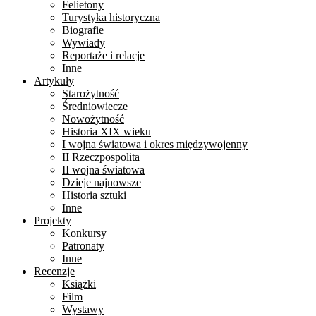
Felietony
Turystyka historyczna
Biografie
Wywiady
Reportaże i relacje
Inne
Artykuły
Starożytność
Średniowiecze
Nowożytność
Historia XIX wieku
I wojna światowa i okres międzywojenny
II Rzeczpospolita
II wojna światowa
Dzieje najnowsze
Historia sztuki
Inne
Projekty
Konkursy
Patronaty
Inne
Recenzje
Książki
Film
Wystawy