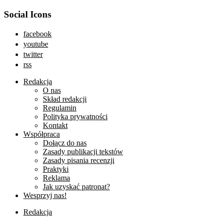
Social Icons
facebook
youtube
twitter
rss
Redakcja
O nas
Skład redakcji
Regulamin
Polityka prywatności
Kontakt
Współpraca
Dołącz do nas
Zasady publikacji tekstów
Zasady pisania recenzji
Praktyki
Reklama
Jak uzyskać patronat?
Wesprzyj nas!
Redakcja