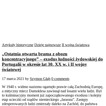
Artykuły historyczne
Dzieje najnowsze
II wojna światowa
„Ostatnia otwarta brama z obozu
koncentracyjnego” – exodus ludności żydowskiej do
Portugalii w okresie lat 30. XX w. i II wojny
światowej
17 marca 2021
by
Szymon Głąb
0 comments
W 1940 r. widmo nazizmu ogarnęło prawie całą Zachodnią Europę,
a mityczny miecz Damoklesa zawisnął nad losami wielu ludzi. Był
to kulminacyjny moment już zapoczątkowanego exodusu i kolejny
etap ucieczki od rządów niemieckiego „faraona”. Zastępy
zdesperowanych ludzi zmierzały daleko na Zachód, do państwa