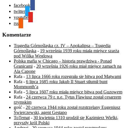
facebook
twitter
youtube
rss
Komentarze
Tragedia Górnośląska cz. IV – Apokalipsa – Tragedia
Górnośląska
-
19 września 1939 roku miała miejsce szarża
pod Wólką Węglową
Polska mafia w Chicago – historia prawdziwa - Ponad
Granicami
-
20 września 1926 roku miał miejsce zamach na
Ala Capone
Rafa
-
13 lipca 1666 roku rozegrała się bitwa pod Mątwami
Rafa
-
6 lipca 1685 roku Jakub II Stuart stłumił bunt
Mommonth’a
Rafa
-
5 lipca 1607 roku miała miejsce bitwa pod Guzowem
Rafa
-
24 czerwca 79 r. n.e. Tytus Flawiusz został cesarzem
rzymskim
gość
-
20 czerwca 1944 roku został rozstrzelany Eugeniusz
Świerczewski, agent Gestapo
ToTemat
-
30 kwietnia 1310 urodził się Kazimierz Wielki,
przyszły król Polski
Andrzej
-
20 czerwca 1944 roku został rozstrzelany