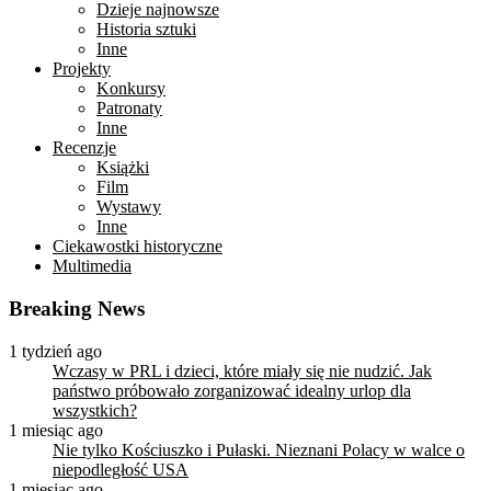
Dzieje najnowsze
Historia sztuki
Inne
Projekty
Konkursy
Patronaty
Inne
Recenzje
Książki
Film
Wystawy
Inne
Ciekawostki historyczne
Multimedia
Breaking News
1 tydzień ago
Wczasy w PRL i dzieci, które miały się nie nudzić. Jak
państwo próbowało zorganizować idealny urlop dla
wszystkich?
1 miesiąc ago
Nie tylko Kościuszko i Pułaski. Nieznani Polacy w walce o
niepodległość USA
1 miesiąc ago