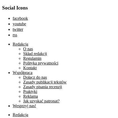
Social Icons
facebook
youtube
twitter
rss
Redakcja
O nas
Skład redakcji
Regulamin
Polityka prywatności
Kontakt
Współpraca
Dołącz do nas
Zasady publikacji tekstów
Zasady pisania recenzji
Praktyki
Reklama
Jak uzyskać patronat?
Wesprzyj nas!
Redakcja