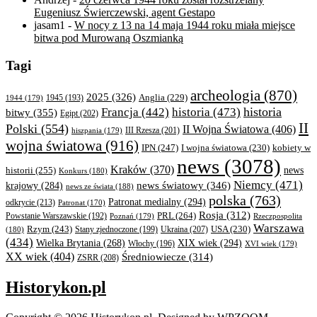
Eugeniusz Świerczewski, agent Gestapo
jasam1
-
W nocy z 13 na 14 maja 1944 roku miała miejsce
bitwa pod Murowaną Oszmianką
Tagi
archeologia
(870)
2025
(326)
Anglia
(229)
1944
(179)
1945
(193)
historia
Francja
(442)
historia
(473)
bitwy
(355)
Egipt
(202)
II
Polski
(554)
II Wojna Światowa
(406)
III Rzesza
(201)
hiszpania
(179)
wojna światowa
(916)
IPN
(247)
kobiety w
I wojna światowa
(230)
news
(3078)
Kraków
(370)
historii
(255)
news
Konkurs
(180)
Niemcy
(471)
news światowy
(346)
krajowy
(284)
news ze świata
(188)
polska
(763)
Patronat medialny
(294)
odkrycie
(213)
Patronat
(170)
Rosja
(312)
PRL
(264)
Powstanie Warszawskie
(192)
Poznań
(179)
Rzeczpospolita
Warszawa
Rzym
(243)
Ukraina
(207)
USA
(230)
(180)
Stany zjednoczone
(199)
(434)
XIX wiek
(294)
Wielka Brytania
(268)
Włochy
(196)
XVI wiek
(179)
XX wiek
(404)
Średniowiecze
(314)
ZSRR
(208)
Historykon.pl