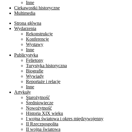
Inne
Ciekawostki historyczne
Multimedia
Strona główna
Wydarzenia
Rekonstrukcje
Konferencje
Wystawy
Inne
Publicystyka
Felietony
Turystyka historyczna
Biografie
Wywiady
Reportaże i relacje
Inne
Artykuły
Starożytność
Średniowiecze
Nowożytność
Historia XIX wieku
I wojna światowa i okres międzywojenny
II Rzeczpospolita
II wojna światowa