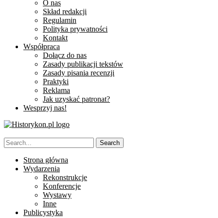
O nas
Skład redakcji
Regulamin
Polityka prywatności
Kontakt
Współpraca
Dołącz do nas
Zasady publikacji tekstów
Zasady pisania recenzji
Praktyki
Reklama
Jak uzyskać patronat?
Wesprzyj nas!
Strona główna
Wydarzenia
Rekonstrukcje
Konferencje
Wystawy
Inne
Publicystyka