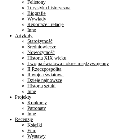
Felietony
Turystyka historyczna
Biografie
Wywiady
Reportaże i relacje
Inne
Artykuły
Starożytność
Średniowiecze
Nowożytność
Historia XIX wieku
I wojna światowa i okres międzywojenny
II Rzeczpospolita
II wojna światowa
Dzieje najnowsze
Historia sztuki
Inne
Projekty
Konkursy
Patronaty
Inne
Recenzje
Książki
Film
Wystawy