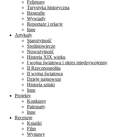
Felietony
Turystyka historyczna
Biografie
Wywiady
Reportaże i relacje
Inne
Artykuły
Starożytność
Średniowiecze
Nowożytność
Historia XIX wieku
I wojna światowa i okres międzywojenny
II Rzeczpospolita
II wojna światowa
Dzieje najnowsze
Historia sztuki
Inne
Projekty
Konkursy
Patronaty
Inne
Recenzje
Książki
Film
Wystawy