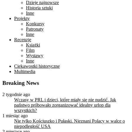
Dzieje najnowsze
Historia sztuki
Inne
Projekty
Konkursy
Patronaty
Inne
Recenzje
Książki
Film
Wystawy
Inne
Ciekawostki historyczne
Multimedia
Breaking News
2 tygodnie ago
Wczasy w PRL i dzieci, które miały się nie nudzić. Jak
państwo próbowało zorganizować idealny urlop dla
wszystkich?
1 miesiąc ago
Nie tylko Kościuszko i Pułaski. Nieznani Polacy w walce o
niepodległość USA
2 miesiące ago