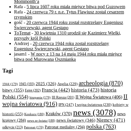
Mommonth’a
Rafa
-
5 lipca 1607 roku miała miejsce bitwa pod Guzowem
Rafa
-
24 czerwca 79 r. n.e. Tytus Flawiusz został cesarzem
rzymskim
gość
-
20 czerwca 1944 roku został rozstrzelany Eugeniusz
Świerczewski, agent Gestapo
ToTemat
-
30 kwietnia 1310 urodził się Kazimierz Wielki,
przyszły król Polski
Andrzej
-
20 czerwca 1944 roku został rozstrzelany
Eugeniusz Świerczewski, agent Gestapo
jasam1
-
W nocy z 13 na 14 maja 1944 roku miała miejsce
bitwa pod Murowaną Oszmianką
Tagi
archeologia
(870)
2025
(326)
Anglia
(229)
1944
(179)
1945
(193)
historia
Francja
(442)
historia
(473)
bitwy
(355)
Egipt
(202)
II
Polski
(554)
II Wojna Światowa
(406)
III Rzesza
(201)
hiszpania
(179)
wojna światowa
(916)
IPN
(247)
kobiety w
I wojna światowa
(230)
news
(3078)
Kraków
(370)
historii
(255)
news
Konkurs
(180)
Niemcy
(471)
news światowy
(346)
krajowy
(284)
news ze świata
(188)
polska
(763)
Patronat medialny
(294)
odkrycie
(213)
Patronat
(170)