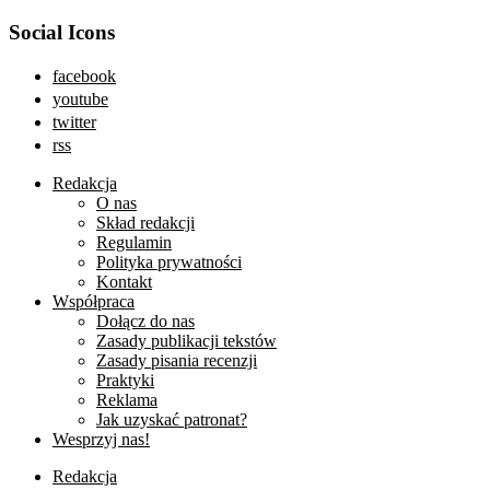
Social Icons
facebook
youtube
twitter
rss
Redakcja
O nas
Skład redakcji
Regulamin
Polityka prywatności
Kontakt
Współpraca
Dołącz do nas
Zasady publikacji tekstów
Zasady pisania recenzji
Praktyki
Reklama
Jak uzyskać patronat?
Wesprzyj nas!
Redakcja