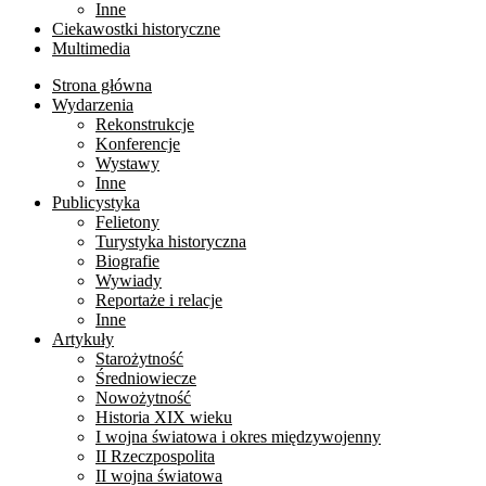
Inne
Ciekawostki historyczne
Multimedia
Strona główna
Wydarzenia
Rekonstrukcje
Konferencje
Wystawy
Inne
Publicystyka
Felietony
Turystyka historyczna
Biografie
Wywiady
Reportaże i relacje
Inne
Artykuły
Starożytność
Średniowiecze
Nowożytność
Historia XIX wieku
I wojna światowa i okres międzywojenny
II Rzeczpospolita
II wojna światowa