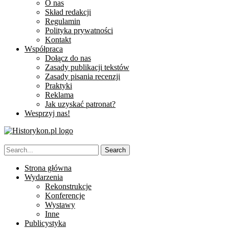
O nas
Skład redakcji
Regulamin
Polityka prywatności
Kontakt
Współpraca
Dołącz do nas
Zasady publikacji tekstów
Zasady pisania recenzji
Praktyki
Reklama
Jak uzyskać patronat?
Wesprzyj nas!
Strona główna
Wydarzenia
Rekonstrukcje
Konferencje
Wystawy
Inne
Publicystyka