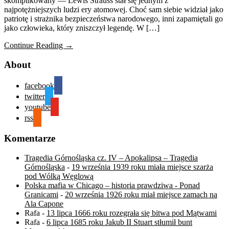
skomplikowany — Lewis Strauss stał się jednym z
najpotężniejszych ludzi ery atomowej. Choć sam siebie widział jako
patriotę i strażnika bezpieczeństwa narodowego, inni zapamiętali go
jako człowieka, który zniszczył legendę. W […]
Continue Reading →
About
facebook
twitter
youtube
rss
Komentarze
Tragedia Górnośląska cz. IV – Apokalipsa – Tragedia
Górnośląska
-
19 września 1939 roku miała miejsce szarża
pod Wólką Węglową
Polska mafia w Chicago – historia prawdziwa - Ponad
Granicami
-
20 września 1926 roku miał miejsce zamach na
Ala Capone
Rafa
-
13 lipca 1666 roku rozegrała się bitwa pod Mątwami
Rafa
-
6 lipca 1685 roku Jakub II Stuart stłumił bunt