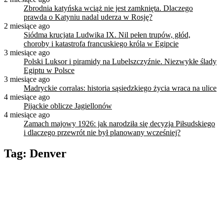
Zbrodnia katyńska wciąż nie jest zamknięta. Dlaczego
prawda o Katyniu nadal uderza w Rosję?
2 miesiące ago
Siódma krucjata Ludwika IX. Nil pełen trupów, głód,
choroby i katastrofa francuskiego króla w Egipcie
3 miesiące ago
Polski Luksor i piramidy na Lubelszczyźnie. Niezwykłe ślady
Egiptu w Polsce
3 miesiące ago
Madryckie corralas: historia sąsiedzkiego życia wraca na ulice
4 miesiące ago
Pijackie oblicze Jagiellonów
4 miesiące ago
Zamach majowy 1926: jak narodziła się decyzja Piłsudskiego
i dlaczego przewrót nie był planowany wcześniej?
Tag:
Denver