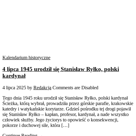
Kalendarium historyczne
4 lipca 1945 urodził się Stanisław Ryłko, polski
kardynał
4 lipca 2025
by
Redakcja
Comments are Disabled
Tego dnia 1945 roku urodził się Stanisław Ryłko, polski kardynał
Ścieżka, którą wybrał, prowadziła przez górskie parafie, krakowskie
katedry i watykańskie korytarze. Gdzieś pośrodku tej drogi pojawił
się Stanisław Ryłko – kapłan, profesor, kardynał, a nade wszystko
człowiek służby. Jego życiorys to opowieść o konsekwencji,
pokorze i duchowej sile, która […]
Continue Reading →