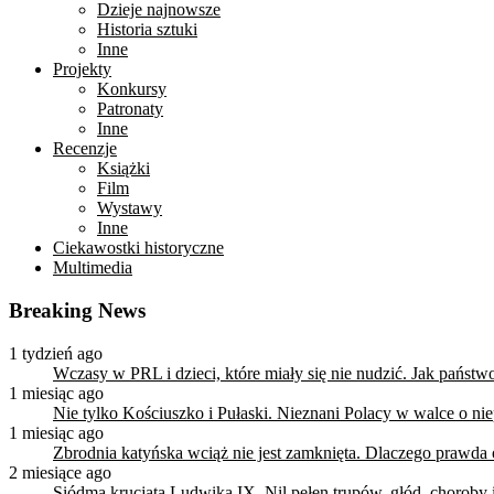
Dzieje najnowsze
Historia sztuki
Inne
Projekty
Konkursy
Patronaty
Inne
Recenzje
Książki
Film
Wystawy
Inne
Ciekawostki historyczne
Multimedia
Breaking News
1 tydzień ago
Wczasy w PRL i dzieci, które miały się nie nudzić. Jak państ
1 miesiąc ago
Nie tylko Kościuszko i Pułaski. Nieznani Polacy w walce o n
1 miesiąc ago
Zbrodnia katyńska wciąż nie jest zamknięta. Dlaczego prawda
2 miesiące ago
Siódma krucjata Ludwika IX. Nil pełen trupów, głód, choroby i