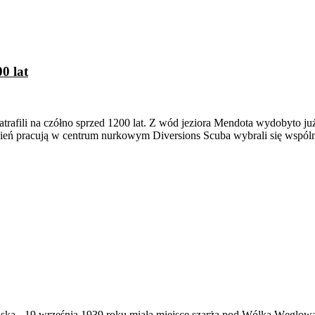
0 lat
afili na czółno sprzed 1200 lat. Z wód jeziora Mendota wydobyto ju
ień pracują w centrum nurkowym Diversions Scuba wybrali się wspól
ąska
-
19 września 1939 roku miała miejsce szarża pod Wólką Węglow