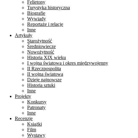
Felietony
Turystyka historyczna
Biografie
Wywiady
Reportaże i relacje
Inne
Artykuły
Starożytność
Średniowiecze
Nowożytność
Historia XIX wieku
I wojna światowa i okres międzywojenny
II Rzeczpospolita
II wojna światowa
Dzieje najnowsze
Historia sztuki
Inne
Projekty
Konkursy
Patronaty
Inne
Recenzje
Książki
Film
Wystawy