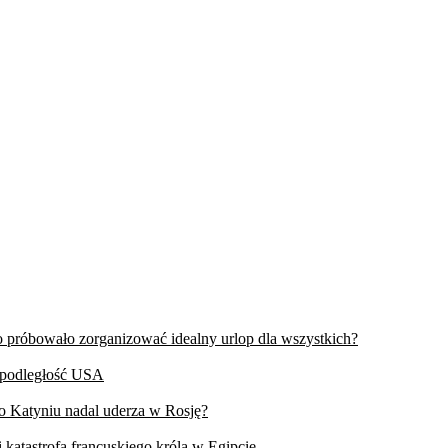
wo próbowało zorganizować idealny urlop dla wszystkich?
iepodległość USA
 o Katyniu nadal uderza w Rosję?
 katastrofa francuskiego króla w Egipcie