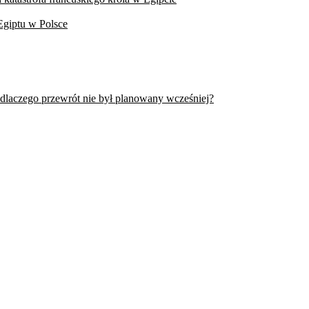
Egiptu w Polsce
 dlaczego przewrót nie był planowany wcześniej?