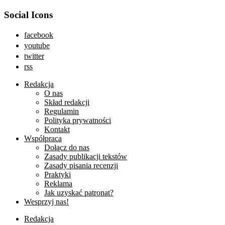
Social Icons
facebook
youtube
twitter
rss
Redakcja
O nas
Skład redakcji
Regulamin
Polityka prywatności
Kontakt
Współpraca
Dołącz do nas
Zasady publikacji tekstów
Zasady pisania recenzji
Praktyki
Reklama
Jak uzyskać patronat?
Wesprzyj nas!
Redakcja