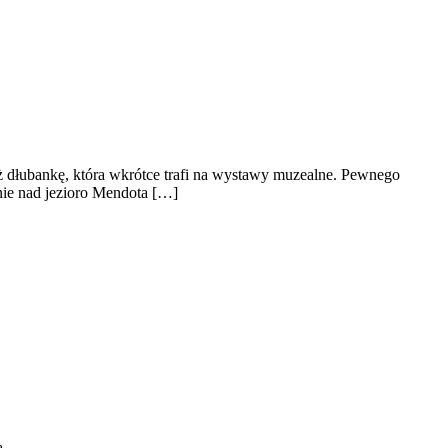
ż dłubankę, która wkrótce trafi na wystawy muzealne. Pewnego
nie nad jezioro Mendota […]
ą