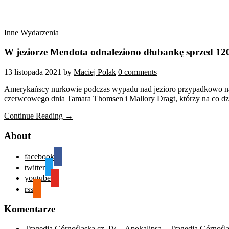
Inne
Wydarzenia
W jeziorze Mendota odnaleziono dłubankę sprzed 120
13 listopada 2021
by
Maciej Polak
0 comments
Amerykańscy nurkowie podczas wypadu nad jezioro przypadkowo natr
czerwcowego dnia Tamara Thomsen i Mallory Dragt, którzy na co dz
Continue Reading →
About
facebook
twitter
youtube
rss
Komentarze
Tragedia Górnośląska cz. IV – Apokalipsa – Tragedia Górnośl