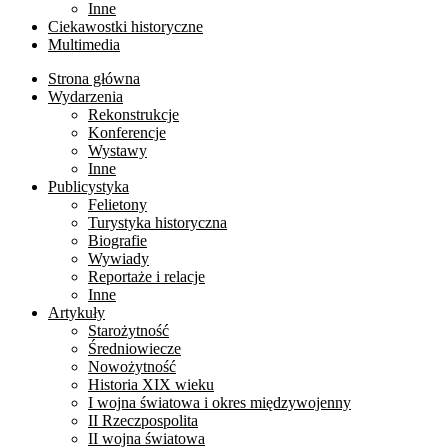
Inne
Ciekawostki historyczne
Multimedia
Strona główna
Wydarzenia
Rekonstrukcje
Konferencje
Wystawy
Inne
Publicystyka
Felietony
Turystyka historyczna
Biografie
Wywiady
Reportaże i relacje
Inne
Artykuły
Starożytność
Średniowiecze
Nowożytność
Historia XIX wieku
I wojna światowa i okres międzywojenny
II Rzeczpospolita
II wojna światowa