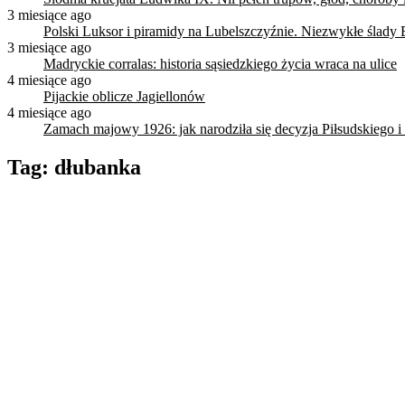
3 miesiące ago
Polski Luksor i piramidy na Lubelszczyźnie. Niezwykłe ślady 
3 miesiące ago
Madryckie corralas: historia sąsiedzkiego życia wraca na ulice
4 miesiące ago
Pijackie oblicze Jagiellonów
4 miesiące ago
Zamach majowy 1926: jak narodziła się decyzja Piłsudskiego i
Tag:
dłubanka