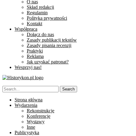
O nas
Skład redakcji
Regulamin
Polityka prywatności
Kontakt
Współpraca
Dołącz do nas
Zasady publikacji tekstów
Zasady pisania recenzji
Praktyki
Reklama
Jak uzyskać patronat?
Wesprzyj nas!
Strona główna
Wydarzenia
Rekonstrukcje
Konferencje
Wystawy
Inne
Publicystyka