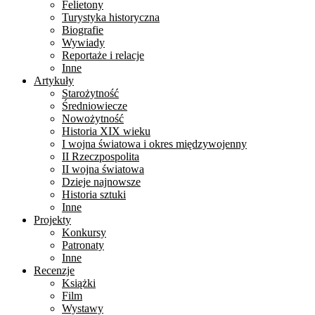
Felietony
Turystyka historyczna
Biografie
Wywiady
Reportaże i relacje
Inne
Artykuły
Starożytność
Średniowiecze
Nowożytność
Historia XIX wieku
I wojna światowa i okres międzywojenny
II Rzeczpospolita
II wojna światowa
Dzieje najnowsze
Historia sztuki
Inne
Projekty
Konkursy
Patronaty
Inne
Recenzje
Książki
Film
Wystawy