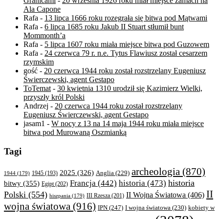
Granicami
-
20 września 1926 roku miał miejsce zamach na
Ala Capone
Rafa
-
13 lipca 1666 roku rozegrała się bitwa pod Mątwami
Rafa
-
6 lipca 1685 roku Jakub II Stuart stłumił bunt
Mommonth’a
Rafa
-
5 lipca 1607 roku miała miejsce bitwa pod Guzowem
Rafa
-
24 czerwca 79 r. n.e. Tytus Flawiusz został cesarzem
rzymskim
gość
-
20 czerwca 1944 roku został rozstrzelany Eugeniusz
Świerczewski, agent Gestapo
ToTemat
-
30 kwietnia 1310 urodził się Kazimierz Wielki,
przyszły król Polski
Andrzej
-
20 czerwca 1944 roku został rozstrzelany
Eugeniusz Świerczewski, agent Gestapo
jasam1
-
W nocy z 13 na 14 maja 1944 roku miała miejsce
bitwa pod Murowaną Oszmianką
Tagi
archeologia
(870)
2025
(326)
Anglia
(229)
1944
(179)
1945
(193)
historia
Francja
(442)
historia
(473)
bitwy
(355)
Egipt
(202)
II
Polski
(554)
II Wojna Światowa
(406)
III Rzesza
(201)
hiszpania
(179)
wojna światowa
(916)
IPN
(247)
kobiety w
I wojna światowa
(230)