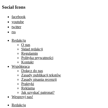
Social Icons
facebook
youtube
twitter
rss
Redakcja
O nas
Skład redakcji
Regulamin
Polityka prywatności
Kontakt
Współpraca
Dołącz do nas
Zasady publikacji tekstów
Zasady pisania recenzji
Praktyki
Reklama
Jak uzyskać patronat?
Wesprzyj nas!
Redakcja