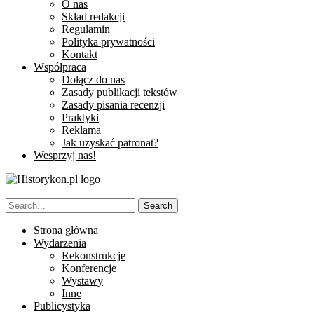
O nas
Skład redakcji
Regulamin
Polityka prywatności
Kontakt
Współpraca
Dołącz do nas
Zasady publikacji tekstów
Zasady pisania recenzji
Praktyki
Reklama
Jak uzyskać patronat?
Wesprzyj nas!
Strona główna
Wydarzenia
Rekonstrukcje
Konferencje
Wystawy
Inne
Publicystyka