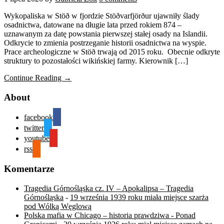
Wykopaliska w Stöð w fjordzie Stöðvarfjörður ujawniły ślady
osadnictwa, datowane na długie lata przed rokiem 874 –
uznawanym za datę powstania pierwszej stałej osady na Islandii.
Odkrycie to zmienia postrzeganie historii osadnictwa na wyspie.
Prace archeologiczne w Stöð trwają od 2015 roku. Obecnie odkryte
struktury to pozostałości wikińskiej farmy. Kierownik […]
Continue Reading →
About
facebook
twitter
youtube
rss
Komentarze
Tragedia Górnośląska cz. IV – Apokalipsa – Tragedia
Górnośląska
-
19 września 1939 roku miała miejsce szarża
pod Wólką Węglową
Polska mafia w Chicago – historia prawdziwa - Ponad