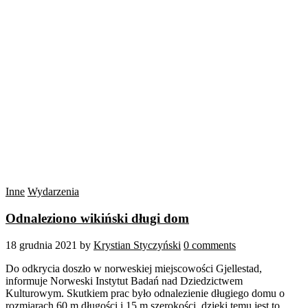
Inne
Wydarzenia
Odnaleziono wikiński długi dom
18 grudnia 2021
by
Krystian Styczyński
0 comments
Do odkrycia doszło w norweskiej miejscowości Gjellestad,
informuje Norweski Instytut Badań nad Dziedzictwem
Kulturowym. Skutkiem prac było odnalezienie długiego domu o
rozmiarach 60 m długości i 15 m szerokości, dzięki temu jest to