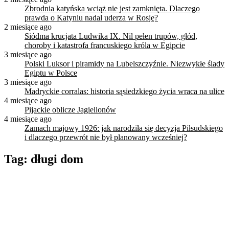
Zbrodnia katyńska wciąż nie jest zamknięta. Dlaczego
prawda o Katyniu nadal uderza w Rosję?
2 miesiące ago
Siódma krucjata Ludwika IX. Nil pełen trupów, głód,
choroby i katastrofa francuskiego króla w Egipcie
3 miesiące ago
Polski Luksor i piramidy na Lubelszczyźnie. Niezwykłe ślady
Egiptu w Polsce
3 miesiące ago
Madryckie corralas: historia sąsiedzkiego życia wraca na ulice
4 miesiące ago
Pijackie oblicze Jagiellonów
4 miesiące ago
Zamach majowy 1926: jak narodziła się decyzja Piłsudskiego
i dlaczego przewrót nie był planowany wcześniej?
Tag:
długi dom