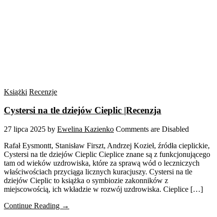
Książki
Recenzje
Cystersi na tle dziejów Cieplic |Recenzja
27 lipca 2025
by
Ewelina Kazienko
Comments are Disabled
Rafał Eysmontt, Stanisław Firszt, Andrzej Kozieł, źródła cieplickie,
Cystersi na tle dziejów Cieplic Cieplice znane są z funkcjonującego
tam od wieków uzdrowiska, które za sprawą wód o leczniczych
właściwościach przyciąga licznych kuracjuszy. Cystersi na tle
dziejów Cieplic to książka o symbiozie zakonników z
miejscowością, ich wkładzie w rozwój uzdrowiska. Cieplice […]
Continue Reading →