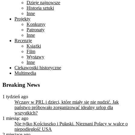
Dzieje najnowsze
Historia sztuki
Inne
Projekty
Konkursy
Patronaty
Inne
Recenzje
Książki
Film
Wystawy
Inne
Ciekawostki historyczne
Multimedia
Breaking News
1 tydzień ago
Wczasy w PRL i dzieci, które miały się nie nudzić. Jak
państwo próbowało zorganizować idealny urlop dla
wszystkich?
1 miesiąc ago
Nie tylko Kościuszko i Pułaski. Nieznani Polacy w walce o
niepodległość USA
2 miesiące ago