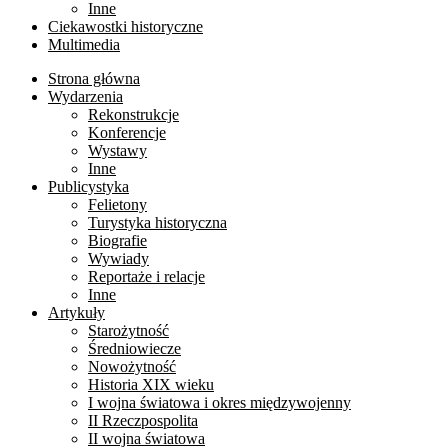
Inne
Ciekawostki historyczne
Multimedia
Strona główna
Wydarzenia
Rekonstrukcje
Konferencje
Wystawy
Inne
Publicystyka
Felietony
Turystyka historyczna
Biografie
Wywiady
Reportaże i relacje
Inne
Artykuły
Starożytność
Średniowiecze
Nowożytność
Historia XIX wieku
I wojna światowa i okres międzywojenny
II Rzeczpospolita
II wojna światowa