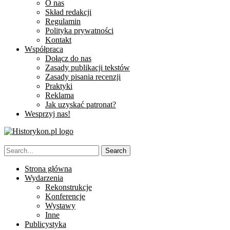
O nas
Skład redakcji
Regulamin
Polityka prywatności
Kontakt
Współpraca
Dołącz do nas
Zasady publikacji tekstów
Zasady pisania recenzji
Praktyki
Reklama
Jak uzyskać patronat?
Wesprzyj nas!
Strona główna
Wydarzenia
Rekonstrukcje
Konferencje
Wystawy
Inne
Publicystyka