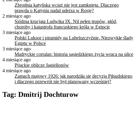
Zbrodnia katyńska wciąż nie jest zamknięta. Dlaczego
prawda o Katyniu nadal uderza w Rosję?
2 miesiące ago
Siódma krucjata Ludwika IX. Nil pełen trupów, głód,
choroby i katastrofa francuskiego króla w Egipcie
3 miesiące ago
Polski Luksor i piramidy na Lubelszczyźnie. Niezwykłe ślady
Egiptu w Polsce
3 miesiące ago
Madryckie corralas: historia sąsiedzkiego życia wraca na ulice
4 miesiące ago
Pijackie oblicze Jagiellonów
4 miesiące ago
Zamach majowy 1926: jak narodziła się decyzja Piłsudskiego
i dlaczego przewrót nie był planowany wcześniej?
Tag:
Dmitrij Dochturow