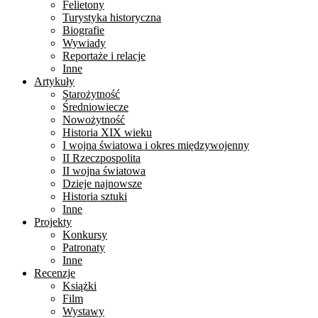
Felietony
Turystyka historyczna
Biografie
Wywiady
Reportaże i relacje
Inne
Artykuły
Starożytność
Średniowiecze
Nowożytność
Historia XIX wieku
I wojna światowa i okres międzywojenny
II Rzeczpospolita
II wojna światowa
Dzieje najnowsze
Historia sztuki
Inne
Projekty
Konkursy
Patronaty
Inne
Recenzje
Książki
Film
Wystawy