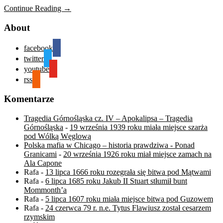
Continue Reading →
About
facebook
twitter
youtube
rss
Komentarze
Tragedia Górnośląska cz. IV – Apokalipsa – Tragedia
Górnośląska
-
19 września 1939 roku miała miejsce szarża
pod Wólką Węglową
Polska mafia w Chicago – historia prawdziwa - Ponad
Granicami
-
20 września 1926 roku miał miejsce zamach na
Ala Capone
Rafa
-
13 lipca 1666 roku rozegrała się bitwa pod Mątwami
Rafa
-
6 lipca 1685 roku Jakub II Stuart stłumił bunt
Mommonth’a
Rafa
-
5 lipca 1607 roku miała miejsce bitwa pod Guzowem
Rafa
-
24 czerwca 79 r. n.e. Tytus Flawiusz został cesarzem
rzymskim