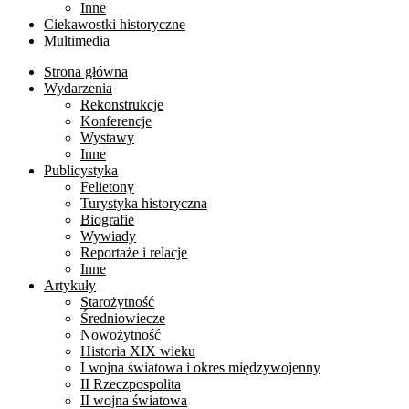
Inne
Ciekawostki historyczne
Multimedia
Strona główna
Wydarzenia
Rekonstrukcje
Konferencje
Wystawy
Inne
Publicystyka
Felietony
Turystyka historyczna
Biografie
Wywiady
Reportaże i relacje
Inne
Artykuły
Starożytność
Średniowiecze
Nowożytność
Historia XIX wieku
I wojna światowa i okres międzywojenny
II Rzeczpospolita
II wojna światowa