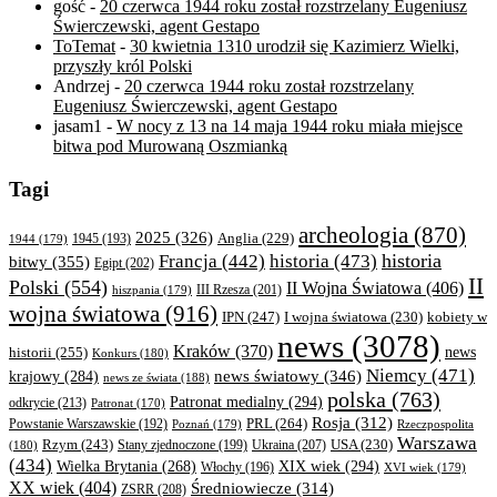
gość
-
20 czerwca 1944 roku został rozstrzelany Eugeniusz
Świerczewski, agent Gestapo
ToTemat
-
30 kwietnia 1310 urodził się Kazimierz Wielki,
przyszły król Polski
Andrzej
-
20 czerwca 1944 roku został rozstrzelany
Eugeniusz Świerczewski, agent Gestapo
jasam1
-
W nocy z 13 na 14 maja 1944 roku miała miejsce
bitwa pod Murowaną Oszmianką
Tagi
archeologia
(870)
2025
(326)
Anglia
(229)
1944
(179)
1945
(193)
historia
Francja
(442)
historia
(473)
bitwy
(355)
Egipt
(202)
II
Polski
(554)
II Wojna Światowa
(406)
III Rzesza
(201)
hiszpania
(179)
wojna światowa
(916)
IPN
(247)
kobiety w
I wojna światowa
(230)
news
(3078)
Kraków
(370)
historii
(255)
news
Konkurs
(180)
Niemcy
(471)
news światowy
(346)
krajowy
(284)
news ze świata
(188)
polska
(763)
Patronat medialny
(294)
odkrycie
(213)
Patronat
(170)
Rosja
(312)
PRL
(264)
Powstanie Warszawskie
(192)
Poznań
(179)
Rzeczpospolita
Warszawa
Rzym
(243)
Ukraina
(207)
USA
(230)
(180)
Stany zjednoczone
(199)
(434)
XIX wiek
(294)
Wielka Brytania
(268)
Włochy
(196)
XVI wiek
(179)
XX wiek
(404)
Średniowiecze
(314)
ZSRR
(208)