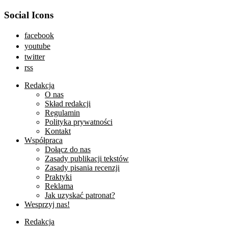
Social Icons
facebook
youtube
twitter
rss
Redakcja
O nas
Skład redakcji
Regulamin
Polityka prywatności
Kontakt
Współpraca
Dołącz do nas
Zasady publikacji tekstów
Zasady pisania recenzji
Praktyki
Reklama
Jak uzyskać patronat?
Wesprzyj nas!
Redakcja