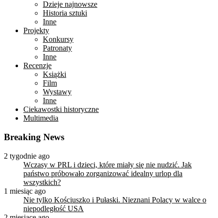
Dzieje najnowsze
Historia sztuki
Inne
Projekty
Konkursy
Patronaty
Inne
Recenzje
Książki
Film
Wystawy
Inne
Ciekawostki historyczne
Multimedia
Breaking News
2 tygodnie ago
Wczasy w PRL i dzieci, które miały się nie nudzić. Jak
państwo próbowało zorganizować idealny urlop dla
wszystkich?
1 miesiąc ago
Nie tylko Kościuszko i Pułaski. Nieznani Polacy w walce o
niepodległość USA
2 miesiące ago