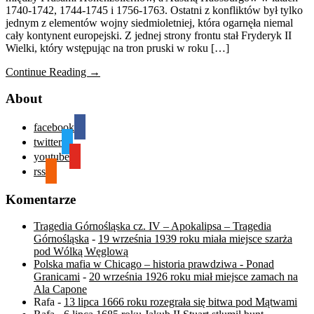
1740-1742, 1744-1745 i 1756-1763. Ostatni z konfliktów był tylko
jednym z elementów wojny siedmioletniej, która ogarnęła niemal
cały kontynent europejski. Z jednej strony frontu stał Fryderyk II
Wielki, który wstępując na tron pruski w roku […]
Continue Reading →
About
facebook
twitter
youtube
rss
Komentarze
Tragedia Górnośląska cz. IV – Apokalipsa – Tragedia
Górnośląska
-
19 września 1939 roku miała miejsce szarża
pod Wólką Węglową
Polska mafia w Chicago – historia prawdziwa - Ponad
Granicami
-
20 września 1926 roku miał miejsce zamach na
Ala Capone
Rafa
-
13 lipca 1666 roku rozegrała się bitwa pod Mątwami