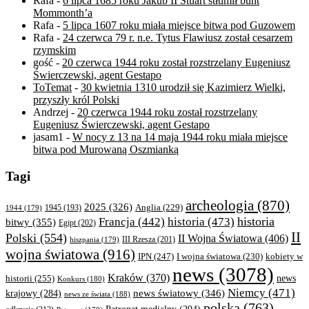
Rafa
-
6 lipca 1685 roku Jakub II Stuart stłumił bunt
Mommonth’a
Rafa
-
5 lipca 1607 roku miała miejsce bitwa pod Guzowem
Rafa
-
24 czerwca 79 r. n.e. Tytus Flawiusz został cesarzem
rzymskim
gość
-
20 czerwca 1944 roku został rozstrzelany Eugeniusz
Świerczewski, agent Gestapo
ToTemat
-
30 kwietnia 1310 urodził się Kazimierz Wielki,
przyszły król Polski
Andrzej
-
20 czerwca 1944 roku został rozstrzelany
Eugeniusz Świerczewski, agent Gestapo
jasam1
-
W nocy z 13 na 14 maja 1944 roku miała miejsce
bitwa pod Murowaną Oszmianką
Tagi
archeologia
(870)
2025
(326)
Anglia
(229)
1944
(179)
1945
(193)
historia
Francja
(442)
historia
(473)
bitwy
(355)
Egipt
(202)
II
Polski
(554)
II Wojna Światowa
(406)
III Rzesza
(201)
hiszpania
(179)
wojna światowa
(916)
IPN
(247)
kobiety w
I wojna światowa
(230)
news
(3078)
Kraków
(370)
historii
(255)
news
Konkurs
(180)
Niemcy
(471)
news światowy
(346)
krajowy
(284)
news ze świata
(188)
polska
(763)
Patronat medialny
(294)