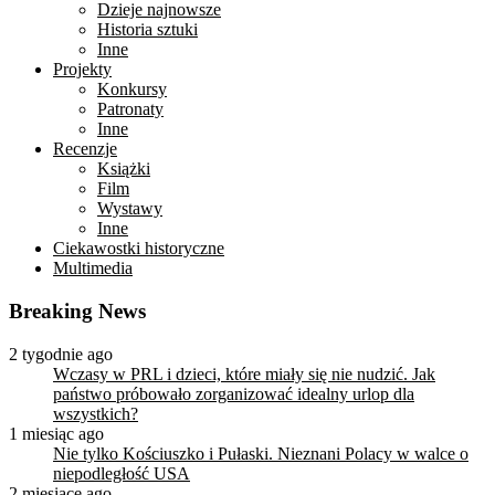
Dzieje najnowsze
Historia sztuki
Inne
Projekty
Konkursy
Patronaty
Inne
Recenzje
Książki
Film
Wystawy
Inne
Ciekawostki historyczne
Multimedia
Breaking News
2 tygodnie ago
Wczasy w PRL i dzieci, które miały się nie nudzić. Jak
państwo próbowało zorganizować idealny urlop dla
wszystkich?
1 miesiąc ago
Nie tylko Kościuszko i Pułaski. Nieznani Polacy w walce o
niepodległość USA
2 miesiące ago