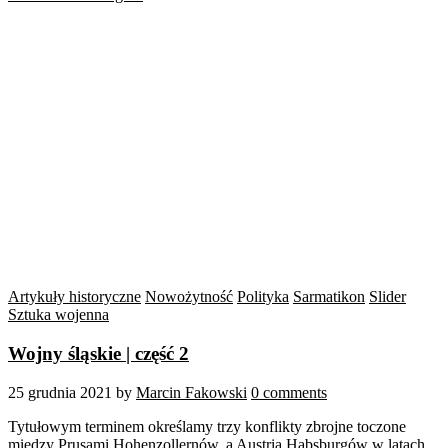
Artykuły historyczne
Nowożytność
Polityka
Sarmatikon
Slider
Sztuka wojenna
Wojny śląskie | część 2
25 grudnia 2021
by
Marcin Fakowski
0 comments
Tytułowym terminem określamy trzy konflikty zbrojne toczone
między Prusami Hohenzollernów, a Austrią Habsburgów w latach