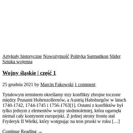
Artykuły historyczne
Nowożytność
Polityka
Sarmatikon
Slider
Sztuka wojenna
Wojny śląskie | część 1
25 grudnia 2021
by
Marcin Fakowski
1 comment
Tytułowym terminem określamy trzy konflikty zbrojne toczone
między Prusami Hohenzollernów, a Austrią Habsburgów w latach
1740-1742, 1744-1745 i 1756-1763[1]. Ostatni z konfliktów był
tylko jednym z elementów wojny siedmioletniej, która ogarnęła
niemal cały kontynent europejski. Z jednej strony frontu stał
Fryderyk II Wielki, który wstępując na tron pruski w roku […]
Continue Reading →