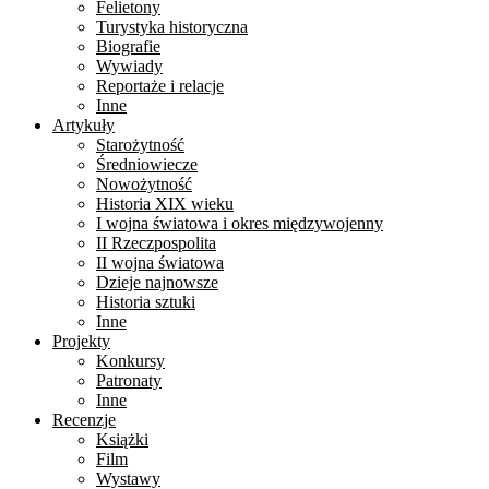
Felietony
Turystyka historyczna
Biografie
Wywiady
Reportaże i relacje
Inne
Artykuły
Starożytność
Średniowiecze
Nowożytność
Historia XIX wieku
I wojna światowa i okres międzywojenny
II Rzeczpospolita
II wojna światowa
Dzieje najnowsze
Historia sztuki
Inne
Projekty
Konkursy
Patronaty
Inne
Recenzje
Książki
Film
Wystawy