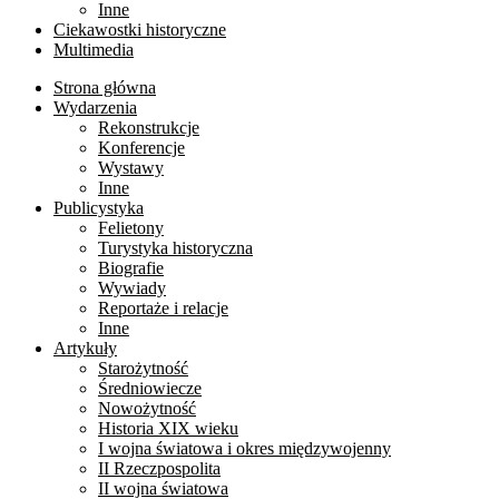
Inne
Ciekawostki historyczne
Multimedia
Strona główna
Wydarzenia
Rekonstrukcje
Konferencje
Wystawy
Inne
Publicystyka
Felietony
Turystyka historyczna
Biografie
Wywiady
Reportaże i relacje
Inne
Artykuły
Starożytność
Średniowiecze
Nowożytność
Historia XIX wieku
I wojna światowa i okres międzywojenny
II Rzeczpospolita
II wojna światowa