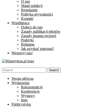
O nas
Skład redakcji
Regulamin
Polityka prywatności
Kontakt
Współpraca
Dołącz do nas
Zasady publikacji tekstów
Zasady pisania recenzji
Praktyki
Reklama
Jak uzyskać patronat?
Wesprzyj nas!
Strona główna
Wydarzenia
Rekonstrukcje
Konferencje
Wystawy
Inne
Publicystyka