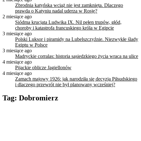
Zbrodnia katyńska wciąż nie jest zamknięta. Dlaczego
prawda o Katyniu nadal uderza w Rosję?
2 miesiące ago
Siódma krucjata Ludwika IX. Nil pełen trupów, głód,
choroby i katastrofa francuskiego króla w Egipcie
3 miesiące ago
Polski Luksor i piramidy na Lubelszczyźnie. Niezwykłe ślady
Egiptu w Polsce
3 miesiące ago
Madryckie corralas: historia sąsiedzkiego życia wraca na ulice
4 miesiące ago
Pijackie oblicze Jagiellonów
4 miesiące ago
Zamach majowy 1926: jak narodziła się decyzja Piłsudskiego
i dlaczego przewrót nie był planowany wcześniej?
Tag:
Dobromierz