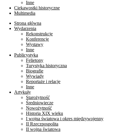
Inne
Ciekawostki historyczne
Multimedia
Strona główna
Wydarzenia
Rekonstrukcje
Konferencje
Wystawy
Inne
Publicystyka
Felietony
Turystyka historyczna
Biografie
Wywiady
Reportaże i relacje
Inne
Artykuły
Starożytność
Średniowiecze
Nowożytność
Historia XIX wieku
I wojna światowa i okres międzywojenny
II Rzeczpospolita
II wojna światowa