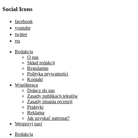
Social Icons
facebook
youtube
twitter
rss
Redakcja
O nas
Skład redakcji
Regulamin
Polityka prywatności
Kontakt
Współpraca
Dołącz do nas
Zasady publikacji tekstów
Zasady pisania recenzji
Praktyki
Reklama
Jak uzyskać patronat?
Wesprzyj nas!
Redakcja