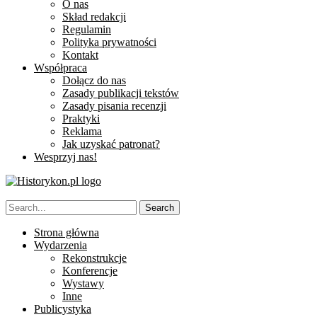
O nas
Skład redakcji
Regulamin
Polityka prywatności
Kontakt
Współpraca
Dołącz do nas
Zasady publikacji tekstów
Zasady pisania recenzji
Praktyki
Reklama
Jak uzyskać patronat?
Wesprzyj nas!
Strona główna
Wydarzenia
Rekonstrukcje
Konferencje
Wystawy
Inne
Publicystyka