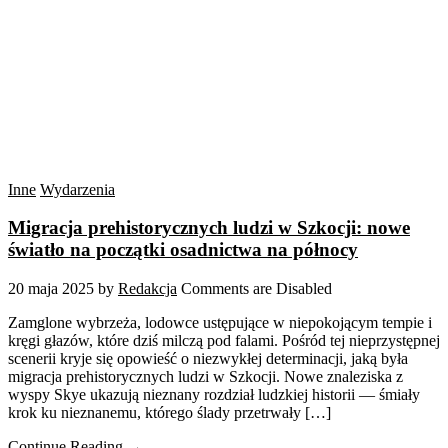
Inne
Wydarzenia
Migracja prehistorycznych ludzi w Szkocji: nowe
światło na początki osadnictwa na północy
20 maja 2025
by
Redakcja
Comments are Disabled
Zamglone wybrzeża, lodowce ustępujące w niepokojącym tempie i
kręgi głazów, które dziś milczą pod falami. Pośród tej nieprzystępnej
scenerii kryje się opowieść o niezwykłej determinacji, jaką była
migracja prehistorycznych ludzi w Szkocji. Nowe znaleziska z
wyspy Skye ukazują nieznany rozdział ludzkiej historii — śmiały
krok ku nieznanemu, którego ślady przetrwały […]
Continue Reading →