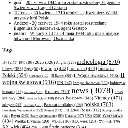
gość
-
20 czerwca 1944 roku został rozstrzelany Eugeniusz
Świerczewski, agent Gestapo
ToTemat
-
30 kwietnia 1310 urodził się Kazimierz Wielki,
przyszły król Polski
Andrzej
-
20 czerwca 1944 roku został rozstrzelany
Eugeniusz Świerczewski, agent Gestapo
jasam1
-
W nocy z 13 na 14 maja 1944 roku miała miejsce
bitwa pod Murowaną Oszmianką
Tagi
archeologia
(870)
2025
(326)
Anglia
(229)
1944
(179)
1945
(193)
historia
Francja
(442)
historia
(473)
bitwy
(355)
Egipt
(202)
II
Polski
(554)
II Wojna Światowa
(406)
III Rzesza
(201)
hiszpania
(179)
wojna światowa
(916)
IPN
(247)
kobiety w
I wojna światowa
(230)
news
(3078)
Kraków
(370)
historii
(255)
news
Konkurs
(180)
Niemcy
(471)
news światowy
(346)
krajowy
(284)
news ze świata
(188)
polska
(763)
Patronat medialny
(294)
odkrycie
(213)
Patronat
(170)
Rosja
(312)
PRL
(264)
Powstanie Warszawskie
(192)
Poznań
(179)
Rzeczpospolita
Warszawa
Rzym
(243)
Ukraina
(207)
USA
(230)
(180)
Stany zjednoczone
(199)
(434)
XIX wiek
(294)
Wielka Brytania
(268)
Włochy
(196)
XVI wiek
(179)
XX wiek
(404)
Średniowiecze
(314)
ZSRR
(208)