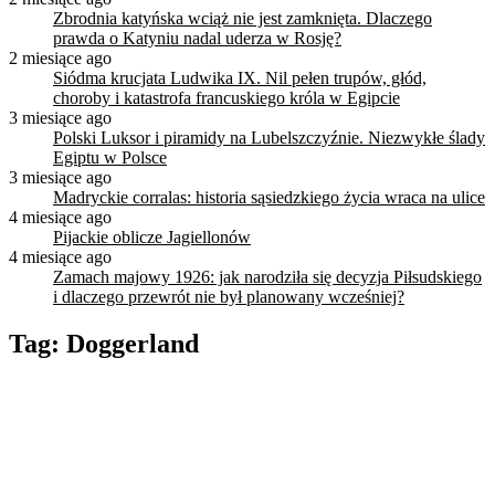
Zbrodnia katyńska wciąż nie jest zamknięta. Dlaczego
prawda o Katyniu nadal uderza w Rosję?
2 miesiące ago
Siódma krucjata Ludwika IX. Nil pełen trupów, głód,
choroby i katastrofa francuskiego króla w Egipcie
3 miesiące ago
Polski Luksor i piramidy na Lubelszczyźnie. Niezwykłe ślady
Egiptu w Polsce
3 miesiące ago
Madryckie corralas: historia sąsiedzkiego życia wraca na ulice
4 miesiące ago
Pijackie oblicze Jagiellonów
4 miesiące ago
Zamach majowy 1926: jak narodziła się decyzja Piłsudskiego
i dlaczego przewrót nie był planowany wcześniej?
Tag:
Doggerland