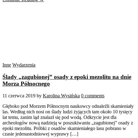
Inne
Wydarzenia
Ślady „zagubionej” osady z epoki mezolitu na dnie
Morza Północnego
11 czerwca 2019
by
Karolina Wysińska
0 comments
Głęboko pod Morzem Północnym naukowcy odnaleźli skamieniały
las. Według nich nosi on ślady ludzi żyjących tam około 10 tysięcy
lat temu, zanim ląd znalazł się pod wodą. Odkrycie jest dla
archeologów nową nadzieją w poszukiwaniu „zagubionej” osady z
epoki mezolitu. Próbki z osadów skamieniałego lasu pobrano w
czasie jedenastodniowej wyprawy […]