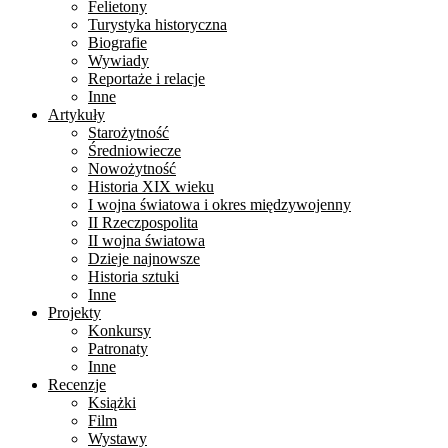
Felietony
Turystyka historyczna
Biografie
Wywiady
Reportaże i relacje
Inne
Artykuły
Starożytność
Średniowiecze
Nowożytność
Historia XIX wieku
I wojna światowa i okres międzywojenny
II Rzeczpospolita
II wojna światowa
Dzieje najnowsze
Historia sztuki
Inne
Projekty
Konkursy
Patronaty
Inne
Recenzje
Książki
Film
Wystawy