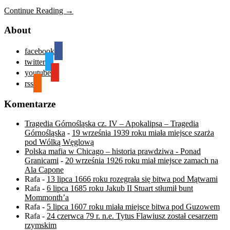
Continue Reading →
About
facebook
twitter
youtube
rss
Komentarze
Tragedia Górnośląska cz. IV – Apokalipsa – Tragedia
Górnośląska
-
19 września 1939 roku miała miejsce szarża
pod Wólką Węglową
Polska mafia w Chicago – historia prawdziwa - Ponad
Granicami
-
20 września 1926 roku miał miejsce zamach na
Ala Capone
Rafa
-
13 lipca 1666 roku rozegrała się bitwa pod Mątwami
Rafa
-
6 lipca 1685 roku Jakub II Stuart stłumił bunt
Mommonth’a
Rafa
-
5 lipca 1607 roku miała miejsce bitwa pod Guzowem
Rafa
-
24 czerwca 79 r. n.e. Tytus Flawiusz został cesarzem
rzymskim