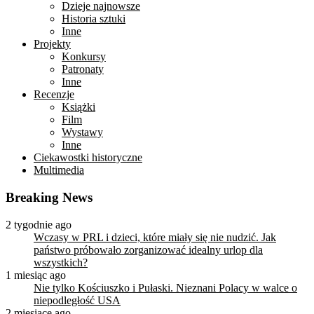
Dzieje najnowsze
Historia sztuki
Inne
Projekty
Konkursy
Patronaty
Inne
Recenzje
Książki
Film
Wystawy
Inne
Ciekawostki historyczne
Multimedia
Breaking News
2 tygodnie ago
Wczasy w PRL i dzieci, które miały się nie nudzić. Jak
państwo próbowało zorganizować idealny urlop dla
wszystkich?
1 miesiąc ago
Nie tylko Kościuszko i Pułaski. Nieznani Polacy w walce o
niepodległość USA
2 miesiące ago