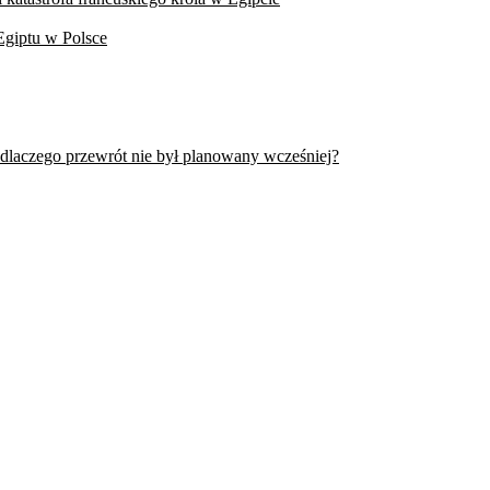
Egiptu w Polsce
 dlaczego przewrót nie był planowany wcześniej?