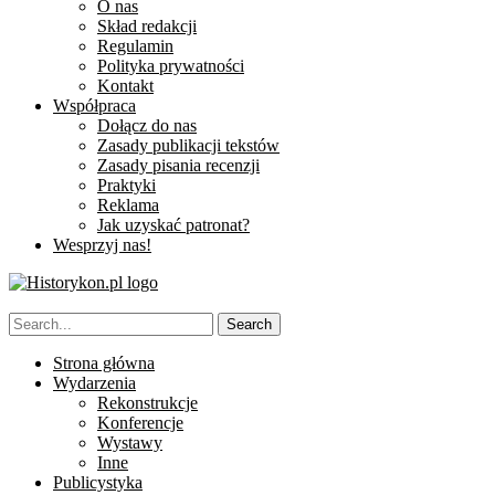
O nas
Skład redakcji
Regulamin
Polityka prywatności
Kontakt
Współpraca
Dołącz do nas
Zasady publikacji tekstów
Zasady pisania recenzji
Praktyki
Reklama
Jak uzyskać patronat?
Wesprzyj nas!
Strona główna
Wydarzenia
Rekonstrukcje
Konferencje
Wystawy
Inne
Publicystyka