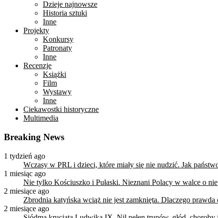
Dzieje najnowsze
Historia sztuki
Inne
Projekty
Konkursy
Patronaty
Inne
Recenzje
Książki
Film
Wystawy
Inne
Ciekawostki historyczne
Multimedia
Breaking News
1 tydzień ago
Wczasy w PRL i dzieci, które miały się nie nudzić. Jak państ
1 miesiąc ago
Nie tylko Kościuszko i Pułaski. Nieznani Polacy w walce o n
2 miesiące ago
Zbrodnia katyńska wciąż nie jest zamknięta. Dlaczego prawda
2 miesiące ago
Siódma krucjata Ludwika IX. Nil pełen trupów, głód, choroby i