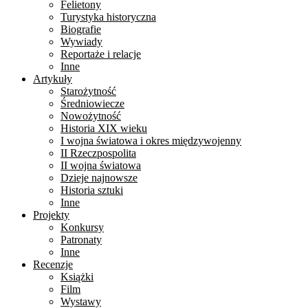
Felietony
Turystyka historyczna
Biografie
Wywiady
Reportaże i relacje
Inne
Artykuły
Starożytność
Średniowiecze
Nowożytność
Historia XIX wieku
I wojna światowa i okres międzywojenny
II Rzeczpospolita
II wojna światowa
Dzieje najnowsze
Historia sztuki
Inne
Projekty
Konkursy
Patronaty
Inne
Recenzje
Książki
Film
Wystawy