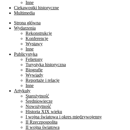
Inne
Ciekawostki historyczne
Multimedia
Strona główna
Wydarzenia
Rekonstrukcje
Konferencje
Wystawy
Inne
Publicystyka
Felietony
Turystyka historyczna
Biografie
Wywiady
Reportaże i relacje
Inne
Artykuły
Starożytność
Średniowiecze
Nowożytność
Historia XIX wieku
I wojna światowa i okres międzywojenny
II Rzeczpospolita
II wojna światowa