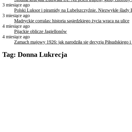
3 miesiące ago
Polski Luksor i piramidy na Lubelszczyźnie. Niezwykłe ślady 
3 miesiące ago
Madryckie corralas: historia sąsiedzkiego życia wraca na ulice
4 miesiące ago
Pijackie oblicze Jagiellonów
4 miesiące ago
Zamach majowy 1926: jak narodziła się decyzja Piłsudskiego i
Tag:
Donna Lukrecja