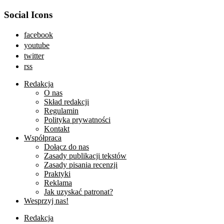
Social Icons
facebook
youtube
twitter
rss
Redakcja
O nas
Skład redakcji
Regulamin
Polityka prywatności
Kontakt
Współpraca
Dołącz do nas
Zasady publikacji tekstów
Zasady pisania recenzji
Praktyki
Reklama
Jak uzyskać patronat?
Wesprzyj nas!
Redakcja