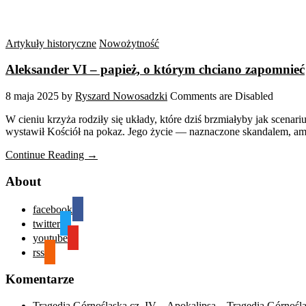
Artykuły historyczne
Nowożytność
Aleksander VI – papież, o którym chciano zapomnieć
8 maja 2025
by
Ryszard Nowosadzki
Comments are Disabled
W cieniu krzyża rodziły się układy, które dziś brzmiałyby jak scenar
wystawił Kościół na pokaz. Jego życie — naznaczone skandalem, ambi
Continue Reading →
About
facebook
twitter
youtube
rss
Komentarze
Tragedia Górnośląska cz. IV – Apokalipsa – Tragedia Górnośl