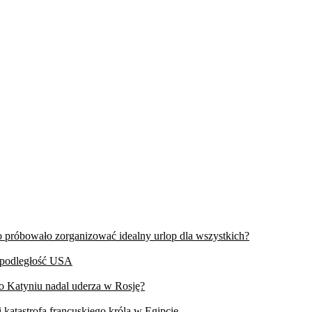
wo próbowało zorganizować idealny urlop dla wszystkich?
iepodległość USA
 o Katyniu nadal uderza w Rosję?
 katastrofa francuskiego króla w Egipcie