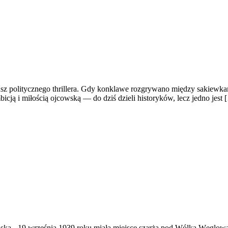
iusz politycznego thrillera. Gdy konklawe rozgrywano między sakiewkam
cją i miłością ojcowską — do dziś dzieli historyków, lecz jedno jest 
ąska
-
19 września 1939 roku miała miejsce szarża pod Wólką Węglow