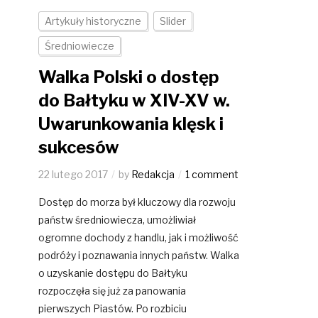
Artykuły historyczne
Slider
Średniowiecze
Walka Polski o dostęp
do Bałtyku w XIV-XV w.
Uwarunkowania klęsk i
sukcesów
22 lutego 2017
by
Redakcja
1 comment
Dostęp do morza był kluczowy dla rozwoju
państw średniowiecza, umożliwiał
ogromne dochody z handlu, jak i możliwość
podróży i poznawania innych państw. Walka
o uzyskanie dostępu do Bałtyku
rozpoczęła się już za panowania
pierwszych Piastów. Po rozbiciu