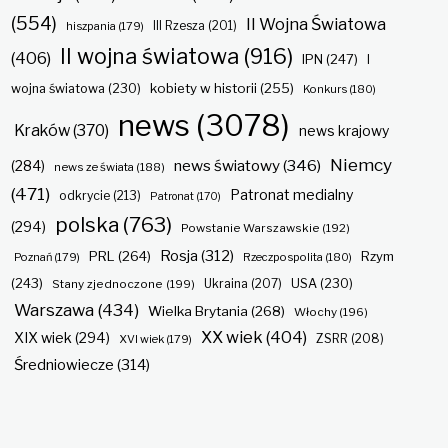
(554)
II Wojna Światowa
hiszpania
(179)
III Rzesza
(201)
II wojna światowa
(916)
(406)
IPN
(247)
I
kobiety w historii
(255)
wojna światowa
(230)
Konkurs
(180)
news
(3078)
Kraków
(370)
news krajowy
Niemcy
news światowy
(346)
(284)
news ze świata
(188)
(471)
Patronat medialny
odkrycie
(213)
Patronat
(170)
polska
(763)
(294)
Powstanie Warszawskie
(192)
Rosja
(312)
PRL
(264)
Rzym
Poznań
(179)
Rzeczpospolita
(180)
(243)
Ukraina
(207)
USA
(230)
Stany zjednoczone
(199)
Warszawa
(434)
Wielka Brytania
(268)
Włochy
(196)
XX wiek
(404)
XIX wiek
(294)
ZSRR
(208)
XVI wiek
(179)
Średniowiecze
(314)