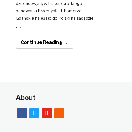
dzielnicowym, w trakcie krótkiego
panowania Przemysła II, Pomorze
Gdańskie należało do Polski na zasadzie
[…]
Continue Reading →
About
facebook
twitter
youtube
rss