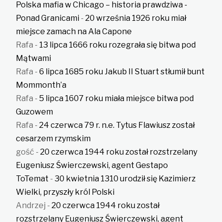
Polska mafia w Chicago – historia prawdziwa -
Ponad Granicami
-
20 września 1926 roku miał
miejsce zamach na Ala Capone
Rafa
-
13 lipca 1666 roku rozegrała się bitwa pod
Mątwami
Rafa
-
6 lipca 1685 roku Jakub II Stuart stłumił bunt
Mommonth’a
Rafa
-
5 lipca 1607 roku miała miejsce bitwa pod
Guzowem
Rafa
-
24 czerwca 79 r. n.e. Tytus Flawiusz został
cesarzem rzymskim
gość
-
20 czerwca 1944 roku został rozstrzelany
Eugeniusz Świerczewski, agent Gestapo
ToTemat
-
30 kwietnia 1310 urodził się Kazimierz
Wielki, przyszły król Polski
Andrzej
-
20 czerwca 1944 roku został
rozstrzelany Eugeniusz Świerczewski, agent