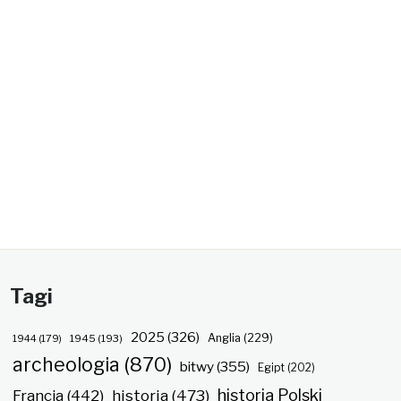
Tagi
2025
(326)
Anglia
(229)
1944
(179)
1945
(193)
archeologia
(870)
bitwy
(355)
Egipt
(202)
historia Polski
historia
(473)
Francja
(442)