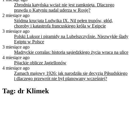
Zbrodnia katyńska wciąż nie jest zamknięta. Dlaczego
prawda o Katyniu nadal uderza w Rosję?
2 miesiące ago
Siódma krucjata Ludwika IX. Nil pełen trupów, głód,
choroby i katastrofa francuskiego króla w Egipcie
3 miesiące ago
Polski Luksor i piramidy na Lubelszczyźnie. Niezwykłe ślady
Egiptu w Polsce
3 miesiące ago
Madryckie corralas: historia sąsiedzkiego życia wraca na ulice
4 miesiące ago
Pijackie oblicze Jagiellonów
4 miesiące ago
Zamach majowy 1926: jak narodziła się decyzja Piłsudskiego
i dlaczego przewrót nie był planowany wcześniej?
Tag:
dr Klimek