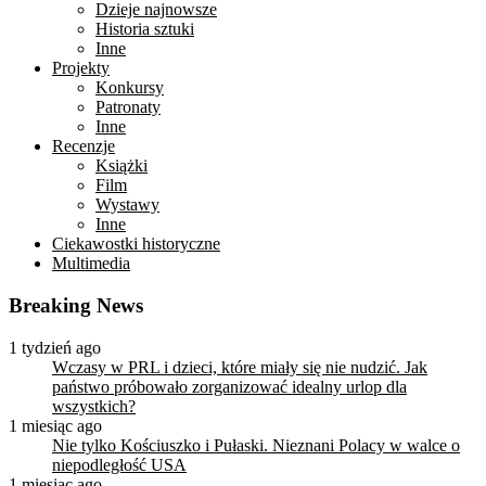
Dzieje najnowsze
Historia sztuki
Inne
Projekty
Konkursy
Patronaty
Inne
Recenzje
Książki
Film
Wystawy
Inne
Ciekawostki historyczne
Multimedia
Breaking News
1 tydzień ago
Wczasy w PRL i dzieci, które miały się nie nudzić. Jak
państwo próbowało zorganizować idealny urlop dla
wszystkich?
1 miesiąc ago
Nie tylko Kościuszko i Pułaski. Nieznani Polacy w walce o
niepodległość USA
1 miesiąc ago