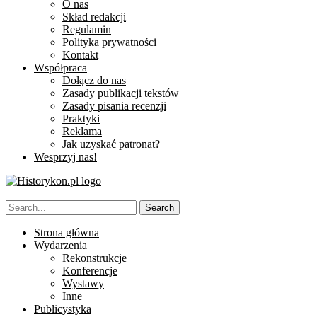
O nas
Skład redakcji
Regulamin
Polityka prywatności
Kontakt
Współpraca
Dołącz do nas
Zasady publikacji tekstów
Zasady pisania recenzji
Praktyki
Reklama
Jak uzyskać patronat?
Wesprzyj nas!
Strona główna
Wydarzenia
Rekonstrukcje
Konferencje
Wystawy
Inne
Publicystyka