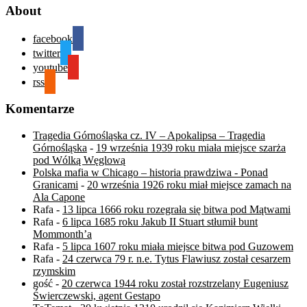
About
facebook
twitter
youtube
rss
Komentarze
Tragedia Górnośląska cz. IV – Apokalipsa – Tragedia
Górnośląska
-
19 września 1939 roku miała miejsce szarża
pod Wólką Węglową
Polska mafia w Chicago – historia prawdziwa - Ponad
Granicami
-
20 września 1926 roku miał miejsce zamach na
Ala Capone
Rafa
-
13 lipca 1666 roku rozegrała się bitwa pod Mątwami
Rafa
-
6 lipca 1685 roku Jakub II Stuart stłumił bunt
Mommonth’a
Rafa
-
5 lipca 1607 roku miała miejsce bitwa pod Guzowem
Rafa
-
24 czerwca 79 r. n.e. Tytus Flawiusz został cesarzem
rzymskim
gość
-
20 czerwca 1944 roku został rozstrzelany Eugeniusz
Świerczewski, agent Gestapo