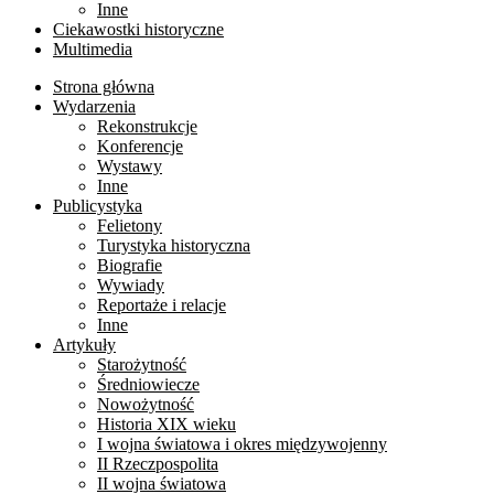
Inne
Ciekawostki historyczne
Multimedia
Strona główna
Wydarzenia
Rekonstrukcje
Konferencje
Wystawy
Inne
Publicystyka
Felietony
Turystyka historyczna
Biografie
Wywiady
Reportaże i relacje
Inne
Artykuły
Starożytność
Średniowiecze
Nowożytność
Historia XIX wieku
I wojna światowa i okres międzywojenny
II Rzeczpospolita
II wojna światowa