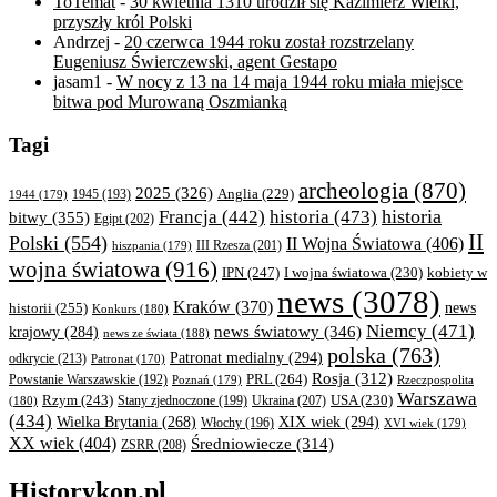
ToTemat
-
30 kwietnia 1310 urodził się Kazimierz Wielki,
przyszły król Polski
Andrzej
-
20 czerwca 1944 roku został rozstrzelany
Eugeniusz Świerczewski, agent Gestapo
jasam1
-
W nocy z 13 na 14 maja 1944 roku miała miejsce
bitwa pod Murowaną Oszmianką
Tagi
archeologia
(870)
2025
(326)
Anglia
(229)
1944
(179)
1945
(193)
historia
Francja
(442)
historia
(473)
bitwy
(355)
Egipt
(202)
II
Polski
(554)
II Wojna Światowa
(406)
III Rzesza
(201)
hiszpania
(179)
wojna światowa
(916)
IPN
(247)
kobiety w
I wojna światowa
(230)
news
(3078)
Kraków
(370)
historii
(255)
news
Konkurs
(180)
Niemcy
(471)
news światowy
(346)
krajowy
(284)
news ze świata
(188)
polska
(763)
Patronat medialny
(294)
odkrycie
(213)
Patronat
(170)
Rosja
(312)
PRL
(264)
Powstanie Warszawskie
(192)
Poznań
(179)
Rzeczpospolita
Warszawa
Rzym
(243)
Ukraina
(207)
USA
(230)
(180)
Stany zjednoczone
(199)
(434)
XIX wiek
(294)
Wielka Brytania
(268)
Włochy
(196)
XVI wiek
(179)
XX wiek
(404)
Średniowiecze
(314)
ZSRR
(208)
Historykon.pl