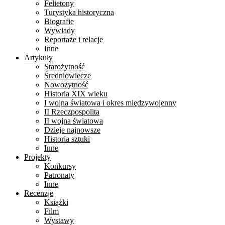
Felietony
Turystyka historyczna
Biografie
Wywiady
Reportaże i relacje
Inne
Artykuły
Starożytność
Średniowiecze
Nowożytność
Historia XIX wieku
I wojna światowa i okres międzywojenny
II Rzeczpospolita
II wojna światowa
Dzieje najnowsze
Historia sztuki
Inne
Projekty
Konkursy
Patronaty
Inne
Recenzje
Książki
Film
Wystawy