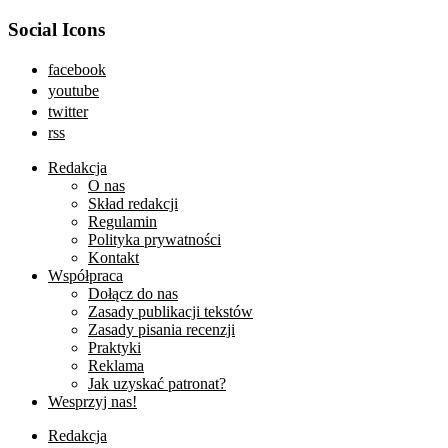
Social Icons
facebook
youtube
twitter
rss
Redakcja
O nas
Skład redakcji
Regulamin
Polityka prywatności
Kontakt
Współpraca
Dołącz do nas
Zasady publikacji tekstów
Zasady pisania recenzji
Praktyki
Reklama
Jak uzyskać patronat?
Wesprzyj nas!
Redakcja