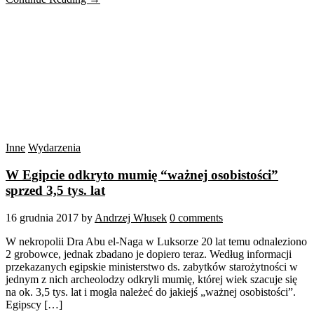
Inne
Wydarzenia
W Egipcie odkryto mumię “ważnej osobistości”
sprzed 3,5 tys. lat
16 grudnia 2017
by
Andrzej Włusek
0 comments
W nekropolii Dra Abu el-Naga w Luksorze 20 lat temu odnaleziono
2 grobowce, jednak zbadano je dopiero teraz. Według informacji
przekazanych egipskie ministerstwo ds. zabytków starożytności w
jednym z nich archeolodzy odkryli mumię, której wiek szacuje się
na ok. 3,5 tys. lat i mogła należeć do jakiejś „ważnej osobistości”.
Egipscy […]