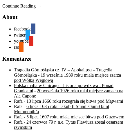
Continue Reading →
About
facebook
twitter
youtube
rss
Komentarze
Tragedia Górnośląska cz. IV – Apokalipsa – Tragedia
Górnośląska
-
19 września 1939 roku miała miejsce szarża
pod Wólką Węglową
Polska mafia w Chicago – historia prawdziwa - Ponad
Granicami
-
20 września 1926 roku miał miejsce zamach na
Ala Capone
Rafa
-
13 lipca 1666 roku rozegrała się bitwa pod Mątwami
Rafa
-
6 lipca 1685 roku Jakub II Stuart stłumił bunt
Mommonth’a
Rafa
-
5 lipca 1607 roku miała miejsce bitwa pod Guzowem
Rafa
-
24 czerwca 79 r. n.e. Tytus Flawiusz został cesarzem
rzymskim