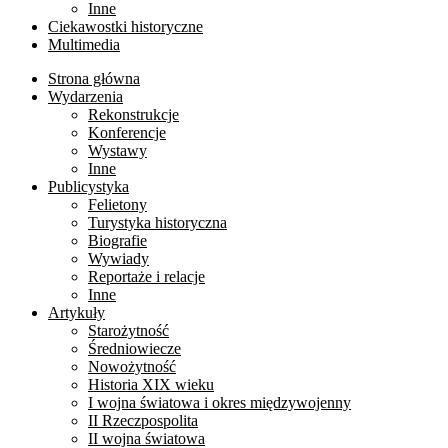
Inne
Ciekawostki historyczne
Multimedia
Strona główna
Wydarzenia
Rekonstrukcje
Konferencje
Wystawy
Inne
Publicystyka
Felietony
Turystyka historyczna
Biografie
Wywiady
Reportaże i relacje
Inne
Artykuły
Starożytność
Średniowiecze
Nowożytność
Historia XIX wieku
I wojna światowa i okres międzywojenny
II Rzeczpospolita
II wojna światowa