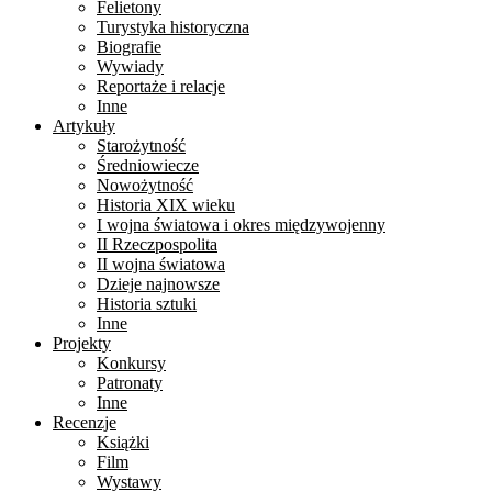
Felietony
Turystyka historyczna
Biografie
Wywiady
Reportaże i relacje
Inne
Artykuły
Starożytność
Średniowiecze
Nowożytność
Historia XIX wieku
I wojna światowa i okres międzywojenny
II Rzeczpospolita
II wojna światowa
Dzieje najnowsze
Historia sztuki
Inne
Projekty
Konkursy
Patronaty
Inne
Recenzje
Książki
Film
Wystawy