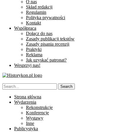
O nas
Skład redakcji
Regulamin
Polityka prywatności
Kontakt
Współpraca
Dołącz do nas
Zasady publikacji tekstów
Zasady pisania recenzji
Praktyki
Reklama
Jak uzyskać patronat?
Wesprzyj nas!
Strona główna
Wydarzenia
Rekonstrukcje
Konferencje
Wystawy
Inne
Publicystyka