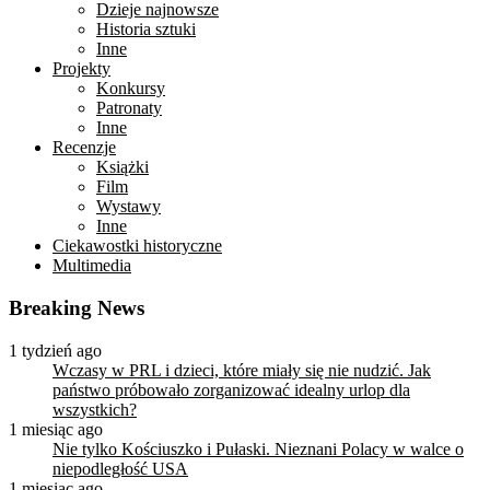
Dzieje najnowsze
Historia sztuki
Inne
Projekty
Konkursy
Patronaty
Inne
Recenzje
Książki
Film
Wystawy
Inne
Ciekawostki historyczne
Multimedia
Breaking News
1 tydzień ago
Wczasy w PRL i dzieci, które miały się nie nudzić. Jak
państwo próbowało zorganizować idealny urlop dla
wszystkich?
1 miesiąc ago
Nie tylko Kościuszko i Pułaski. Nieznani Polacy w walce o
niepodległość USA
1 miesiąc ago