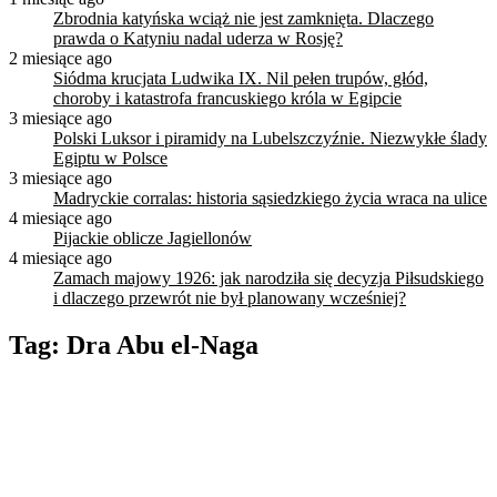
Zbrodnia katyńska wciąż nie jest zamknięta. Dlaczego
prawda o Katyniu nadal uderza w Rosję?
2 miesiące ago
Siódma krucjata Ludwika IX. Nil pełen trupów, głód,
choroby i katastrofa francuskiego króla w Egipcie
3 miesiące ago
Polski Luksor i piramidy na Lubelszczyźnie. Niezwykłe ślady
Egiptu w Polsce
3 miesiące ago
Madryckie corralas: historia sąsiedzkiego życia wraca na ulice
4 miesiące ago
Pijackie oblicze Jagiellonów
4 miesiące ago
Zamach majowy 1926: jak narodziła się decyzja Piłsudskiego
i dlaczego przewrót nie był planowany wcześniej?
Tag:
Dra Abu el-Naga