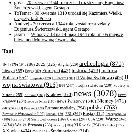
gość
-
20 czerwca 1944 roku został rozstrzelany Eugeniusz
Świerczewski, agent Gestapo
ToTemat
-
30 kwietnia 1310 urodził się Kazimierz Wielki,
przyszły król Polski
Andrzej
-
20 czerwca 1944 roku został rozstrzelany
Eugeniusz Świerczewski, agent Gestapo
jasam1
-
W nocy z 13 na 14 maja 1944 roku miała miejsce
bitwa pod Murowaną Oszmianką
Tagi
archeologia
(870)
2025
(326)
Anglia
(229)
1944
(179)
1945
(193)
historia
Francja
(442)
historia
(473)
bitwy
(355)
Egipt
(202)
II
Polski
(554)
II Wojna Światowa
(406)
III Rzesza
(201)
hiszpania
(179)
wojna światowa
(916)
IPN
(247)
kobiety w
I wojna światowa
(230)
news
(3078)
Kraków
(370)
historii
(255)
news
Konkurs
(180)
Niemcy
(471)
news światowy
(346)
krajowy
(284)
news ze świata
(188)
polska
(763)
Patronat medialny
(294)
odkrycie
(213)
Patronat
(170)
Rosja
(312)
PRL
(264)
Powstanie Warszawskie
(192)
Poznań
(179)
Rzeczpospolita
Warszawa
Rzym
(243)
Ukraina
(207)
USA
(230)
(180)
Stany zjednoczone
(199)
(434)
XIX wiek
(294)
Wielka Brytania
(268)
Włochy
(196)
XVI wiek
(179)
XX wiek
(404)
Średniowiecze
(314)
ZSRR
(208)