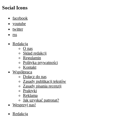
Social Icons
facebook
youtube
twitter
rss
Redakcja
O nas
Skład redakcji
Regulamin
Polityka prywatności
Kontakt
Współpraca
Dołącz do nas
Zasady publikacji tekstów
Zasady pisania recenzji
Praktyki
Reklama
Jak uzyskać patronat?
Wesprzyj nas!
Redakcja