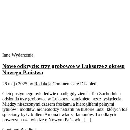
Inne
Wydarzenia
Nowe odkrycie: trzy grobowce w Luksorze z okresu
Nowego Państwa
28 maja 2025
by
Redakcja
Comments are Disabled
Cień pustynnego pyłu ledwie opadł, gdy ziemia Teb Zachodnich
odsłoniła trzy grobowce w Luksorze, zamknięte przez tysiąclecia.
Między niszczonymi czasem freskami a hieroglifami pełnymi
tytułów i modlitw, archeolodzy natrafili na historie ludzi, których los
spleciony był z kultem Amona i władzą faraonów. To odkrycie
poszerza naszą wiedzę o Nowym Państwie. […]
Continue Reading →