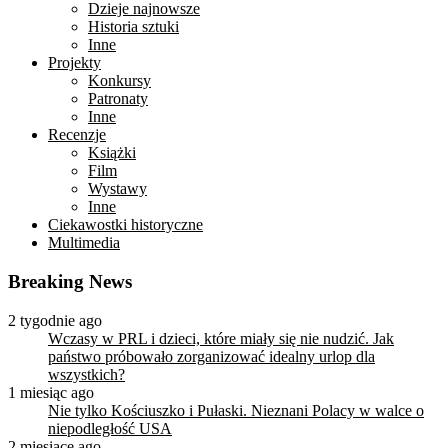
Dzieje najnowsze
Historia sztuki
Inne
Projekty
Konkursy
Patronaty
Inne
Recenzje
Książki
Film
Wystawy
Inne
Ciekawostki historyczne
Multimedia
Breaking News
2 tygodnie ago
Wczasy w PRL i dzieci, które miały się nie nudzić. Jak
państwo próbowało zorganizować idealny urlop dla
wszystkich?
1 miesiąc ago
Nie tylko Kościuszko i Pułaski. Nieznani Polacy w walce o
niepodległość USA
2 miesiące ago