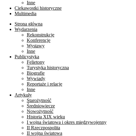
Inne
Ciekawostki historyczne
Multimedia
Strona główna
Wydarzenia
Rekonstrukcje
Konferencje
Wystawy
Inne
Publicystyka
Felietony
Turystyka historyczna
Biografie
Wywiady
Reportaże i relacje
Inne
Artykuły
Starożytność
Średniowiecze
Nowożytność
Historia XIX wieku
I wojna światowa i okres międzywojenny
II Rzeczpospolita
II wojna światowa