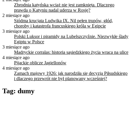
Zbrodnia katyńska wciąż nie jest zamknięta. Dlaczego
prawda o Katyniu nadal uderza w Rosję?
2 miesiące ago
Siódma krucjata Ludwika IX. Nil pełen trupów, głód,
choroby i katastrofa francuskiego króla w Egipcie
3 miesiące ago
Polski Luksor i piramidy na Lubelszczyźnie. Niezwykłe ślady
Egiptu w Polsce
3 miesiące ago
Madryckie corralas: historia sąsiedzkiego życia wraca na ulice
4 miesiące ago
Pijackie oblicze Jagiellonów
4 miesiące ago
Zamach majowy 1926: jak narodziła się decyzja Piłsudskiego
i dlaczego przewrót nie był planowany wcześniej?
Tag:
dumy