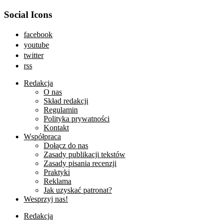
Social Icons
facebook
youtube
twitter
rss
Redakcja
O nas
Skład redakcji
Regulamin
Polityka prywatności
Kontakt
Współpraca
Dołącz do nas
Zasady publikacji tekstów
Zasady pisania recenzji
Praktyki
Reklama
Jak uzyskać patronat?
Wesprzyj nas!
Redakcja