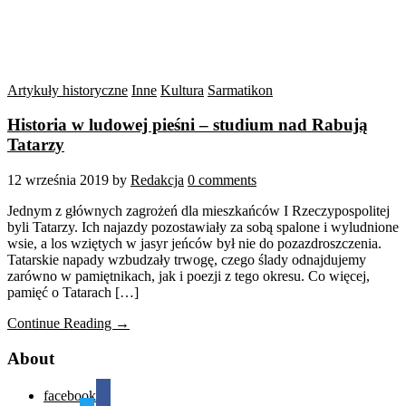
Artykuły historyczne
Inne
Kultura
Sarmatikon
Historia w ludowej pieśni – studium nad Rabują
Tatarzy
12 września 2019
by
Redakcja
0 comments
Jednym z głównych zagrożeń dla mieszkańców I Rzeczypospolitej
byli Tatarzy. Ich najazdy pozostawiały za sobą spalone i wyludnione
wsie, a los wziętych w jasyr jeńców był nie do pozazdroszczenia.
Tatarskie napady wzbudzały trwogę, czego ślady odnajdujemy
zarówno w pamiętnikach, jak i poezji z tego okresu. Co więcej,
pamięć o Tatarach […]
Continue Reading →
About
facebook