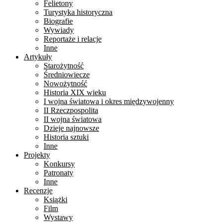
Felietony
Turystyka historyczna
Biografie
Wywiady
Reportaże i relacje
Inne
Artykuły
Starożytność
Średniowiecze
Nowożytność
Historia XIX wieku
I wojna światowa i okres międzywojenny
II Rzeczpospolita
II wojna światowa
Dzieje najnowsze
Historia sztuki
Inne
Projekty
Konkursy
Patronaty
Inne
Recenzje
Książki
Film
Wystawy