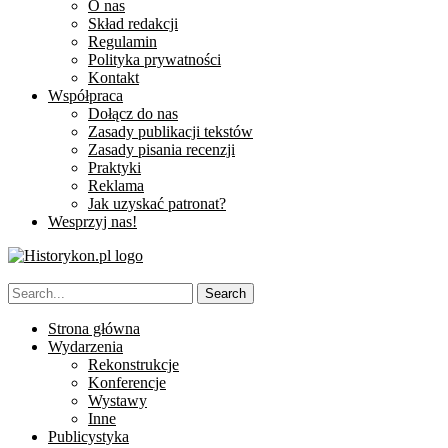
O nas
Skład redakcji
Regulamin
Polityka prywatności
Kontakt
Współpraca
Dołącz do nas
Zasady publikacji tekstów
Zasady pisania recenzji
Praktyki
Reklama
Jak uzyskać patronat?
Wesprzyj nas!
Strona główna
Wydarzenia
Rekonstrukcje
Konferencje
Wystawy
Inne
Publicystyka