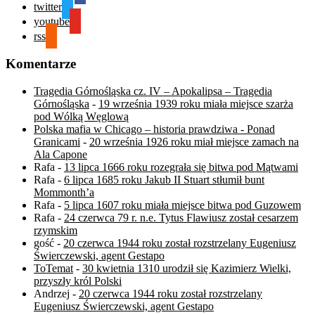
twitter
youtube
rss
Komentarze
Tragedia Górnośląska cz. IV – Apokalipsa – Tragedia
Górnośląska
-
19 września 1939 roku miała miejsce szarża
pod Wólką Węglową
Polska mafia w Chicago – historia prawdziwa - Ponad
Granicami
-
20 września 1926 roku miał miejsce zamach na
Ala Capone
Rafa
-
13 lipca 1666 roku rozegrała się bitwa pod Mątwami
Rafa
-
6 lipca 1685 roku Jakub II Stuart stłumił bunt
Mommonth’a
Rafa
-
5 lipca 1607 roku miała miejsce bitwa pod Guzowem
Rafa
-
24 czerwca 79 r. n.e. Tytus Flawiusz został cesarzem
rzymskim
gość
-
20 czerwca 1944 roku został rozstrzelany Eugeniusz
Świerczewski, agent Gestapo
ToTemat
-
30 kwietnia 1310 urodził się Kazimierz Wielki,
przyszły król Polski
Andrzej
-
20 czerwca 1944 roku został rozstrzelany
Eugeniusz Świerczewski, agent Gestapo