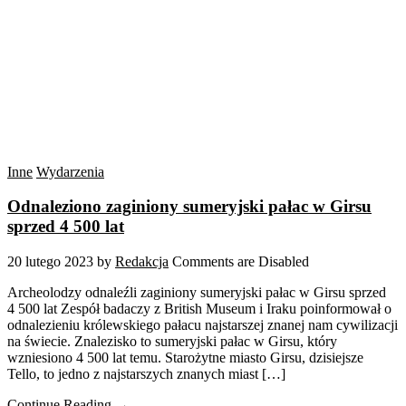
Inne
Wydarzenia
Odnaleziono zaginiony sumeryjski pałac w Girsu
sprzed 4 500 lat
20 lutego 2023
by
Redakcja
Comments are Disabled
Archeolodzy odnaleźli zaginiony sumeryjski pałac w Girsu sprzed
4 500 lat Zespół badaczy z British Museum i Iraku poinformował o
odnalezieniu królewskiego pałacu najstarszej znanej nam cywilizacji
na świecie. Znalezisko to sumeryjski pałac w Girsu, który
wzniesiono 4 500 lat temu. Starożytne miasto Girsu, dzisiejsze
Tello, to jedno z najstarszych znanych miast […]
Continue Reading →