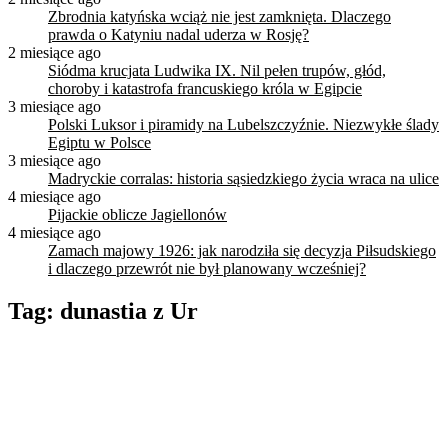
Zbrodnia katyńska wciąż nie jest zamknięta. Dlaczego
prawda o Katyniu nadal uderza w Rosję?
2 miesiące ago
Siódma krucjata Ludwika IX. Nil pełen trupów, głód,
choroby i katastrofa francuskiego króla w Egipcie
3 miesiące ago
Polski Luksor i piramidy na Lubelszczyźnie. Niezwykłe ślady
Egiptu w Polsce
3 miesiące ago
Madryckie corralas: historia sąsiedzkiego życia wraca na ulice
4 miesiące ago
Pijackie oblicze Jagiellonów
4 miesiące ago
Zamach majowy 1926: jak narodziła się decyzja Piłsudskiego
i dlaczego przewrót nie był planowany wcześniej?
Tag:
dunastia z Ur