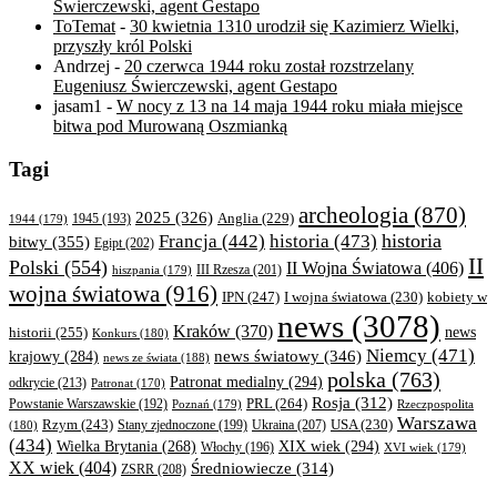
Świerczewski, agent Gestapo
ToTemat
-
30 kwietnia 1310 urodził się Kazimierz Wielki,
przyszły król Polski
Andrzej
-
20 czerwca 1944 roku został rozstrzelany
Eugeniusz Świerczewski, agent Gestapo
jasam1
-
W nocy z 13 na 14 maja 1944 roku miała miejsce
bitwa pod Murowaną Oszmianką
Tagi
archeologia
(870)
2025
(326)
Anglia
(229)
1944
(179)
1945
(193)
historia
Francja
(442)
historia
(473)
bitwy
(355)
Egipt
(202)
II
Polski
(554)
II Wojna Światowa
(406)
III Rzesza
(201)
hiszpania
(179)
wojna światowa
(916)
IPN
(247)
kobiety w
I wojna światowa
(230)
news
(3078)
Kraków
(370)
historii
(255)
news
Konkurs
(180)
Niemcy
(471)
news światowy
(346)
krajowy
(284)
news ze świata
(188)
polska
(763)
Patronat medialny
(294)
odkrycie
(213)
Patronat
(170)
Rosja
(312)
PRL
(264)
Powstanie Warszawskie
(192)
Poznań
(179)
Rzeczpospolita
Warszawa
Rzym
(243)
Ukraina
(207)
USA
(230)
(180)
Stany zjednoczone
(199)
(434)
XIX wiek
(294)
Wielka Brytania
(268)
Włochy
(196)
XVI wiek
(179)
XX wiek
(404)
Średniowiecze
(314)
ZSRR
(208)