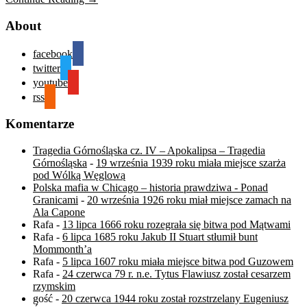
About
facebook
twitter
youtube
rss
Komentarze
Tragedia Górnośląska cz. IV – Apokalipsa – Tragedia
Górnośląska
-
19 września 1939 roku miała miejsce szarża
pod Wólką Węglową
Polska mafia w Chicago – historia prawdziwa - Ponad
Granicami
-
20 września 1926 roku miał miejsce zamach na
Ala Capone
Rafa
-
13 lipca 1666 roku rozegrała się bitwa pod Mątwami
Rafa
-
6 lipca 1685 roku Jakub II Stuart stłumił bunt
Mommonth’a
Rafa
-
5 lipca 1607 roku miała miejsce bitwa pod Guzowem
Rafa
-
24 czerwca 79 r. n.e. Tytus Flawiusz został cesarzem
rzymskim
gość
-
20 czerwca 1944 roku został rozstrzelany Eugeniusz