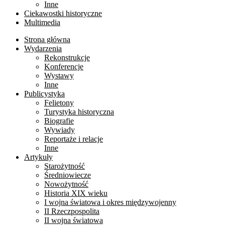
Inne
Ciekawostki historyczne
Multimedia
Strona główna
Wydarzenia
Rekonstrukcje
Konferencje
Wystawy
Inne
Publicystyka
Felietony
Turystyka historyczna
Biografie
Wywiady
Reportaże i relacje
Inne
Artykuły
Starożytność
Średniowiecze
Nowożytność
Historia XIX wieku
I wojna światowa i okres międzywojenny
II Rzeczpospolita
II wojna światowa