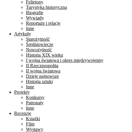
Felietony
Turystyka historyczna
Biografie
Wywiady
Reportaże i relacje
Inne
Artykuły
Starożytność
Średniowiecze
Nowożytność
Historia XIX wieku
I wojna światowa i okres międzywojenny
II Rzeczpospolita
II wojna światowa
Dzieje najnowsze
Historia sztuki
Inne
Projekty
Konkursy
Patronaty
Inne
Recenzje
Książki
Film
Wystawy