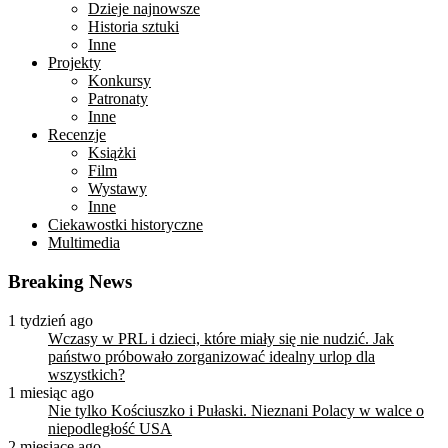
Dzieje najnowsze
Historia sztuki
Inne
Projekty
Konkursy
Patronaty
Inne
Recenzje
Książki
Film
Wystawy
Inne
Ciekawostki historyczne
Multimedia
Breaking News
1 tydzień ago
Wczasy w PRL i dzieci, które miały się nie nudzić. Jak
państwo próbowało zorganizować idealny urlop dla
wszystkich?
1 miesiąc ago
Nie tylko Kościuszko i Pułaski. Nieznani Polacy w walce o
niepodległość USA
2 miesiące ago