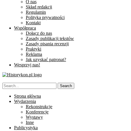
O nas
Skład redakcji
Regulamin
Polityka prywatności
Kontakt
Współpraca
Dołącz do nas
Zasady publikacji tekstów
Zasady pisania recenzji
Praktyki
Reklama
Jak uzyskać patronat?
Wesprzyj nas!
Strona główna
Wydarzenia
Rekonstrukcje
Konferencje
Wystawy
Inne
Publicystyka