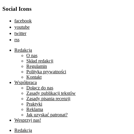
Social Icons
facebook
youtube
twitter
rss
Redakcja
O nas
Skład redakcji
Regulamin
Polityka prywatności
Kontakt
Współpraca
Dołącz do nas
Zasady publikacji tekstów
Zasady pisania recenzji
Praktyki
Reklama
Jak uzyskać patronat?
Wesprzyj nas!
Redakcja