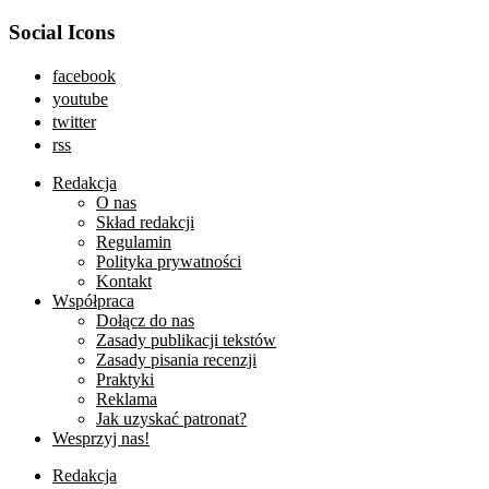
Social Icons
facebook
youtube
twitter
rss
Redakcja
O nas
Skład redakcji
Regulamin
Polityka prywatności
Kontakt
Współpraca
Dołącz do nas
Zasady publikacji tekstów
Zasady pisania recenzji
Praktyki
Reklama
Jak uzyskać patronat?
Wesprzyj nas!
Redakcja