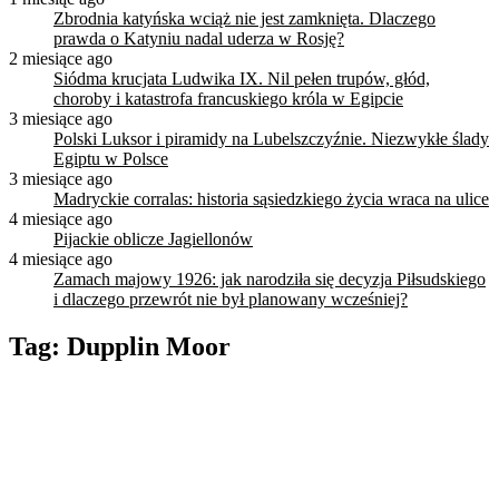
Zbrodnia katyńska wciąż nie jest zamknięta. Dlaczego
prawda o Katyniu nadal uderza w Rosję?
2 miesiące ago
Siódma krucjata Ludwika IX. Nil pełen trupów, głód,
choroby i katastrofa francuskiego króla w Egipcie
3 miesiące ago
Polski Luksor i piramidy na Lubelszczyźnie. Niezwykłe ślady
Egiptu w Polsce
3 miesiące ago
Madryckie corralas: historia sąsiedzkiego życia wraca na ulice
4 miesiące ago
Pijackie oblicze Jagiellonów
4 miesiące ago
Zamach majowy 1926: jak narodziła się decyzja Piłsudskiego
i dlaczego przewrót nie był planowany wcześniej?
Tag:
Dupplin Moor