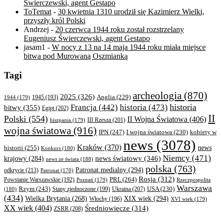
Świerczewski, agent Gestapo
ToTemat
-
30 kwietnia 1310 urodził się Kazimierz Wielki,
przyszły król Polski
Andrzej
-
20 czerwca 1944 roku został rozstrzelany
Eugeniusz Świerczewski, agent Gestapo
jasam1
-
W nocy z 13 na 14 maja 1944 roku miała miejsce
bitwa pod Murowaną Oszmianką
Tagi
archeologia
(870)
2025
(326)
Anglia
(229)
1944
(179)
1945
(193)
historia
Francja
(442)
historia
(473)
bitwy
(355)
Egipt
(202)
II
Polski
(554)
II Wojna Światowa
(406)
III Rzesza
(201)
hiszpania
(179)
wojna światowa
(916)
IPN
(247)
kobiety w
I wojna światowa
(230)
news
(3078)
Kraków
(370)
historii
(255)
news
Konkurs
(180)
Niemcy
(471)
news światowy
(346)
krajowy
(284)
news ze świata
(188)
polska
(763)
Patronat medialny
(294)
odkrycie
(213)
Patronat
(170)
Rosja
(312)
PRL
(264)
Powstanie Warszawskie
(192)
Poznań
(179)
Rzeczpospolita
Warszawa
Rzym
(243)
Ukraina
(207)
USA
(230)
(180)
Stany zjednoczone
(199)
(434)
XIX wiek
(294)
Wielka Brytania
(268)
Włochy
(196)
XVI wiek
(179)
XX wiek
(404)
Średniowiecze
(314)
ZSRR
(208)