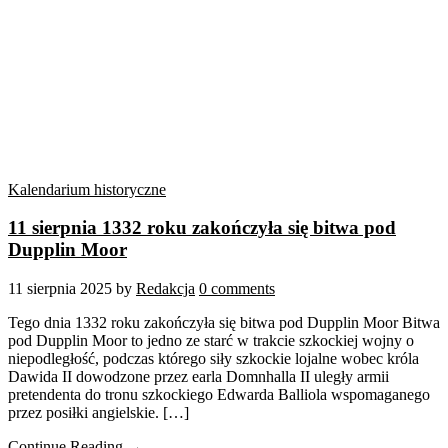
Kalendarium historyczne
11 sierpnia 1332 roku zakończyła się bitwa pod
Dupplin Moor
11 sierpnia 2025
by
Redakcja
0 comments
Tego dnia 1332 roku zakończyła się bitwa pod Dupplin Moor Bitwa
pod Dupplin Moor to jedno ze starć w trakcie szkockiej wojny o
niepodległość, podczas którego siły szkockie lojalne wobec króla
Dawida II dowodzone przez earla Domnhalla II uległy armii
pretendenta do tronu szkockiego Edwarda Balliola wspomaganego
przez posiłki angielskie. […]
Continue Reading →