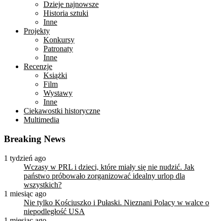
Dzieje najnowsze
Historia sztuki
Inne
Projekty
Konkursy
Patronaty
Inne
Recenzje
Książki
Film
Wystawy
Inne
Ciekawostki historyczne
Multimedia
Breaking News
1 tydzień ago
Wczasy w PRL i dzieci, które miały się nie nudzić. Jak
państwo próbowało zorganizować idealny urlop dla
wszystkich?
1 miesiąc ago
Nie tylko Kościuszko i Pułaski. Nieznani Polacy w walce o
niepodległość USA
1 miesiąc ago