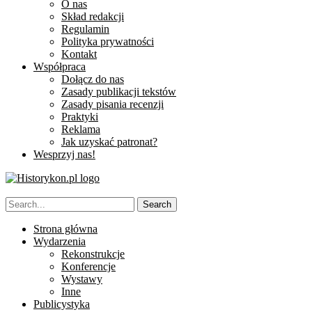
O nas
Skład redakcji
Regulamin
Polityka prywatności
Kontakt
Współpraca
Dołącz do nas
Zasady publikacji tekstów
Zasady pisania recenzji
Praktyki
Reklama
Jak uzyskać patronat?
Wesprzyj nas!
Strona główna
Wydarzenia
Rekonstrukcje
Konferencje
Wystawy
Inne
Publicystyka