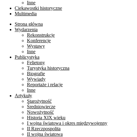
Inne
Ciekawostki historyczne
Multimedia
Strona główna
Wydarzenia
Rekonstrukcje
Konferencje
Wystawy
Inne
Publicystyka
Felietony
Turystyka historyczna
Biografie
Wywiady
Reportaże i relacje
Inne
Artykuły
Starożytność
Średniowiecze
Nowożytność
Historia XIX wieku
I wojna światowa i okres międzywojenny
II Rzeczpospolita
II wojna światowa