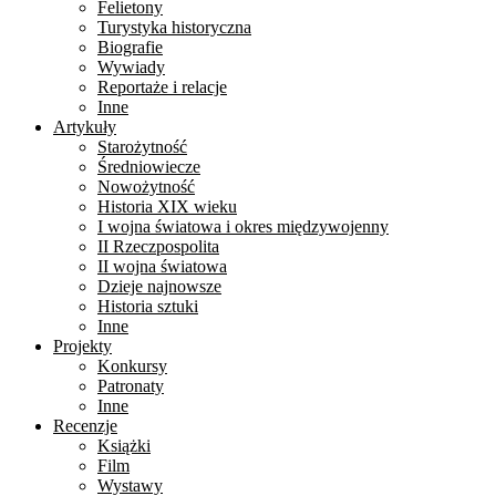
Felietony
Turystyka historyczna
Biografie
Wywiady
Reportaże i relacje
Inne
Artykuły
Starożytność
Średniowiecze
Nowożytność
Historia XIX wieku
I wojna światowa i okres międzywojenny
II Rzeczpospolita
II wojna światowa
Dzieje najnowsze
Historia sztuki
Inne
Projekty
Konkursy
Patronaty
Inne
Recenzje
Książki
Film
Wystawy