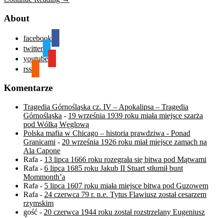
About
facebook
twitter
youtube
rss
Komentarze
Tragedia Górnośląska cz. IV – Apokalipsa – Tragedia
Górnośląska
-
19 września 1939 roku miała miejsce szarża
pod Wólką Węglową
Polska mafia w Chicago – historia prawdziwa - Ponad
Granicami
-
20 września 1926 roku miał miejsce zamach na
Ala Capone
Rafa
-
13 lipca 1666 roku rozegrała się bitwa pod Mątwami
Rafa
-
6 lipca 1685 roku Jakub II Stuart stłumił bunt
Mommonth’a
Rafa
-
5 lipca 1607 roku miała miejsce bitwa pod Guzowem
Rafa
-
24 czerwca 79 r. n.e. Tytus Flawiusz został cesarzem
rzymskim
gość
-
20 czerwca 1944 roku został rozstrzelany Eugeniusz