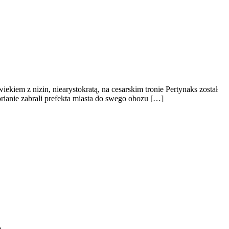
kiem z nizin, niearystokratą, na cesarskim tronie Pertynaks został
rianie zabrali prefekta miasta do swego obozu […]
ą