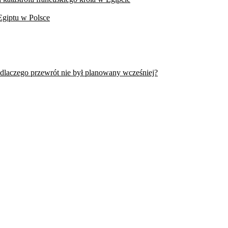
Egiptu w Polsce
 dlaczego przewrót nie był planowany wcześniej?