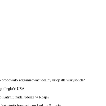
wo próbowało zorganizować idealny urlop dla wszystkich?
iepodległość USA
 o Katyniu nadal uderza w Rosję?
 katastrofa francuskiego króla w Egipcie