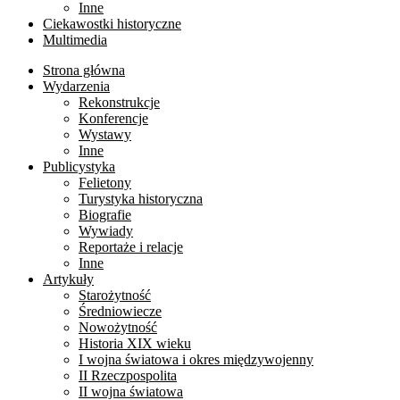
Inne
Ciekawostki historyczne
Multimedia
Strona główna
Wydarzenia
Rekonstrukcje
Konferencje
Wystawy
Inne
Publicystyka
Felietony
Turystyka historyczna
Biografie
Wywiady
Reportaże i relacje
Inne
Artykuły
Starożytność
Średniowiecze
Nowożytność
Historia XIX wieku
I wojna światowa i okres międzywojenny
II Rzeczpospolita
II wojna światowa