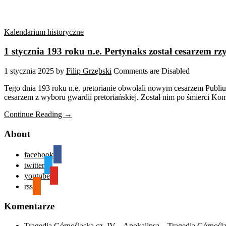
Kalendarium historyczne
1 stycznia 193 roku n.e. Pertynaks został cesarzem r
1 stycznia 2025
by
Filip Grzębski
Comments are Disabled
Tego dnia 193 roku n.e. pretorianie obwołali nowym cesarzem Publius
cesarzem z wyboru gwardii pretoriańskiej. Został nim po śmierci Ko
Continue Reading →
About
facebook
twitter
youtube
rss
Komentarze
Tragedia Górnośląska cz. IV – Apokalipsa – Tragedia Górnośl