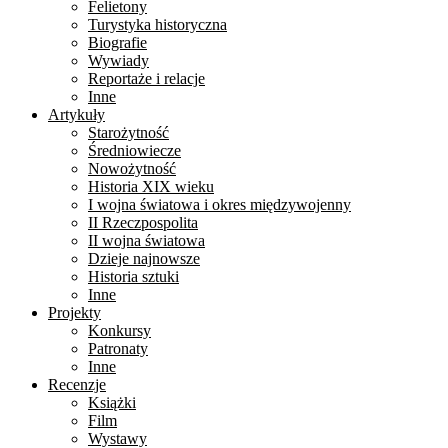
Felietony
Turystyka historyczna
Biografie
Wywiady
Reportaże i relacje
Inne
Artykuły
Starożytność
Średniowiecze
Nowożytność
Historia XIX wieku
I wojna światowa i okres międzywojenny
II Rzeczpospolita
II wojna światowa
Dzieje najnowsze
Historia sztuki
Inne
Projekty
Konkursy
Patronaty
Inne
Recenzje
Książki
Film
Wystawy