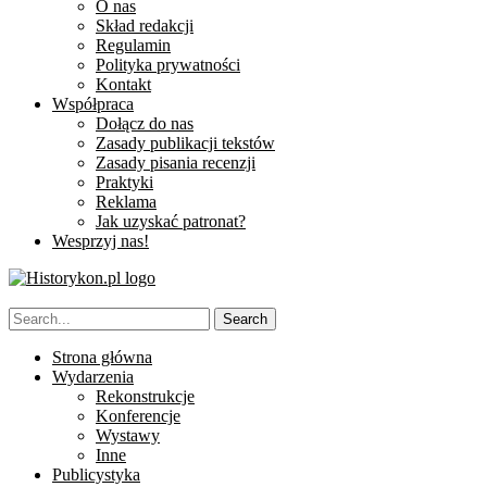
O nas
Skład redakcji
Regulamin
Polityka prywatności
Kontakt
Współpraca
Dołącz do nas
Zasady publikacji tekstów
Zasady pisania recenzji
Praktyki
Reklama
Jak uzyskać patronat?
Wesprzyj nas!
Strona główna
Wydarzenia
Rekonstrukcje
Konferencje
Wystawy
Inne
Publicystyka