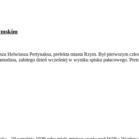
zymskim
za Helwiusza Pertynaksa, prefekta miasta Rzym. Był pierwszym człowie
mmodusa, zabitego dzień wcześniej w wyniku spisku pałacowego. Preto
ąska
-
19 września 1939 roku miała miejsce szarża pod Wólką Węglow