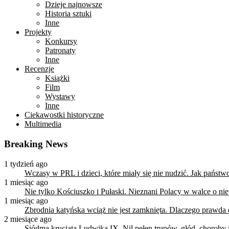
Dzieje najnowsze
Historia sztuki
Inne
Projekty
Konkursy
Patronaty
Inne
Recenzje
Książki
Film
Wystawy
Inne
Ciekawostki historyczne
Multimedia
Breaking News
1 tydzień ago
Wczasy w PRL i dzieci, które miały się nie nudzić. Jak państ
1 miesiąc ago
Nie tylko Kościuszko i Pułaski. Nieznani Polacy w walce o n
1 miesiąc ago
Zbrodnia katyńska wciąż nie jest zamknięta. Dlaczego prawda
2 miesiące ago
Siódma krucjata Ludwika IX. Nil pełen trupów, głód, choroby i