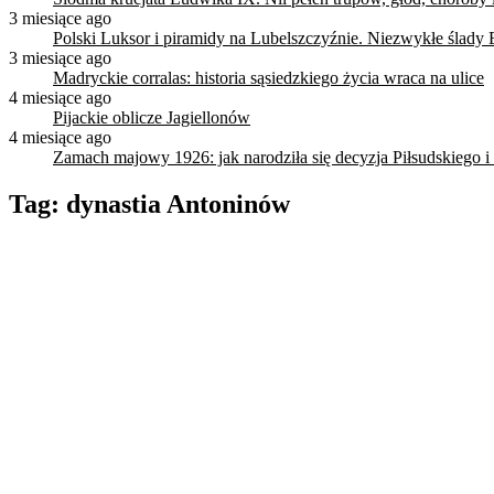
3 miesiące ago
Polski Luksor i piramidy na Lubelszczyźnie. Niezwykłe ślady 
3 miesiące ago
Madryckie corralas: historia sąsiedzkiego życia wraca na ulice
4 miesiące ago
Pijackie oblicze Jagiellonów
4 miesiące ago
Zamach majowy 1926: jak narodziła się decyzja Piłsudskiego i
Tag:
dynastia Antoninów