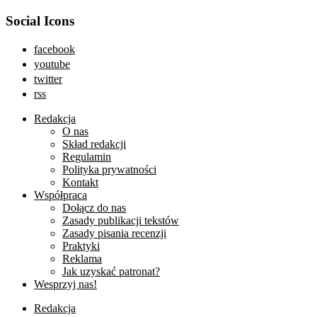
Social Icons
facebook
youtube
twitter
rss
Redakcja
O nas
Skład redakcji
Regulamin
Polityka prywatności
Kontakt
Współpraca
Dołącz do nas
Zasady publikacji tekstów
Zasady pisania recenzji
Praktyki
Reklama
Jak uzyskać patronat?
Wesprzyj nas!
Redakcja