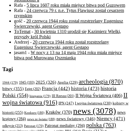
Rafa
-
5 lipca 1607 roku miała miejsce bitwa pod Guzowem
Rafa
-
24 czerwca 79 r. n.e. Tytus Flawiusz został cesarzem
rzymskim
gość
-
20 czerwca 1944 roku został rozstrzelany Eugeniusz
Świerczewski, agent Gestapo
ToTemat
-
30 kwietnia 1310 urodził się Kazimierz Wielki,
przyszły król Polski
Andrzej
-
20 czerwca 1944 roku został rozstrzelany
Eugeniusz Świerczewski, agent Gestapo
jasam1
-
W nocy z 13 na 14 maja 1944 roku miała miejsce
bitwa pod Murowaną Oszmianką
Tagi
archeologia
(870)
2025
(326)
Anglia
(229)
1944
(179)
1945
(193)
historia
Francja
(442)
historia
(473)
bitwy
(355)
Egipt
(202)
II
Polski
(554)
II Wojna Światowa
(406)
III Rzesza
(201)
hiszpania
(179)
wojna światowa
(916)
IPN
(247)
kobiety w
I wojna światowa
(230)
news
(3078)
Kraków
(370)
historii
(255)
news
Konkurs
(180)
Niemcy
(471)
news światowy
(346)
krajowy
(284)
news ze świata
(188)
polska
(763)
Patronat medialny
(294)
odkrycie
(213)
Patronat
(170)
Rosja
(312)