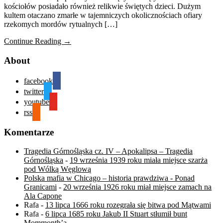
kościołów posiadało również relikwie świętych dzieci. Dużym
kultem otaczano zmarłe w tajemniczych okolicznościach ofiary
rzekomych mordów rytualnych […]
Continue Reading →
About
facebook
twitter
youtube
rss
Komentarze
Tragedia Górnośląska cz. IV – Apokalipsa – Tragedia
Górnośląska
-
19 września 1939 roku miała miejsce szarża
pod Wólką Węglową
Polska mafia w Chicago – historia prawdziwa - Ponad
Granicami
-
20 września 1926 roku miał miejsce zamach na
Ala Capone
Rafa
-
13 lipca 1666 roku rozegrała się bitwa pod Mątwami
Rafa
-
6 lipca 1685 roku Jakub II Stuart stłumił bunt
Mommonth’a