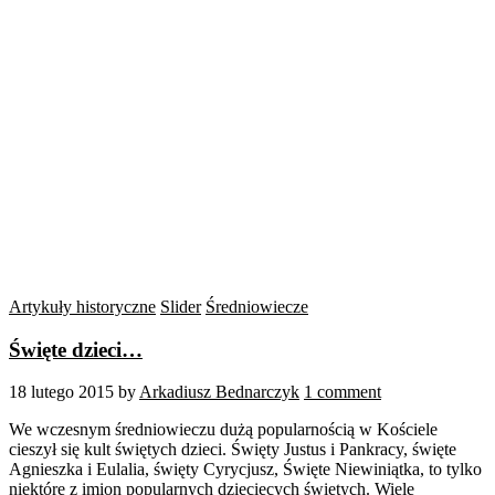
Artykuły historyczne
Slider
Średniowiecze
Święte dzieci…
18 lutego 2015
by
Arkadiusz Bednarczyk
1 comment
We wczesnym średniowieczu dużą popularnością w Kościele
cieszył się kult świętych dzieci. Święty Justus i Pankracy, święte
Agnieszka i Eulalia, święty Cyrycjusz, Święte Niewiniątka, to tylko
niektóre z imion popularnych dziecięcych świętych. Wiele