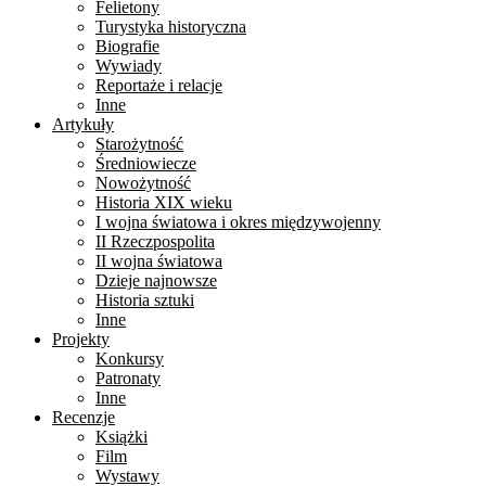
Felietony
Turystyka historyczna
Biografie
Wywiady
Reportaże i relacje
Inne
Artykuły
Starożytność
Średniowiecze
Nowożytność
Historia XIX wieku
I wojna światowa i okres międzywojenny
II Rzeczpospolita
II wojna światowa
Dzieje najnowsze
Historia sztuki
Inne
Projekty
Konkursy
Patronaty
Inne
Recenzje
Książki
Film
Wystawy