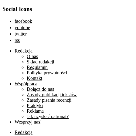
Social Icons
facebook
youtube
twitter
rss
Redakcja
O nas
Skład redakcji
Regulamin
Polityka prywatności
Kontakt
Współpraca
Dołącz do nas
Zasady publikacji tekstów
Zasady pisania recenzji
Praktyki
Reklama
Jak uzyskać patronat?
Wesprzyj nas!
Redakcja