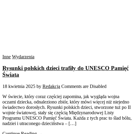
Inne
Wydarzenia
Rysunki polskich dzieci trafiły do UNESCO Pamięć
Świata
18 kwietnia 2025
by
Redakcja
Comments are Disabled
W świecie, który coraz częściej zapomina, jak wygląda wojna
oczami dziecka, odnaleziono zbiór, który mówi więcej niż niejedno
świadectwo dorosłych. Rysunki polskich dzieci, stworzone tuż po II
wojnie światowej, stały się częścią Międzynarodowej Listy
Programu UNESCO Pamięć Świata. Każda z tych prac to ślad bólu,
nadziei i utraconego dzieciństwa – […]
Continue Reading →