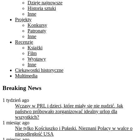
Dzieje najnowsze
Historia sztuki
Inne
Projekty
Konkursy
Patronaty
Inne
Recenzje
Książki
Film
Wystawy
Inne
Ciekawostki historyczne
Multimedia
Breaking News
1 tydzień ago
Wczasy w PRL i dzieci, które miały się nie nudzić. Jak
państwo próbowało zorganizować idealny urlop dla
wszystkich?
1 miesiąc ago
Nie tylko Kościuszko i Pułaski. Nieznani Polacy w walce o
niepodległość USA
1 miesiąc ago