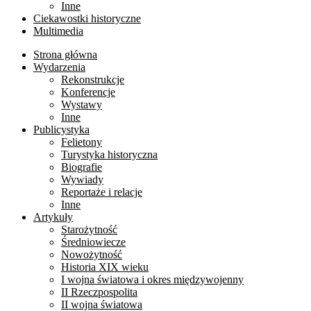
Inne
Ciekawostki historyczne
Multimedia
Strona główna
Wydarzenia
Rekonstrukcje
Konferencje
Wystawy
Inne
Publicystyka
Felietony
Turystyka historyczna
Biografie
Wywiady
Reportaże i relacje
Inne
Artykuły
Starożytność
Średniowiecze
Nowożytność
Historia XIX wieku
I wojna światowa i okres międzywojenny
II Rzeczpospolita
II wojna światowa