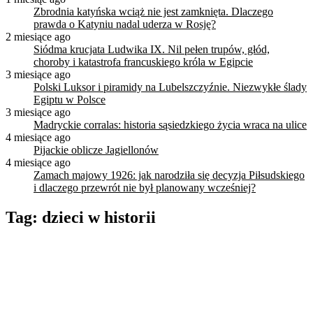
Zbrodnia katyńska wciąż nie jest zamknięta. Dlaczego
prawda o Katyniu nadal uderza w Rosję?
2 miesiące ago
Siódma krucjata Ludwika IX. Nil pełen trupów, głód,
choroby i katastrofa francuskiego króla w Egipcie
3 miesiące ago
Polski Luksor i piramidy na Lubelszczyźnie. Niezwykłe ślady
Egiptu w Polsce
3 miesiące ago
Madryckie corralas: historia sąsiedzkiego życia wraca na ulice
4 miesiące ago
Pijackie oblicze Jagiellonów
4 miesiące ago
Zamach majowy 1926: jak narodziła się decyzja Piłsudskiego
i dlaczego przewrót nie był planowany wcześniej?
Tag:
dzieci w historii