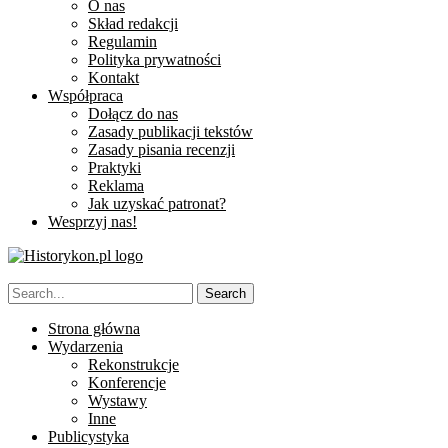
O nas
Skład redakcji
Regulamin
Polityka prywatności
Kontakt
Współpraca
Dołącz do nas
Zasady publikacji tekstów
Zasady pisania recenzji
Praktyki
Reklama
Jak uzyskać patronat?
Wesprzyj nas!
Strona główna
Wydarzenia
Rekonstrukcje
Konferencje
Wystawy
Inne
Publicystyka