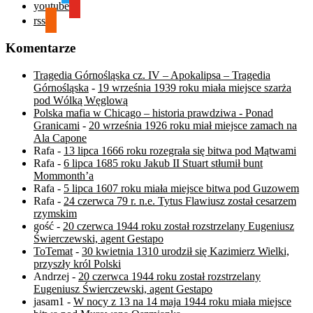
youtube
rss
Komentarze
Tragedia Górnośląska cz. IV – Apokalipsa – Tragedia
Górnośląska
-
19 września 1939 roku miała miejsce szarża
pod Wólką Węglową
Polska mafia w Chicago – historia prawdziwa - Ponad
Granicami
-
20 września 1926 roku miał miejsce zamach na
Ala Capone
Rafa
-
13 lipca 1666 roku rozegrała się bitwa pod Mątwami
Rafa
-
6 lipca 1685 roku Jakub II Stuart stłumił bunt
Mommonth’a
Rafa
-
5 lipca 1607 roku miała miejsce bitwa pod Guzowem
Rafa
-
24 czerwca 79 r. n.e. Tytus Flawiusz został cesarzem
rzymskim
gość
-
20 czerwca 1944 roku został rozstrzelany Eugeniusz
Świerczewski, agent Gestapo
ToTemat
-
30 kwietnia 1310 urodził się Kazimierz Wielki,
przyszły król Polski
Andrzej
-
20 czerwca 1944 roku został rozstrzelany
Eugeniusz Świerczewski, agent Gestapo
jasam1
-
W nocy z 13 na 14 maja 1944 roku miała miejsce