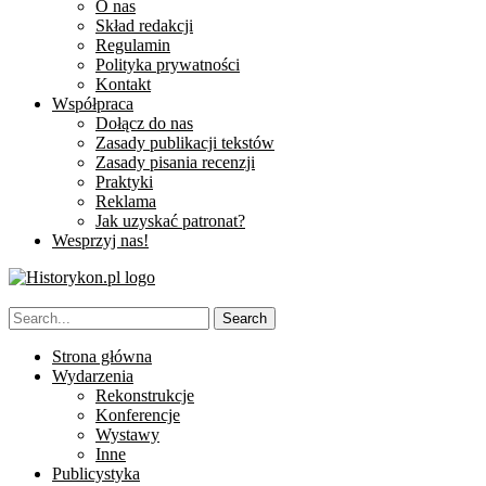
O nas
Skład redakcji
Regulamin
Polityka prywatności
Kontakt
Współpraca
Dołącz do nas
Zasady publikacji tekstów
Zasady pisania recenzji
Praktyki
Reklama
Jak uzyskać patronat?
Wesprzyj nas!
Strona główna
Wydarzenia
Rekonstrukcje
Konferencje
Wystawy
Inne
Publicystyka