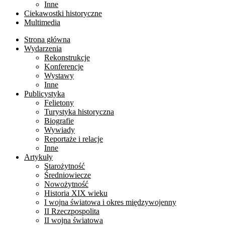
Inne
Ciekawostki historyczne
Multimedia
Strona główna
Wydarzenia
Rekonstrukcje
Konferencje
Wystawy
Inne
Publicystyka
Felietony
Turystyka historyczna
Biografie
Wywiady
Reportaże i relacje
Inne
Artykuły
Starożytność
Średniowiecze
Nowożytność
Historia XIX wieku
I wojna światowa i okres międzywojenny
II Rzeczpospolita
II wojna światowa