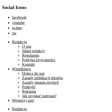
Social Icons
facebook
youtube
twitter
rss
Redakcja
O nas
Skład redakcji
Regulamin
Polityka prywatności
Kontakt
Współpraca
Dołącz do nas
Zasady publikacji tekstów
Zasady pisania recenzji
Praktyki
Reklama
Jak uzyskać patronat?
Wesprzyj nas!
Redakcja