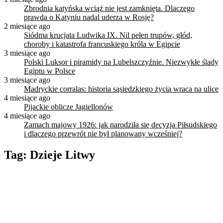
Zbrodnia katyńska wciąż nie jest zamknięta. Dlaczego
prawda o Katyniu nadal uderza w Rosję?
2 miesiące ago
Siódma krucjata Ludwika IX. Nil pełen trupów, głód,
choroby i katastrofa francuskiego króla w Egipcie
3 miesiące ago
Polski Luksor i piramidy na Lubelszczyźnie. Niezwykłe ślady
Egiptu w Polsce
3 miesiące ago
Madryckie corralas: historia sąsiedzkiego życia wraca na ulice
4 miesiące ago
Pijackie oblicze Jagiellonów
4 miesiące ago
Zamach majowy 1926: jak narodziła się decyzja Piłsudskiego
i dlaczego przewrót nie był planowany wcześniej?
Tag:
Dzieje Litwy