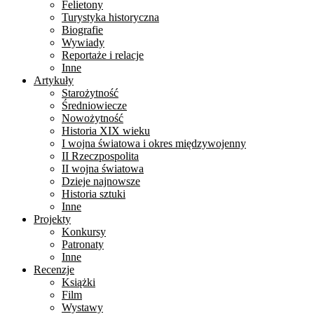
Felietony
Turystyka historyczna
Biografie
Wywiady
Reportaże i relacje
Inne
Artykuły
Starożytność
Średniowiecze
Nowożytność
Historia XIX wieku
I wojna światowa i okres międzywojenny
II Rzeczpospolita
II wojna światowa
Dzieje najnowsze
Historia sztuki
Inne
Projekty
Konkursy
Patronaty
Inne
Recenzje
Książki
Film
Wystawy