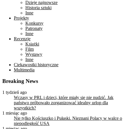
Dzieje najnowsze
Historia sztuki
Inne
Projekty
Konkursy
Patronaty
Inne
Recenzje
Książki
Film
Wystawy
Inne
Ciekawostki historyczne
Multimedia
Breaking News
1 tydzień ago
Wczasy w PRL i dzieci, które miały się nie nudzić. Jak
państwo próbowało zorganizować idealny urlop dla
wszystkich?
1 miesiąc ago
Nie tylko Kościuszko i Pułaski. Nieznani Polacy w walce o
niepodległość USA
1 miesiąc ago